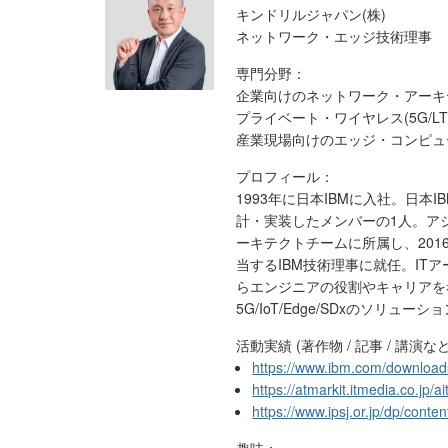
キンドリルジャパン(株)
ネットワーク・エッジ技術理事
専門分野：
企業向けのネットワーク・アーキ
プライベート・ワイヤレス(5G/LTE
産業現場向けのエッジ・コンピュ
プロフィール：
1993年に日本IBMに入社。日本
計・実装したメンバーの1人。ア
ーキテクトチームに所属し、20
当するIBM技術理事に就任。I
らエンジニアの役割やキャリアを
5G/IoT/Edge/SDxのソリ
活動実績 (著作物 / 記事 / 講演な
https://www.ibm.com/downloa
https://atmarkit.itmedia.co.jp/
https://www.ipsj.or.jp/dp/conte
趣味：