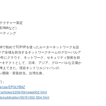
テクチャー策定
/Wifiなど）
ーティング
IBMで初めてTCP/IPを使ったルーターネットワークを設
ジア全域を担当するネットワークチームやグローバルア
16年にクラウド、ネットワーク、セキュリティ技術を担
Tアーキテクトとして、日本、アジア、グローバルな立場か
考えてきた。現在キンドリルジャパンの
ューション開発・実装担当。台湾出身。
ど)：
ds/cas/EPGLYB9Z
ait/articles/2206/09/news002.html
nts/publication/50/S1302-S04.html