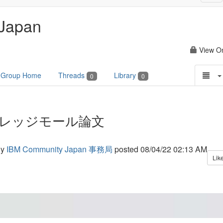
nav
Japan
View O
Group Home
Threads
Library
0
0
レッジモール論文
y
IBM Community Japan 事務局
posted
08/04/22 02:13 AM
Lik