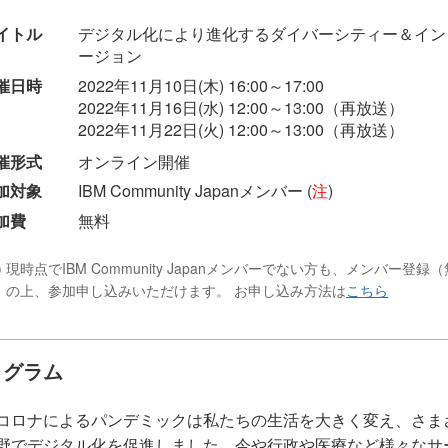
イトル
デジタル化により進化するダイバーシティー＆イン
ージョン
催日時
2022年11月10日(木) 16:00～17:00
2022年11月16日(水) 12:00～13:00（再放送）
2022年11月22日(火) 12:00～13:00（再放送）
催形式
オンライン開催
加対象
IBM Community Japanメンバー (
注
)
加費
無料
) 現時点でIBM Community Japanメンバーでない方も、メンバー登録（
）の上、参加申し込みいただけます。 お申し込み方法は
こちら
ログラム
コロナによるパンデミックは私たちの生活を大きく変え、さま
野でデジタル化を促進しました。今や行政や医療など様々なサ