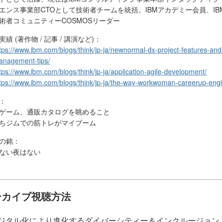
エンス事業部CTOとして技術者チームを統括。IBMアカデミー会員、IB
術者コミュニティーCOSMOSリーダー
実績 (著作物 / 記事 / 講演など)：
tps://www.ibm.com/blogs/think/jp-ja/newnormal-dx-project-features-and
anagement-tips/
tps://www.ibm.com/blogs/think/jp-ja/application-agile-development/
tps://www.ibm.com/blogs/think/jp-ja/the-way-workwoman-careerup-engi
：
ゲーム、通販カタログを眺めること
ちジムでの筋トレがマイブーム
の銘：
ない夜はない
ーカイブ視聴方法
ジタル化により進化するダイバーシティー＆インクルージョン