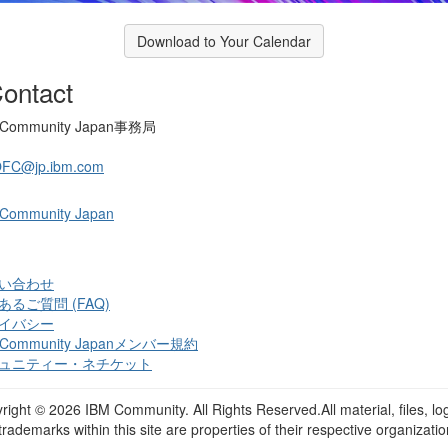
Download to Your Calendar
ontact
 Community Japan事務局
OFC@jp.ibm.com
 Community Japan
い合わせ
あるご質問 (FAQ)
イバシー
 Community Japanメンバー規約
ュニティー・ネチケット
right ©
2026 IBM Community. All Rights Reserved.All material, files, lo
trademarks within this site are properties of their respective organizatio