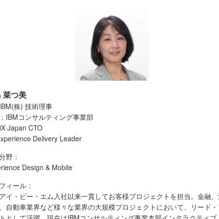
 菜つ美
IBM(株) 技術理事
：IBMコンサルティング事業部
iX Japan CTO
xperience Delivery Leader
分野：
rience Design & Mobile
フィール：
アイ・ビー・エム入社以来一貫してお客様プロジェクトを担当。金融、
、自動車業界など様々な業界の大規模プロジェクトにおいて、リード・
トとして活躍、現在はIBMコンサルティング事業本部インタラクティブ