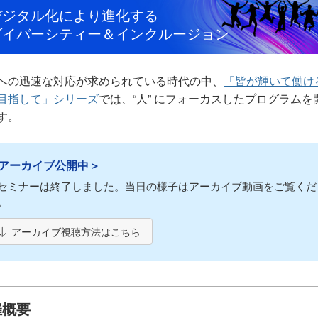
デジタル化により進化する
ダイバーシティー＆インクルージョン
への迅速な対応が求められている時代の中、
「皆が輝いて働け
目指して」シリーズ
では、“人” にフォーカスしたプログラムを
す。
アーカイブ公開中＞
セミナーは終了しました。当日の様子はアーカイブ動画をご覧くだ
。
アーカイブ視聴方法はこちら
催概要