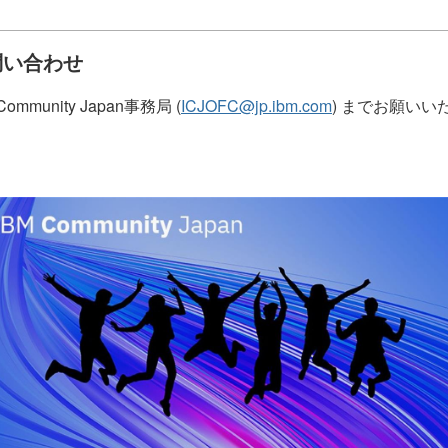
問い合わせ
Community Japan事務局 (
ICJOFC@jp.ibm.com
) までお願いい