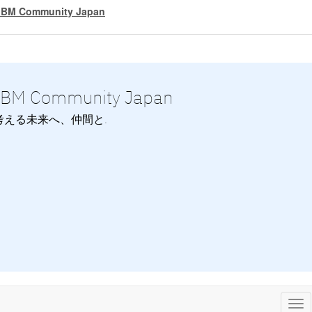
IBM Community Japan
IBM Community Japan
考える未来へ、仲間と.
Tog