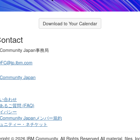
Download to Your Calendar
ontact
 Community Japan事務局
OFC@jp.ibm.com
 Community Japan
い合わせ
あるご質問 (FAQ)
イバシー
 Community Japanメンバー規約
ュニティー・ネチケット
right ©
2026 IBM Community. All Rights Reserved.All material, files, lo