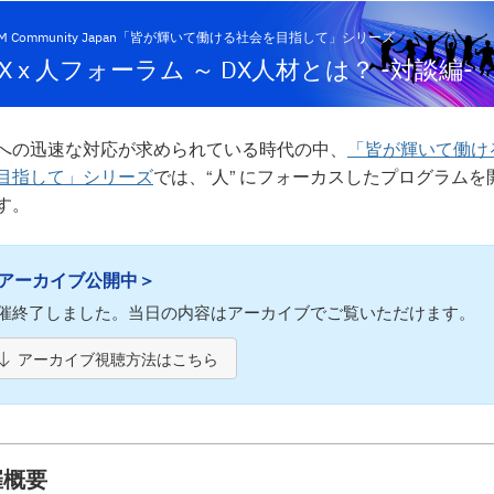
BM Community Japan「皆が輝いて働ける社会を目指して」シリーズ
X x 人フォーラム ～ DX人材とは？ -対談編-
への迅速な対応が求められている時代の中、
「皆が輝いて働け
目指して」シリーズ
では、“人” にフォーカスしたプログラムを
す。
アーカイブ公開中＞
催終了しました。当日の内容はアーカイブでご覧いただけます。
アーカイブ視聴方法はこちら
催概要