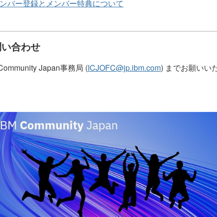
ンバー登録とメンバー特典について
問い合わせ
Community Japan事務局 (
ICJOFC@jp.ibm.com
) までお願いい