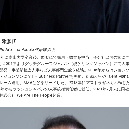
 雅彦 氏
We Are The People 代表取締役
89年に南山大学卒業後、西友にて採用・教育を担当、子会社出向の後に
、2001年よりグッチグループジャパン（現ケリングジャパン）にて人
開発・事業部担当人事など人事部門全般を経験。2008年からはジョン
ジョンソンにてHR Business Partnerを務め、組織人事やTalent Manag
レーム運用、M&Aなどをリードした。2013年にアストラゼネカへ転じ
15年からラッシュジャパンの人事統括責任者に就任。2021年7月末に同
式会社 We Are The People起業。