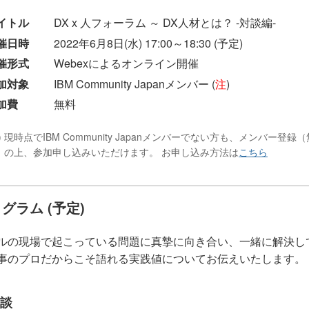
イトル
DX x 人フォーラム ～ DX人材とは？ -対談編-
催日時
2022年6月8日(水) 17:00～18:30 (予定)
催形式
Webexによるオンライン開催
加対象
IBM Community Japanメンバー (
注
)
加費
無料
) 現時点でIBM Community Japanメンバーでない方も、メンバー登録（
）の上、参加申し込みいただけます。 お申し込み方法は
こちら
グラム (予定)
ルの現場で起こっている問題に真摯に向き合い、一緒に解決し
事のプロだからこそ語れる実践値についてお伝えいたします。
談