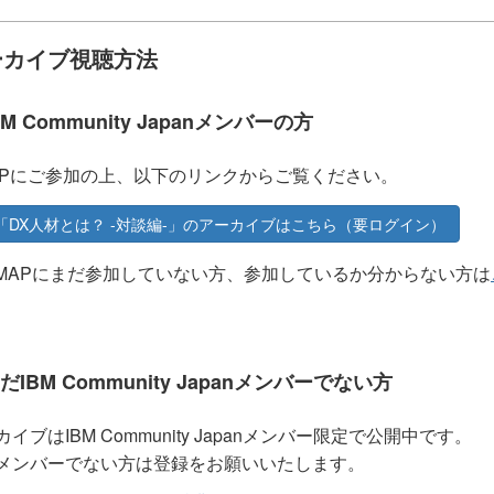
ーカイブ視聴方法
BM Community Japanメンバーの方
APにご参加の上、以下のリンクからご覧ください。
「DX人材とは？ -対談編-」のアーカイブはこちら（要ログイン）
KMAPにまだ参加していない方、参加しているか分からない方は
だIBM Community Japanメンバーでない方
イブはIBM Community Japanメンバー限定で公開中です。
メンバーでない方は登録をお願いいたします。