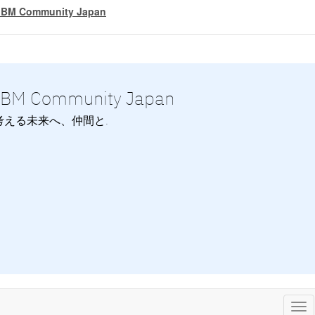
IBM Community Japan
IBM Community Japan
考える未来へ、仲間と.
Tog