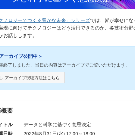
クノロジーでつくる豊かな未来」シリーズ
では、皆が幸せにな
実現に向けてテクノロジーはどう活用できるのか、各技術分野
がお話しします。
アーカイブ公開中＞
催終了しました。当日の内容はアーカイブでご覧いただけます。
アーカイブ視聴方法はこちら
催概要
イトル
データと科学に基づく意思決定
催日時
2022年8月31日(水) 17:00～18:00