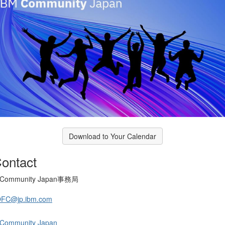
Download to Your Calendar
ontact
 Community Japan事務局
OFC@jp.ibm.com
 Community Japan