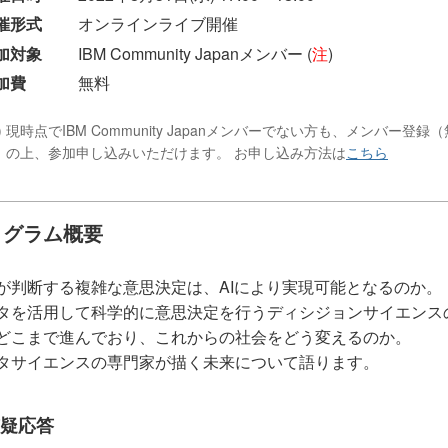
催形式
オンラインライブ開催
加対象
IBM Community Japanメンバー (
注
)
加費
無料
) 現時点でIBM Community Japanメンバーでない方も、メンバー登録（
）の上、参加申し込みいただけます。 お申し込み方法は
こちら
ログラム概要
が判断する複雑な意思決定は、AIにより実現可能となるのか。
タを活用して科学的に意思決定を行うディシジョンサイエンス
どこまで進んでおり、これからの社会をどう変えるのか。
タサイエンスの専門家が描く未来について語ります。
疑応答