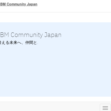
IBM Community Japan
IBM Community Japan
考える未来へ、仲間と.
Tog