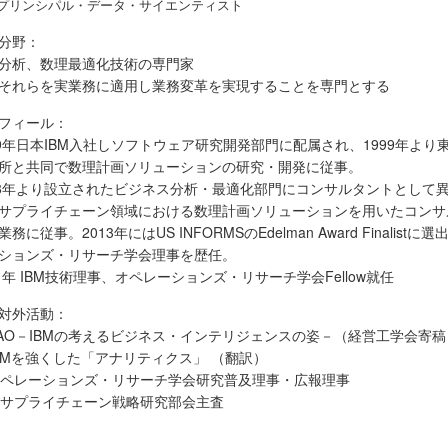
プリンシパル・データ・サイエンティスト
分野：
分析、数理最適化技術の専門家
それらを実業務に適用し業務変革を実現することを専門とする
フィール：
89年日本IBM入社しソフトウェア研究開発部門に配属され、1999年より
所と共同で数理計画ソリューションの研究・開発に従事。
08年より設立されたビジネス分析・最適化部門にコンサルタントとして
サプライチェーン領域における数理計画ソリューションを用いたコンサ
務に従事。2013年にはUS INFORMSのEdelman Award Finalistに
ションズ・リサーチ学会理事を歴任。
21年 IBM技術理事、オペレーションズ・リサーチ学会Fellow就任
対外活動：
AO－IBMの考えるビジネス・インテリジェンスの姿－（経営工学会寄稿
BMを強くした「アナリティクス」 （翻訳）
ペレーションズ・リサーチ学会研究普及理事・広報理事
サプライチェーン戦略研究部会主査