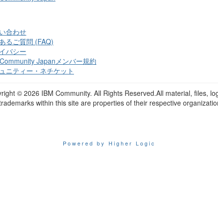
い合わせ
あるご質問 (FAQ)
イバシー
 Community Japanメンバー規約
ュニティー・ネチケット
right ©
2026 IBM Community. All Rights Reserved.All material, files, lo
trademarks within this site are properties of their respective organizatio
Powered by Higher Logic