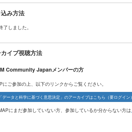
申込み方法
終了しました。
ーカイブ視聴方法
BM Community Japanメンバーの方
APにご参加の上、以下のリンクからご覧ください。
「データと科学に基づく意思決定」のアーカイブはこちら（要ログイン
KMAPにまだ参加していない方、参加しているか分からない方は