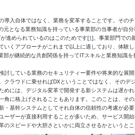
の導入自体ではなく、業務を変革することです。そのチ
アの元となる業務知識を持っている事業部の当事者が自
げが進められているのはこのためです[
1
]。事業部門での
ていくアプローチがこれまで以上に適しており、体験し
事業部が継続的な共創関係を持ってITスキルと業務知識
検討している業務のセキュリティー要件や将来的な展開
。クラウドに乗せればDXということではなく、そのデ
ためには、デジタル変革で開発する新システムは遅かれ
一角に格上げされることもあります。このことは、その
新・基幹システムとしてそれ自体の信頼性の考慮が必要
ユーザーが直接利用することが多いため、サービス開始
革のスピードや大胆さといかに両立させるかというとこ