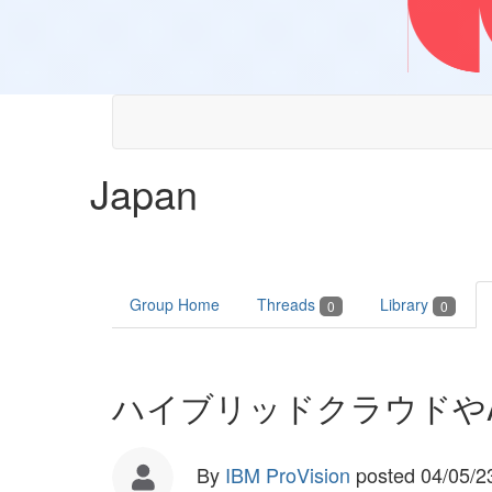
Japan
Group Home
Threads
Library
0
0
ハイブリッドクラウドやAIな
By
IBM ProVision
posted
04/05/2