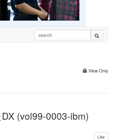
View Only
l99-0003-ibm)
Like