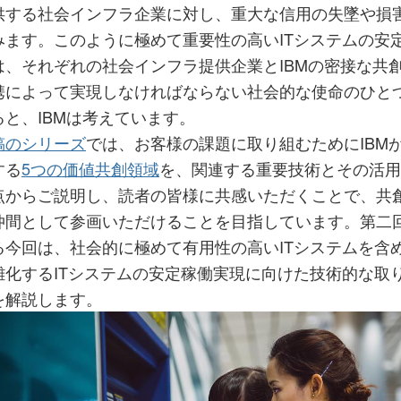
供する社会インフラ企業に対し、重大な信用の失墜や損
みます。このように極めて重要性の高いITシステムの安
は、それぞれの社会インフラ提供企業とIBMの密接な共
携によって実現しなければならない社会的な使命のひと
ると、IBMは考えています。
稿のシリーズ
では、お客様の課題に取り組むためにIBM
する
5つの価値共創領域
を、関連する重要技術とその活用
点からご説明し、読者の皆様に共感いただくことで、共
仲間として参画いただけることを目指しています。第二
る今回は、社会的に極めて有用性の高いITシステムを含
雑化するITシステムの安定稼働実現に向けた技術的な取
を解説します。