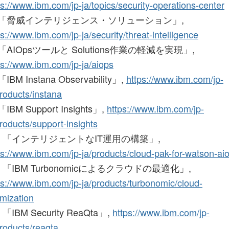
ps://www.ibm.com/jp-ja/topics/security-operations-center
6] 「脅威インテリジェンス・ソリューション」,
ps://www.ibm.com/jp-ja/security/threat-intelligence
] 「AIOpsツールと Solutions作業の軽減を実現」,
ps://www.ibm.com/jp-ja/aiops
 「IBM Instana Observability」,
https://www.ibm.com/jp-
products/instana
 「IBM Support Insights」,
https://www.ibm.com/jp-
products/support-insights
0] 「インテリジェントなIT運用の構築」,
ps://www.ibm.com/jp-ja/products/cloud-pak-for-watson-ai
1] 「IBM Turbonomicによるクラウドの最適化」,
ps://www.ibm.com/jp-ja/products/turbonomic/cloud-
imization
] 「IBM Security ReaQta」,
https://www.ibm.com/jp-
products/reaqta