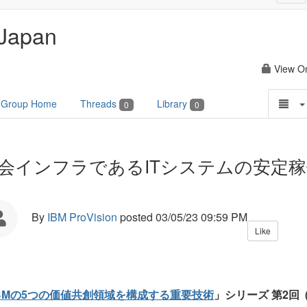
nav
Japan
View O
Group Home
Threads
Library
0
0
会インフラであるITシステムの安定稼
By
IBM ProVision
posted
03/05/23 09:59 PM
Like
IBMの5つの価値共創領域を構成する重要技術
」シリーズ 第2回 