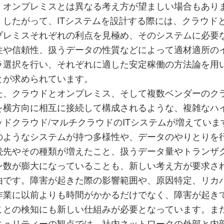
、オンプレミスとは異なる考え方が望ましい場合もあり
。したがって、ITシステムを設計する際には、クラウド
プレミスそれぞれの利点を見極め、そのシステムに必要
性や信頼性、扱うデータの性質などによって適材適所の
ラ選択を行い、それぞれに適した安定稼働の方法論を用
とが求められています。
た、クラウドとオンプレミス、そして複数ベンダーのク
を横方向に相互に接続して構成されるような、複雑なハ
ッドクラウド/マルチクラウドのITシステムが増えていま
のようなシステムが持つ多様性や、データのやりとりを
続先やその種類が増えたこと、扱うデータ量やトランザ
ン数が膨大になっていることも、新しい考え方が要求さ
由です。障害が起きた際の影響範囲や、原因特定、リカ
作業に以前よりも時間がかかるだけでなく、障害が起き
ことの検知にも新しい仕組みが必要となっています。ま
キュリティーの観点では、社内ネットワークの外部と内