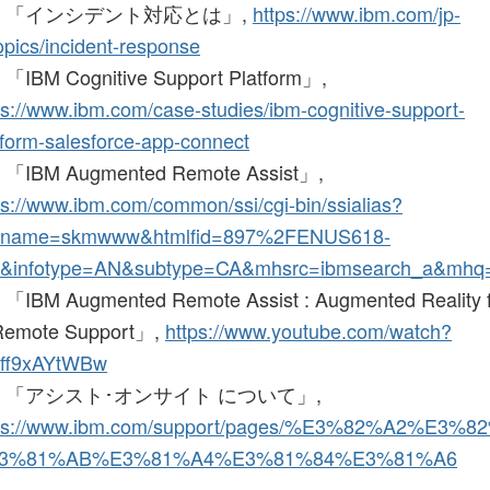
8] 「インシデント対応とは」,
https://www.ibm.com/jp-
topics/incident-response
] 「IBM Cognitive Support Platform」,
ps://www.ibm.com/case-studies/ibm-cognitive-support-
tform-salesforce-app-connect
] 「IBM Augmented Remote Assist」,
ps://www.ibm.com/common/ssi/cgi-bin/ssialias?
pname=skmwww&htmlfid=897%2FENUS618-
4&infotype=AN&subtype=CA&mhsrc=ibmsearch_a&mh
] 「IBM Augmented Remote Assist : Augmented Reality 
Remote Support」,
https://www.youtube.com/watch?
ff9xAYtWBw
2] 「アシスト･オンサイト について」,
tps://www.ibm.com/support/pages/%E3%82%A
3%81%AB%E3%81%A4%E3%81%84%E3%81%A6