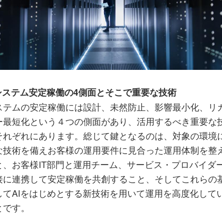
Tシステム安定稼働の4側面とそこで重要な技術
ステムの安定稼働には設計、未然防止、影響最小化、リ
ー最短化という４つの側面があり、活用するべき重要な
それぞれにあります。総じて鍵となるのは、対象の環境
な技術を備えお客様の運用要件に見合った運用体制を整
と、お客様IT部門と運用チーム、サービス・プロバイダ
接に連携して安定稼働を共創すること、そしてこれらの
してAIをはじめとする新技術を用いて運用を高度化して
とです。