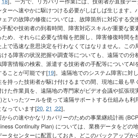
,
18
]。一方で、リカバリー作業には、技術者が直接デー
ンターへ速やかに駆けつける必要がしばしば生じます。
ウェアの故障の修復については、故障箇所に対応する交
の手配や技術者の到着時間、障害対応スキルが重要な要
るため、それらに必要な情報を把握し、障害修復時間を
た上で迅速な意思決定を行わなくてはなりません。この
おける障害の状況把握や調査等についても、遠隔での分
似障害情報の検索、派遣する技術者の手配等についてAI
することが可能です[
19
]。遠隔地でのシステム障害に対
性を持った技術者が駆け付けるまでの間、現地に最も早
付けた作業員を、遠隔地の専門家がビデオ会議や拡張現
AR)といったツールを使って遠隔サポートする仕組みも利
となっています[
20
,
21
,
22
]。
害からの速やかなリカバリーのための事業継続計画 (BC
siness Continuity Plan) については、業務データをどの
データセンターに配置しておき、どこのバックアップか