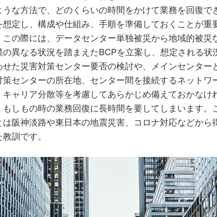
ような方法で、どのくらいの時間をかけて業務を回復で
を想定し、構成や仕組み、手順を準備しておくことが重
。この際には、データセンター単独被災から地域的被災
模の異なる状況を踏まえたBCPを立案し、想定される状
わせた災害対策センター要否の検討や、メインセンター
対策センターの所在地、センター間を接続するネットワ
・キャリア分散等を考慮してあらかじめ備えておかなけ
、もしもの時の業務回復に長時間を要してしまいます。
とは阪神淡路や東日本の地震災害、コロナ対応などから
た教訓です。