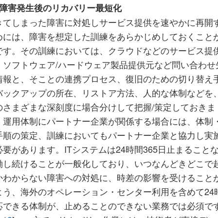
d) 障害発生後のリカバリー最短化
きてしまった障害に対処しサービス提供を速やかに再開
めには、障害を想定した訓練をあらかじめしておくこと
です。その訓練においては、クラウドなどのサービス提
、ソフトウェア/ハードウェア製品提供元など問い合わせ
情報と、そことの連携プロセス、復旧のための切り替え
バックアップの所在、リストア方法、人的な体制などを
のさまざまな深刻度に場合分けして把握/策定しておきま
。運用体制にパートナー企業が関係する場合には、体制
手順の策定、訓練においてもパートナー企業と協力し実
必要があります。ITシステムは24時間365日止まること
働し続けることが一般化しており、いつなんどきどこで
かわからない障害への対処に、時差の影響を受けること
よう、海外のオペレーション・センター利用を含めて24
応できる体制が、止めることのできない業務では必須で