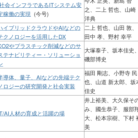
今木 正英、新島 智
社会インフラであるITシステム安
之、二上 哲也、山崎
定稼働の実現
(今号)
洋典
ハイブリッドクラウドやAIなどの
二上 哲也、山田 敦、
テクノロジーを活用したDX
田中 孝、野村 幸平
CO2やプラスチック削減などのサ
大塚泰子、坂本佳史
ステナビリティー・ソリューショ
磯部博史
ン
福田 剛志、小野寺 民
半導体、量子、AIなどの先端テク
也、山道 新太郎、坂
ノロジーの研究開発と社会実装
佳史
井上裕美、大久保そ
み、國生恭子、服部
IT/AI人材の育成と活躍の場
大、松本宗樹、下村 
美