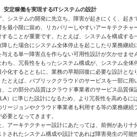
a) 安定稼働を実現するITシステムの設計
ず、システムの開発に先立ち、障害が起きにくく、起き
響を最小限に留め、リカバリーしやすいアーキテクチャ
計することが重要です。たとえば、システムを構成する
故障した場合にシステム全体停止を起こしたり業務継続
を与える単一障害点を作らない可用性設計が欠かせませ
なわち、冗長性をもったシステム構成が、システム全体
最小化するとともに、業務の早期回復に必要な設計とな
。たとえば、パブリッククラウドのサービスを一部に用
合、この部分の品質はクラウド事業者のサービス品質保
SLA）に準じた設計になるため、より冗長性を高めるに
のリージョンやクラウド事業者も利用する等の業務継続
が必要となってきます。
た、アーキテクチャー設計にあたっては、前例があり十
ストされたシステム構成や設計であれば障害発生の可能