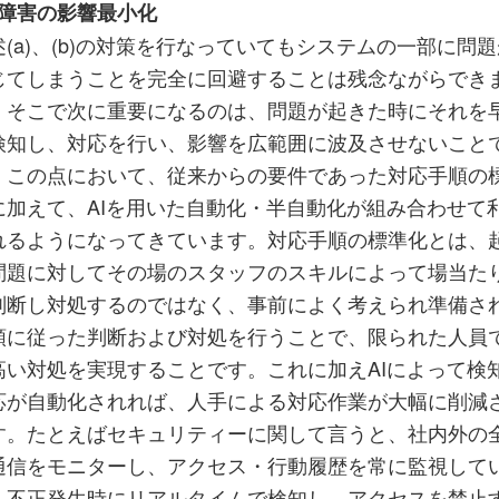
) 障害の影響最小化
述(a)、(b)の対策を行なっていてもシステムの一部に問
じてしまうことを完全に回避することは残念ながらでき
。そこで次に重要になるのは、問題が起きた時にそれを
検知し、対応を行い、影響を広範囲に波及させないこと
。この点において、従来からの要件であった対応手順の
に加えて、AIを用いた自動化・半自動化が組み合わせて
れるようになってきています。対応手順の標準化とは、
問題に対してその場のスタッフのスキルによって場当た
判断し対処するのではなく、事前によく考えられ準備さ
順に従った判断および対処を行うことで、限られた人員
高い対処を実現することです。これに加えAIによって検
応が自動化されれば、人手による対応作業が大幅に削減
す。たとえばセキュリティーに関して言うと、社内外の
通信をモニターし、アクセス・行動履歴を常に監視して
、不正発生時にリアルタイムで検知し、アクセスを禁止