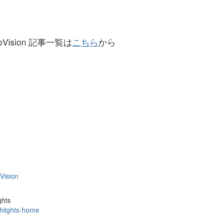
roVision 記事一覧は
こちら
から
Vision
ghts
hlights-home