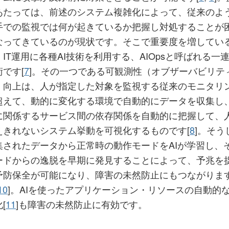
あたっては、前述のシステム複雑化によって、従来のよ
手での監視では何が起きているか把握し対処することが
なってきているのが現状です。そこで重要度を増してい
、IT運用に各種AI技術を利用する、AIOpsと呼ばれる一
術です[
7
]。その一つである可観測性（オブザーバビリテ
）向上は、人が指定した対象を監視する従来のモニタリ
超えて、動的に変化する環境で自動的にデータを収集し
に関係するサービス間の依存関係を自動的に把握して、
えきれないシステム挙動を可視化するものです[
8
]。そう
集されたデータから正常時の動作モードをAIが学習し、
ードからの逸脱を早期に発見することによって、予兆を
予防保全が可能になり、障害の未然防止にもつながりま
10
]。AIを使ったアプリケーション・リソースの自動的
[
11
]も障害の未然防止に有効です。