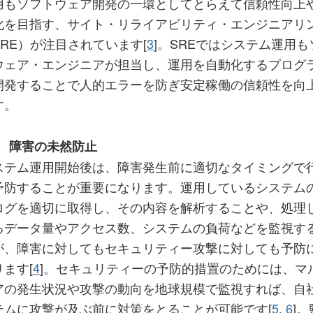
用もソフトウェア開発の一環としてとらえて信頼性向上
化を目指す、サイト・リライアビリティ・エンジニアリ
SRE）が注目されています[
3
]。SREではシステム運用も
ウェア・エンジニアが担当し、運用を自動化するプログ
開発することで人的エラーを防ぎ安定稼働の信頼性を向
す。
b) 障害の未然防止
ステム運用開始後は、障害発生前に適切なタイミングで
予防することが重要になります。運用しているシステム
ログを適切に取得し、その内容を解析することや、処理
るデータ量やアクセス数、システムの負荷などを監視す
が、障害に対してもセキュリティー攻撃に対しても予防
ります[
4
]。セキュリティーの予防的措置のためには、マ
アの発生状況や攻撃の動向を地球規模で監視すれば、自
テムに攻撃が及ぶ前に対策をとることが可能です[
5
,
6
]