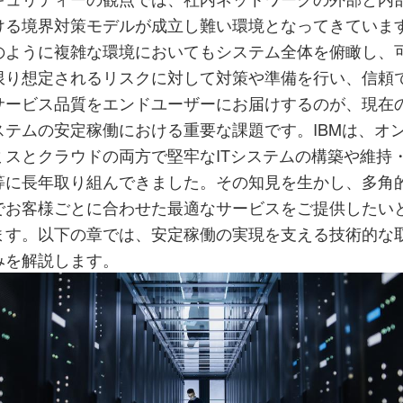
ける境界対策モデルが成立し難い環境となってきていま
のように複雑な環境においてもシステム全体を俯瞰し、
限り想定されるリスクに対して対策や準備を行い、信頼
サービス品質をエンドユーザーにお届けするのが、現在の
ステムの安定稼働における重要な課題です。IBMは、オ
ミスとクラウドの両方で堅牢なITシステムの構築や維持
等に長年取り組んできました。その知見を生かし、多角
でお客様ごとに合わせた最適なサービスをご提供したい
ます。以下の章では、安定稼働の実現を支える技術的な
みを解説します。