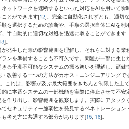
、ネットワークを遮断するといった対応をAIを用いて瞬
うことができます[
12
]。完全に自動化されずとも、適切
手順を選択するための診断や、手順の選択自体にAIを利
ば、半自動的に適切な対処を迅速に取ることができます
13
]。
題が発生した際の影響範囲を理解し、それらに対する業
プランを準備することも不可欠です。問題が一部に生じ
起きる予測不可能なシステムの振る舞いを理解し、頑健
認・改善する一つの方法がカオス・エンジニアリングで
]。これは、影響が及ぶ最大範囲をきちんと制限した上
図的に本番システムの一部機能を実際に停止させて不安
況を作り出し、影響範囲を観察します。実際にアタック
みてセキュリティー脆弱性を発見するペネトレーション
トも考え方に共通する部分があります[
15
,
16
]。