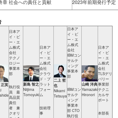
終章 社会への責任と貢献
2023年前期発行予定
者
日本ア
日本ア
イ・ビ
イ・ビ
ー・エ
ー・エ
ム株式
ム株式
日本ア
日本ア
会社
会社
イ・ビ
イ・ビ
IBMコン
テクノ
ー・エ
ー・エ
サルテ
ロジー
ム株式
ム株式
ィング
事業本
会社
会社
事業本
部
クラウ
TLSデリ
部
ド・プ
バリー
二上 哲
新島 智之
ラット
山崎 洋典
事業部
 正英
也
執行役
Niijima
フォー
IBMコン
Yamazaki
テクニ
i
Nikami
員 最
Tomoyuki
ム
サルテ
Hironori
カルサ
ahide
Tetsuya
高品質
ィング
ポート
責任
事業本
者 兼
技術理
部 CTO
クオリ
事
本部長
執行役