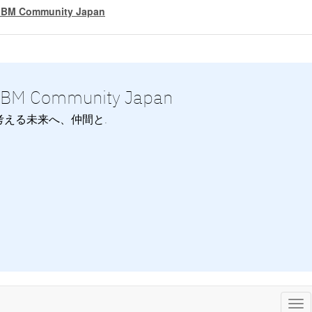
IBM Community Japan
IBM Community Japan
考える未来へ、仲間と.
Tog