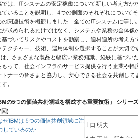
稿では、ITシステムの安定稼働について新しい考え方が
れていることを説明し、4つの側面のそれぞれについて
めの関連技術を概観しました。全てのITシステムに等し
性が求められるわけではなく、システムや業務の全体像
に基づいてリスクやコストを勘案し、適材適所の考え方
キテクチャー、技術、運用体制を選択することが大切で
BMは、さまざまな製品と幅広い業務知識、経験に基づい
をもって、社会インフラのサービス提供を行う企業や幅
ートナーの皆さまと協力し、安心できる社会を共創して
ます。
IBMの5つの価値共創領域を構成する重要技術」 シリー
7回)
なぜIBMは 5つの価値共創領域に注
山口 明夫
力しているのか