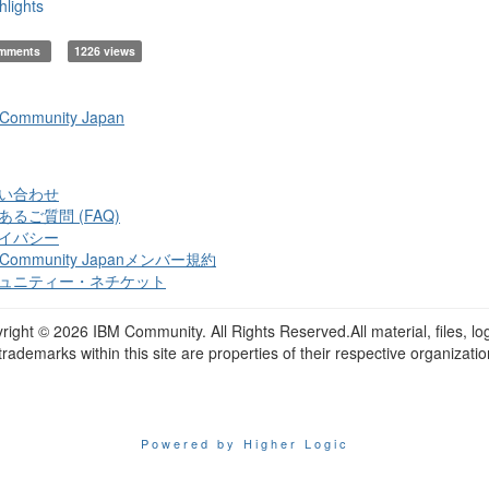
hlights
omments
1226 views
 Community Japan
い合わせ
あるご質問 (FAQ)
イバシー
 Community Japanメンバー規約
ュニティー・ネチケット
right ©
2026 IBM Community. All Rights Reserved.All material, files, lo
trademarks within this site are properties of their respective organizatio
Powered by Higher Logic