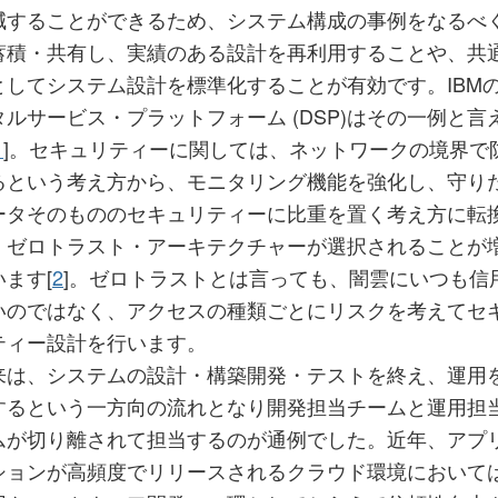
減することができるため、システム構成の事例をなるべ
蓄積・共有し、実績のある設計を再利用することや、共
としてシステム設計を標準化することが有効です。IBM
タルサービス・プラットフォーム (DSP)はその一例と言
1
]。セキュリティーに関しては、ネットワークの境界で
るという考え方から、モニタリング機能を強化し、守り
ータそのもののセキュリティーに比重を置く考え方に転
、ゼロトラスト・アーキテクチャーが選択されることが
います[
2
]。ゼロトラストとは言っても、闇雲にいつも信
いのではなく、アクセスの種類ごとにリスクを考えてセ
ティー設計を行います。
来は、システムの設計・構築開発・テストを終え、運用
するという一方向の流れとなり開発担当チームと運用担
ムが切り離されて担当するのが通例でした。近年、アプ
ションが高頻度でリリースされるクラウド環境において