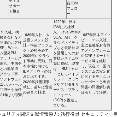
ティ &
員 IBM
サポー
フェロ
ト担当
ー
1990年に日本
IBMに入社以
91年入社、病
来、Java/Webや
1989年入社。大
1987年日本アイ・
検査会社など
SOA、API、ク
規模システム設
ビー・エム入社。
関連のお客様
ラウドネイティ
計・構築プロジェ
主に金融系お客様
SE、Webシ
ブなど最新技術
クト経験を経て、
でメインフレーム
ム開発PM、
を活用してのお
2009年にクラウ
の保守サポートサ
フラサービス
客様システム構
ド事業に異動。日
ービス等を経験
統括、中国チ
築に貢献。現在
本市場における
し、現在は、国内
との協業担
は、IBMフェロ
IBMクラウドの普
システムの安定化
クラウド事
ーとしてハイブ
及に尽力する。
に関するテクニカ
ソフトウェア
リッド・クラウ
2020年技術理事
ルサポートと重要
ニカルセール
ドやデジタルサ
就任。趣味は音楽
障害の問題解決責
門担当を歴任
ービス・プラッ
の録音と料理。
任者として活動。
021年より現職
トフォーム
(DSP)を推進し
ている。
キュリティ関連文献情報協力: 執行役員 セキュリティー