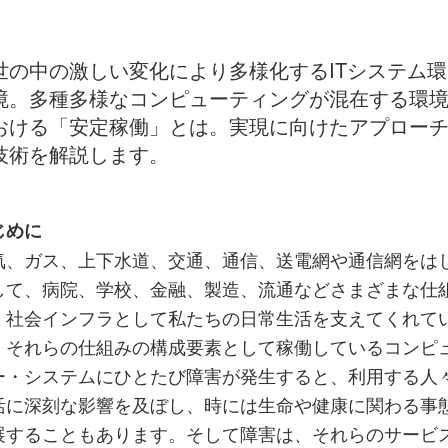
世の中の激しい変化により多様化するITシステム環
境。多種多様なコンピューティングが混在する環
おける「安定稼働」とは。実現に向けたアプロー
技術を解説します。
じめに
気、ガス、上下水道、交通、通信、送電網や通信網をは
して、病院、学校、金融、製造、流通などさまざまな仕
、社会インフラとして私たちの日常生活を支えてくれて
。それらの仕組みの構成要素として稼働しているコンピ
ー・システムにひとたび障害が発生すると、利用する人
活に深刻な影響を及ぼし、時には生命や健康に関わる事
展することもあります。そして障害は、それらのサービ