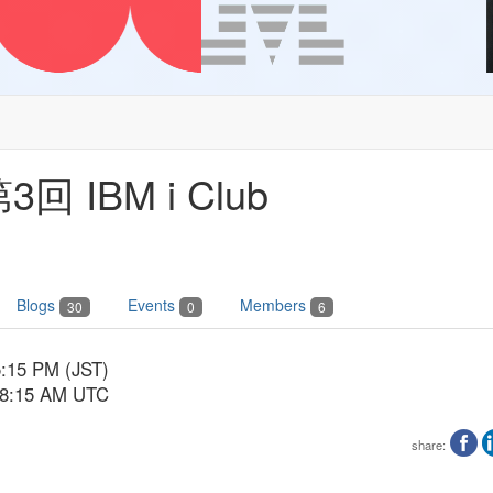
 IBM i Club
Blogs
Events
Members
30
0
6
5:15 PM (JST)
- 8:15 AM UTC
share: