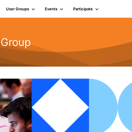
User Groups
Events
Participate
 Group