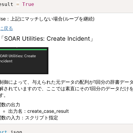
esult 
=
True
lse
：上記にマッチしない場合
(
ループを継続
)
に戻る
「
SOAR Utilities: Create Incident
」
制御によって、与えられた元データの配列が
1
回分の辞書デー
解されていますので、ここでは素直にその
1
回分のデータだけ
す。
関数の出力
出力名：
create_case_result
関数の入力：スクリプト指定
ort
 json
