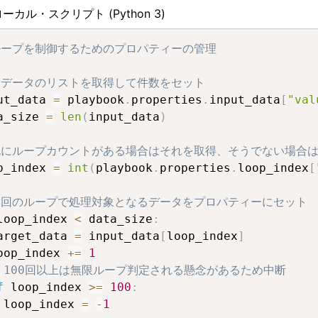
ローカル・スクリプト
(Python 3)
ループを制御するためのプロパティーの管理
全データのリストを取得して件数をセット
ut_data 
=
 playbook
.
properties
.
input_data
[
"val
a_size 
=
len
(
input_data
)
既にループカウントがある場合はそれを取得、そうでない場合は
p_index 
=
int
(
playbook
.
properties
.
loop_index
[
今回のループで処理対象となるデータをプロパティーにセット
loop_index 
<
 data_size
:
arget_data 
=
 input_data
[
loop_index
]
oop_index 
+=
1
 100回以上は無限ループ判定される懸念があるため中断
f
 loop_index 
>=
100
:
 loop_index 
=
-
1