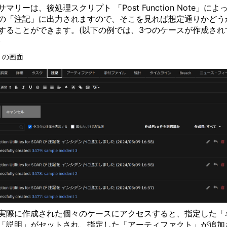
サマリーは、後処理スクリプト
「
Post Function Note
」によ
の「注記」に出力されますので、そこを見れば想定通りかどう
することができます。
(
以下の例では、
3
つのケースが作成され
)
」の画面
実際に作成された個々のケースにアクセスすると、指定した「
「説明」がセットされ、指定した「アーティファクト」が追加