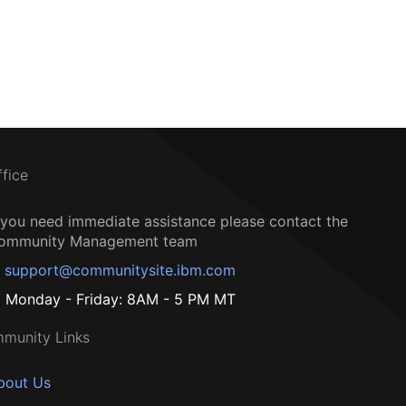
ffice
f you need immediate assistance please contact the
ommunity Management team
support@communitysite.ibm.com
Monday - Friday: 8AM - 5 PM MT
munity Links
bout Us