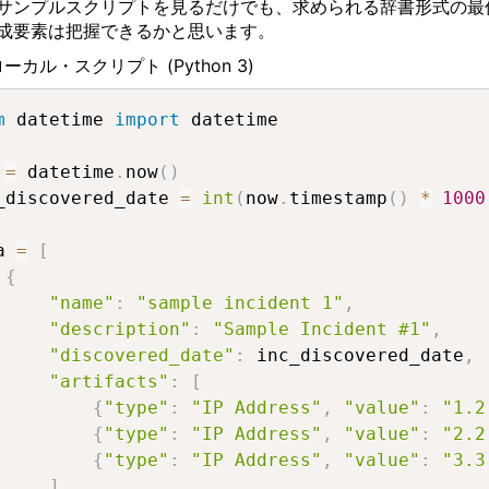
サンプルスクリプトを見るだけでも、求められる辞書形式の最
成要素は把握できるかと思います。
ローカル・スクリプト
(Python 3)
m
 datetime 
import
 datetime

 
=
 datetime
.
now
(
)
_discovered_date 
=
int
(
now
.
timestamp
(
)
*
1000
a 
=
[
{
"name"
:
"sample incident 1"
,
"description"
:
"Sample Incident #1"
,
"discovered_date"
:
 inc_discovered_date
,
"artifacts"
:
[
{
"type"
:
"IP Address"
,
"value"
:
"1.2
{
"type"
:
"IP Address"
,
"value"
:
"2.2
{
"type"
:
"IP Address"
,
"value"
:
"3.3
]