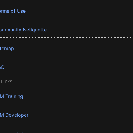
erms of Use
ommunity Netiquette
itemap
AQ
 Links
BM Training
BM Developer