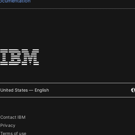
ocumentation
United States — English
Contact IBM
Privacy
Terms of use