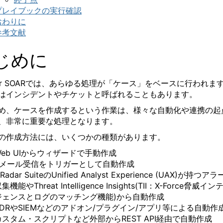
プレイブックの実行確認
おわりに
参考文献
じめに
r SOAR
では、あらゆる処理が「ケース」をベースに行われま
はインシデントやチケットと呼ばれることもあります。
め、ケースを作成するという作業は、様々な自動化や連携の起
、非常に重要な処理となります。
の作成方法には、いくつかの種類があります。
eb UI
からウィザードで手動作成
メール受信をトリガーとして自動作成
Radar Suite
の
Unified Analyst Experience (UAX)
が持つアラ
収集機能や
Threat Intelligence Insights(TII
：
X-Force
脅威イン
ジェンスとログのマッチング機能
)
から自動作成
DR
や
SIEM
などのアドオン
/
プラグイン
/
アプリ等による自動作
カスタム・スクリプトなど外部から
REST API
経由で自動作成