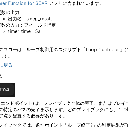
mer Function for SOAR
アプリに含まれています。
関数の出力
出力名：
sleep_result
関数の入力：フィールド指定
timer_time
：
5s
のフローは、ループ制御用のスクリプト「
Loop Controller
」
ます。
に戻る
点
(
エンドポイント
)
は、プレイブック全体の完了、またはプレイ
の特定のパスの完了を示します。どのプレイブックにも、１つ
了点を配置する必要があります。
レイブックでは、条件ポイント「ループ終了
?
」の判定結果が
T