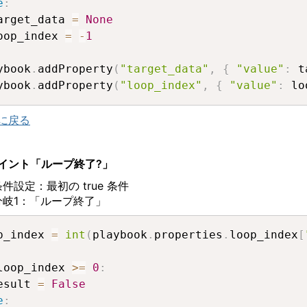
e
:
arget_data 
=
None
oop_index 
=
-
1
ybook
.
addProperty
(
"target_data"
,
{
"value"
:
 t
ybook
.
addProperty
(
"loop_index"
,
{
"value"
:
 lo
に戻る
イント「ループ終了
?
」
条件設定：最初の
true
条件
分岐
1
：「ループ終了」
p_index 
=
int
(
playbook
.
properties
.
loop_index
[
loop_index 
>=
0
:
esult 
=
False
e
: