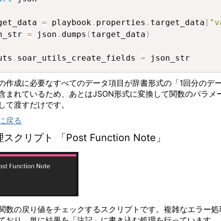
get_data 
=
 playbook
.
properties
.
target_data
[
"v
n_str 
=
 json
.
dumps
(
target_data
)
uts
.
soar_utils_create_fields 
=
 json_str
の作成に必要なすべてのデータ項目が辞書形式の「
1
回分のデ
含まれているため、あとは
JSON
形式に変換して関数のパラメ
して渡すだけです。
に戻る
理スクリプト
「
Post Function Note
」
関数の戻り値をチェックするスクリプトです。複雑なエラー処
ており、単に結果を「注記」に書き込む処理を行っています。