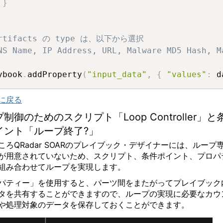
}
artifacts の type は、以下から選択
NS Name, IP Address, URL, Malware MD5 Hash, M
ybook
.
addProperty
(
"input_data"
,
{
"values"
:
 d
に戻る
プ制御のためのスクリプト「
Loop Controller
」と
イント「ループ終了
?
」
ころ
QRadar SOAR
のプレイブック・デザイナーには、ループ
が用意されていないため、スクリプト、条件ポイント、プロパ
組み合わせてループを実現します。
パティー」を使用すると、パーツ間をまたがってプレイブック
タを共有することができますので、ループの実現に必要なカウ
や処理対象のデータを保存しておくことができます。