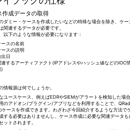
レイブックの仕様
ス作成データの取得
のダミー・ケースを作成したいなどの特殊な場合を除き、ケー
は関連するデータが必要です。
、以下のような情報が必要になります：
ケースの名前
ケースの説明
検出日
関連するアーティファクト
(IP
アドレスやハッシュ値などの
IOC
報
)
の情報源は何でしょうか。
なユースケース、例えば
EDR
や
SIEM
がアラートを検知した場
用のアドオン
/
プラグイン
/
アプリなどを利用することで、
QRad
のケースを作成できます。わざわざ今回紹介するような方法で
成する必要はありませんし、ケース作成に必要な関連データも
セットされます。