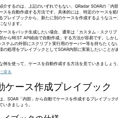
紹介するのは、上記のいずれでもない、
QRadar SOAR
の「内
ースを自動作成する方法です。具体的には、特定のケースを処
るプレイブックから、新たに別のケースを作成するようなユー
になります。
ケースをバッチ生成したい場合、通常は「カスタム・スクリプ
部から
REST API
経由で自動作成」する方法が容易です。しか
システムの外部にスクリプト実行用のサーバー等を持ちたくな
様の処理をプレイブックとして
SOAR
内部に実装したいことが
な例を使って、ケースを自動作成する方法を見ていきましょう
に戻る
動ケース作成プレイブック
は、
SOAR
「内部」から自動でケースを作成するプレイブック
ていきましょう。