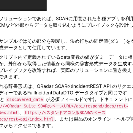
ソリューションであれば、
SOAR
に用意された各種アプリを利
EM
など外部からデータを取り込むようにプレイブックを設計
サンプルではその部分を割愛し、決め打ちの固定値
(
ダミー
)
を
成データとして使用しています。
クリプト内で定義されている
data
変数の値がダミーデータに相
が、外部から取得した情報から同様の辞書形式データを生成す
プレイブックを改造すれば、実際のソリューションに置き換え
できます。
れる辞書形式は、
QRadar SOAR
の
IncidentREST API
のリクエ
ディーである
FullIncidentDataDTO
データタイプと同じです
と
が必須フィールドです
)
。ドキュメントに
discovered_date
//<QRadar Suite SOAR
のベース
URL>/api/respond/docs/rest-
、
dex.html
https://<
スタンドアロン版
SOAR
のベース
、または製品のオンライン・ヘルプ
ocs/rest-api/index.html
クからアクセスできます。