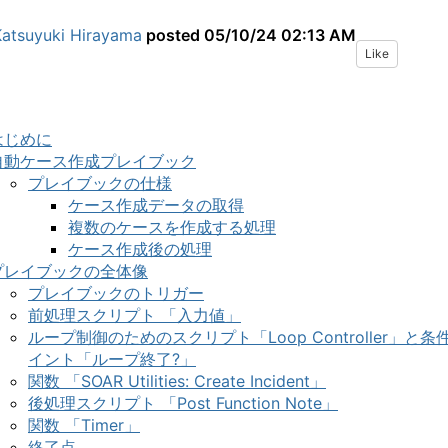
Katsuyuki Hirayama
posted
05/10/24 02:13 AM
Like
はじめに
自動ケース作成プレイブック
プレイブックの仕様
ケース作成データの取得
複数のケースを作成する処理
ケース作成後の処理
プレイブックの全体像
プレイブックのトリガー
前処理スクリプト
「入力値」
ループ制御のためのスクリプト「
Loop Controller
」と条
イント「ループ終了
?
」
関数
「
SOAR Utilities: Create Incident
」
後処理スクリプト
「
Post Function Note
」
関数
「
Timer
」
終了点