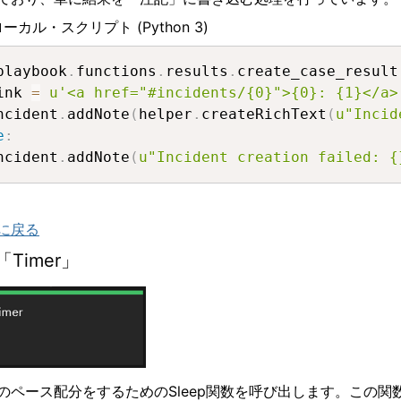
ローカル・スクリプト
(Python 3)
playbook
.
functions
.
results
.
create_case_result
ink 
=
u'<a href="#incidents/{0}">{0}: {1}</a>
ncident
.
addNote
(
helper
.
createRichText
(
u"Incid
e
:
ncident
.
addNote
(
u"Incident creation failed: {
に戻る
「
Timer
」
のペース配分をするための
Sleep
関数を呼び出します。この関