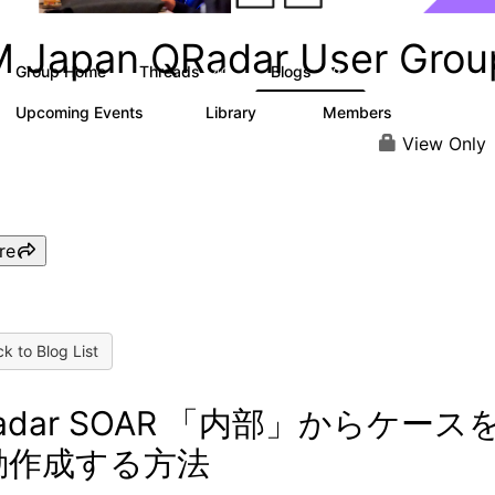
M Japan QRadar User Grou
Group Home
Threads
Blogs
40
49
Upcoming Events
Library
Members
0
11
60
View Only
re
k to Blog List
adar SOAR 「内部」からケース
動作成する方法