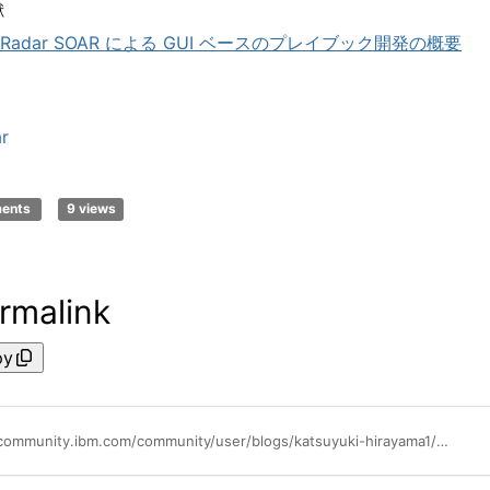
献
Radar SOAR
による
GUI
ベースのプレイブック開発の概要
r
ments
9 views
rmalink
py
https://community.ibm.com/community/user/blogs/katsuyuki-hirayama1/2024/05/10/qradar-soar-case-creation-in-loop