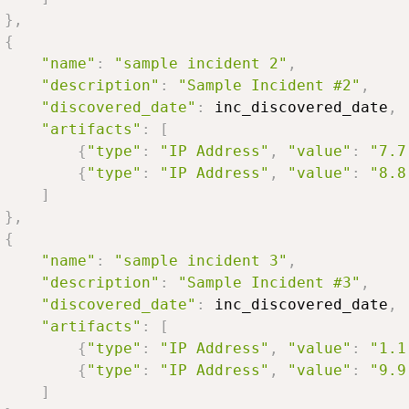
}
,
{
"name"
:
"sample incident 2"
,
"description"
:
"Sample Incident #2"
,
"discovered_date"
:
 inc_discovered_date
,
"artifacts"
:
[
{
"type"
:
"IP Address"
,
"value"
:
"7.7
{
"type"
:
"IP Address"
,
"value"
:
"8.8
]
}
,
{
"name"
:
"sample incident 3"
,
"description"
:
"Sample Incident #3"
,
"discovered_date"
:
 inc_discovered_date
,
"artifacts"
:
[
{
"type"
:
"IP Address"
,
"value"
:
"1.1
{
"type"
:
"IP Address"
,
"value"
:
"9.9
]