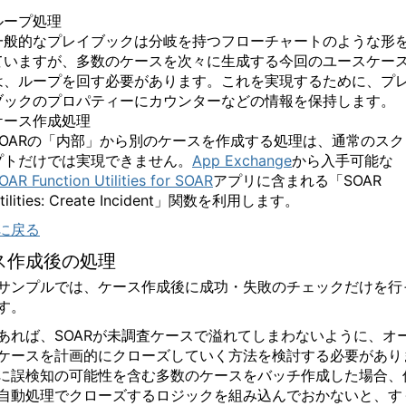
ループ処理
一般的なプレイブックは分岐を持つフローチャートのような形
ていますが、多数のケースを次々に生成する今回のユースケー
は、ループを回す必要があります。これを実現するために、プ
ブックのプロパティーにカウンターなどの情報を保持します。
ケース作成処理
OAR
の「内部」から別のケースを作成する処理は、通常のスク
プトだけでは実現できません。
App Exchange
から入手可能な
OAR Function Utilities for SOAR
アプリに含まれる「
SOAR
tilities: Create Incident
」関数を利用します。
に戻る
ス作成後の処理
サンプルでは、ケース作成後に成功・失敗のチェックだけを行
す。
あれば、
SOAR
が未調査ケースで溢れてしまわないように、オ
ケースを計画的にクローズしていく方法を検討する必要があり
に誤検知の可能性を含む多数のケースをバッチ作成した場合、
自動処理でクローズするロジックを組み込んでおかないと、す