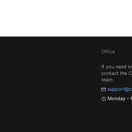
Office
If you need i
contact the
team
support@c
Monday - F