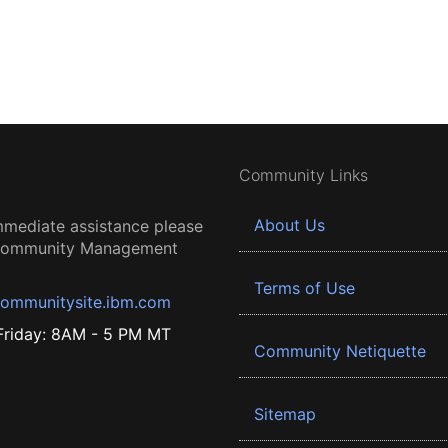
Community Links
About Us
mmediate assistance please
 Community Management
Terms of Use
ommunitysite.ibm.com
riday: 8AM - 5 PM MT
Community Netiquette
Sitemap