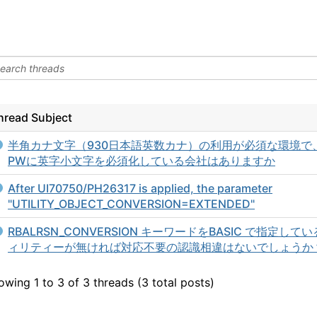
hread Subject
半角カナ文字（930日本語英数カナ）の利用が必須な環境で、
PWに英字小文字を必須化している会社はありますか
After UI70750/PH26317 is applied, the parameter
"UTILITY_OBJECT_CONVERSION=EXTENDED"
RBALRSN_CONVERSION キーワードをBASIC で指定して
ィリティーが無ければ対応不要の認識相違はないでしょうか
owing 1 to 3 of 3
threads (3 total posts)