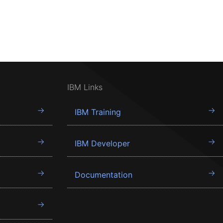
IBM Links
IBM Training
IBM Developer
Documentation