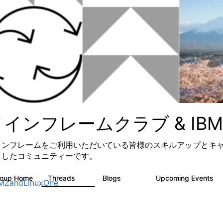
インフレームクラブ & IBM Z 
インフレームをご利用いただいている皆様のスキルアップとキ
としたコミュニティーです。
roup Home
Threads
Blogs
Upcoming Events
7
294
2
MZandLinuxOne