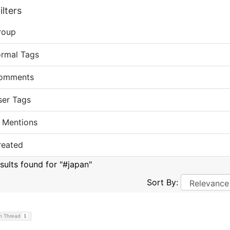
lters
roup
ormal Tags
omments
ser Tags
 Mentions
reated
esults found for "#japan"
Sort By:
on Thread
1