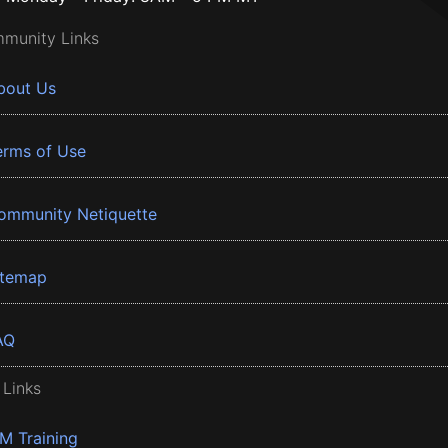
munity Links
bout Us
erms of Use
ommunity Netiquette
itemap
AQ
 Links
BM Training