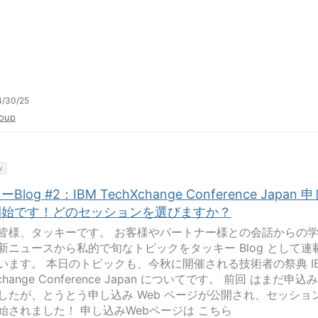
4/30/25
oup
y
Blog #2：IBM TechXchange Conference Japan 
開始です！どのセッションを選びますか？
皆様、タッキーです。 お客様やパートナー様との会話からの
新ニュースから私的で旬なトピックをタッキー Blog として連
います。 本日のトピックも、今秋に開催される技術者の祭典 I
Xchange Conference Japan についてです。 前回 はまだ申込
したが、とうとう申し込み Web ページが公開され、セッショ
始されました！ 申し込みWebページは こちら