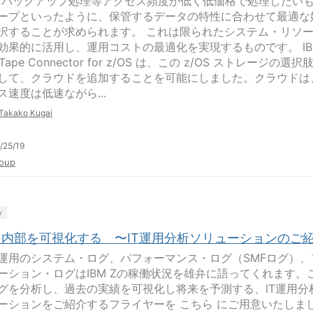
k 、バックアップ処理等アクセス頻度が低く低価格で処理したい
ープといったように、保管するデータの特性に合わせて最適な
択することが求められます。 これは限られたシステム・リソ
効果的に活用し、運用コストの最適化を実現するものです。 IB
 Tape Connector for z/OS は、この z/OS ストレージの選択
して、クラウドを追加することを可能にしました。クラウドは
ス速度は低速ながら...
Takako Kugai
/25/19
oup
y
 Z 内部を可視化する 〜IT運用分析ソリューションのご
 Z 運用のシステム・ログ、パフォーマンス・ログ（SMFログ）、
ーション・ログはIBM Zの稼働状況を雄弁に語ってくれます。
グを分析し、過去の実績を可視化し将来を予測する、IT運用分
ーションをご紹介するフライヤーを こちら にご用意いたしま