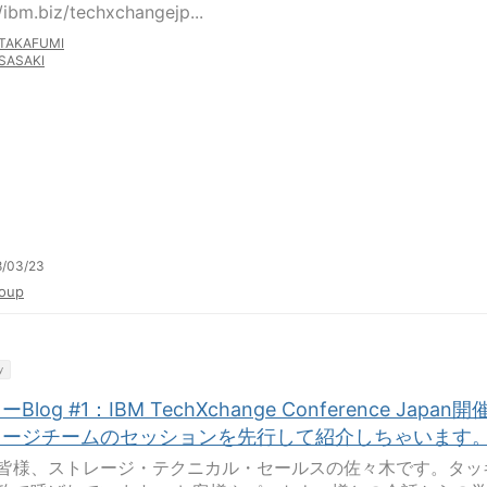
//ibm.biz/techxchangejp...
TAKAFUMI
SASAKI
8/03/23
oup
y
Blog #1：IBM TechXchange Conference Japan開
レージチームのセッションを先行して紹介しちゃいます
皆様、ストレージ・テクニカル・セールスの佐々木です。タッ