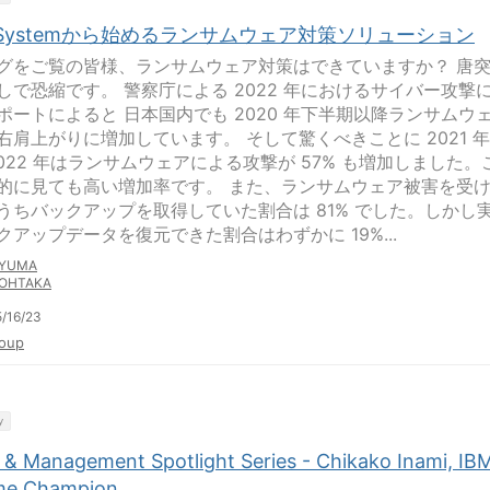
shSystemから始めるランサムウェア対策ソリューション
グをご覧の皆様、ランサムウェア対策はできていますか？ 唐
しで恐縮です。 警察庁による 2022 年におけるサイバー攻撃
ポートによると 日本国内でも 2020 年下半期以降ランサムウ
右肩上がりに増加しています。 そして驚くべきことに 2021 
2022 年はランサムウェアによる攻撃が 57% も増加しました。
的に見ても高い増加率です。 また、ランサムウェア被害を受
うちバックアップを取得していた割合は 81% でした。しかし
クアップデータを復元できた割合はわずかに 19%...
YUMA
OHTAKA
/16/23
oup
y
 & Management Spotlight Series - Chikako Inami, IB
ime Champion