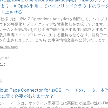
より、AIOpsを利用してハイブリッドクラウ ドのワー
を向上させる
 IT社様では、IBM Z Operations Analyticsを利用して、ハイブ
ウドの可視化とプロアクティブな障害検知を実現しています。
レームと分散環境を同じ手法で統合管理する運用体制とするこ
散担当者のメインフレームに対する抵抗もなくなり、開発ワー
を向上させました。 こちら に事例情報文書を公開いたします
Takako Kugai
/01/20
oup
y
Cloud Tape Connector for z/OS 〜 そのデータ、本
S上に置く必要がありますか？
S のストレージは、オンライン系処理には高額だが速度の速い Fla