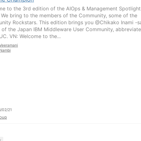
e to the 3rd edition of the AIOps & Management Spotlight
. We bring to the members of the Community, some of the
ity Rockstars. This edition brings you @Chikako Inami -s
 of the Japan IBM Middleware User Community, abbreviat
UC. VN: Welcome to the...
Veeramani
Nambi
/02/21
oup
y