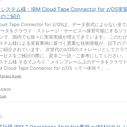
ステム様：IBM Cloud Tape Connector for z/OS実
報のご紹介
Cloud Tape Connector for z/OSは、データ形式によらない全
Sデータをクラウド・ストレージ・サービスへ保管可能にするソ
ンで、国内でも徐々に実装実績が増えてきています。 このた
ステム様による実装事例に基づく貴重な技術情報が、以下のブ
ご紹介されています。 次世代のz/OSのストレージとしてクラ
ービスをご検討の際に、是非ご一読・ご参考にしてください。
ステム様 そるでぶろぐ「メインフレーム上のデータをクラウ
 Cloud Tape Connector for z/OS って一体何？」 ...
Takako Kugai
/08/20
oup
y
 IT社様 IBM Z Operations Analytics事例 〜IBMのテク