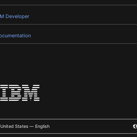
BM Developer
ocumentation
United States — English