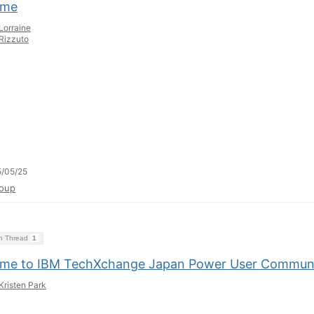
ome
Lorraine
Rizzuto
/05/25
oup
on Thread
1
me to IBM TechXchange Japan Power User Commun
Kristen Park