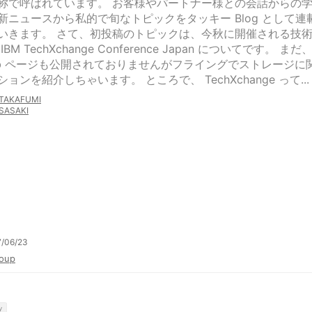
称で呼ばれています。 お客様やパートナー様との会話からの
新ニュースから私的で旬なトピックをタッキー Blog として連
いきます。 さて、初投稿のトピックは、今秋に開催される技
IBM TechXchange Conference Japan についてです。 まだ
eb ページも公開されておりませんがフライングでストレージに
ョンを紹介しちゃいます。 ところで、 TechXchange って...
TAKAFUMI
SASAKI
7/06/23
oup
y