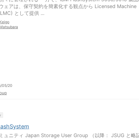
ェアは、保守契約を簡素化する観点から Licensed Machine
(LMC) として提供 ...
Keigo
Matsubara
5/05/20
oup
y
lashSystem
ュニティ Japan Storage User Group （以降： JSUG と