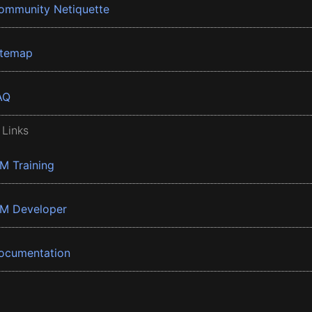
ommunity Netiquette
itemap
AQ
 Links
BM Training
BM Developer
ocumentation