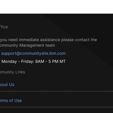
ffice
f you need immediate assistance please contact the
ommunity Management team
support@communitysite.ibm.com
Monday - Friday: 8AM - 5 PM MT
munity Links
bout Us
erms of Use