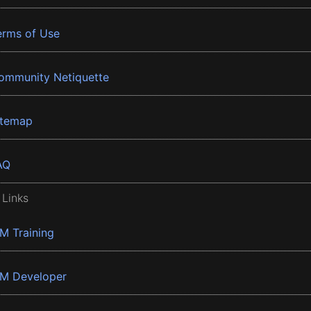
erms of Use
ommunity Netiquette
itemap
AQ
 Links
BM Training
BM Developer