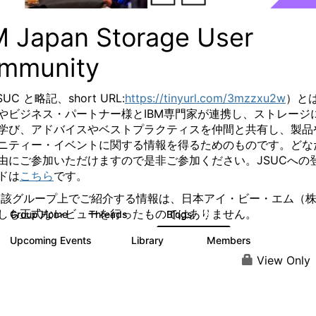
M Japan Storage User
mmunity
SUC と略記、
short URL:
https://tinyurl.com/3mzzxu2w
）と
やビジネス・パートナー様とIBM専門家が連携し、ストレージ
学び、アドバイスやベストプラクティスを仲間と共有し、製品
ニティー・イベントに関する情報を得るためのものです。
どな
由にご参加いただけますので是非ご参加ください。
JSUCへの
ドは
こちら
です。
当該グループ上でご紹介する情報は、日本アイ・ビー・エム（
しも正式なレビューを行ったものではありません。
Group Home
Threads
Blogs
7
185
Upcoming Events
Library
Members
0
61
287
View Only