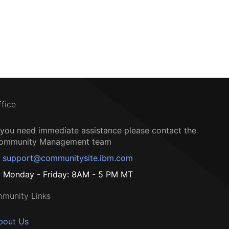
ffice
f you need immediate assistance please contact the
ommunity Management team
support@communitysite.ibm.com
Monday - Friday: 8AM - 5 PM MT
munity Links
bout Us