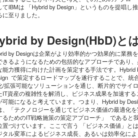
てIBMは 「Hybrid by Design」というものを提唱し
るに至りました。
ybrid by Design(HbD)と
brid by Designは企業がより効率的かつ効果的に業務
できるようになるための包括的なアプローチであり、
な能力獲得に向けた計画を策定する手法です。Hybrid 
esign で策定するロードマップを遂行することで、統合
化/拡張可能なソリューションを通じ、断片的でサイ
たIT資産の複雑性を解消し、ビジネス成果を加速する
可能になると考えています。つまり、Hybrid by Desi
は、「テクノロジーを通じてビジネス価値の最適化を
するためのIT戦略施策の策定アプローチ」 であると
位置づけています。ここで言う 「ビジネス価値」と
ジタル変革によるビジネス成長、あるいは効率化によ