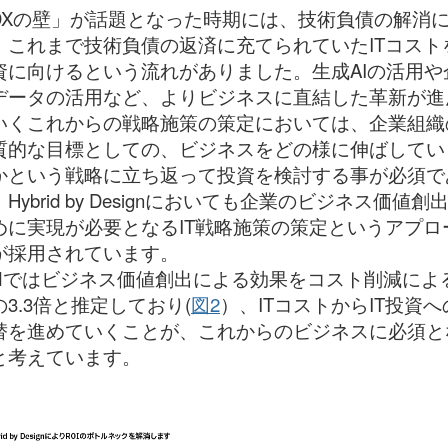
DXの壁」が話題となった時期には、技術負債の解消
、これまで技術負債の返済に充てられていたITコストを
資に向けるという流れがありました。生成AIの活用や
データの活用など、よりビジネスに直結した革新が進
いくこれからの戦略施策の策定においては、企業組織
質的な目標としての、ビジネスをどの様に伸ばしてい
かという戦略に立ち返って投資を検討する事が必須で
Hybrid by Designにおいても企業のビジネス価値創
めに実現が必要となるIT戦略施策の策定というアプロ
が採用されています。
BMではビジネス価値創出による効果をコスト削減によ
の3.3倍と推定しており(
図2
）、ITコストからIT投資へ
替を進めていくことが、これからのビジネスに必須と
と考えています。