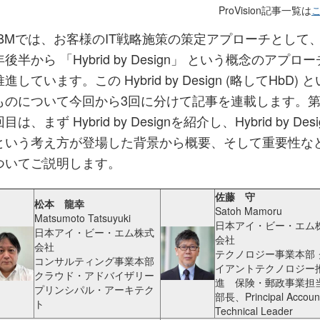
ProVision記事一覧は
IBMでは、お客様のIT戦略施策の策定アプローチとして
年後半から 「Hybrid by Design」 という概念のアプロ
推進しています。この Hybrid by Design (略してHbD) 
ものについて今回から3回に分けて記事を連載します。
目は、まず Hybrid by Designを紹介し、Hybrid by Desi
という考え方が登場した背景から概要、そして重要性な
ついてご説明します。
佐藤 守
松本 龍幸
Satoh Mamoru
Matsumoto Tatsuyuki
日本アイ・ビー・エム
日本アイ・ビー・エム株式
会社
会社
テクノロジー事業本部 
コンサルティング事業本部
イアントテクノロジー
クラウド・アドバイザリー
進 保険・郵政事業担
プリンシパル・アーキテク
部長、Principal Accoun
ト
Technical Leader