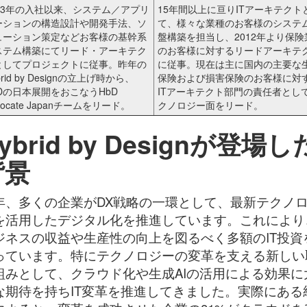
993年の入社以来、システム／アプリ
15年間以上に亘りITアーキテクト
ーションの構造設計や開発手法、ソ
て、様々な業種のお客様のシステ
ューション策定などお客様の基幹系
盤構築を担当し、2012年より保険
ステム構築にてリード・アーキテク
のお客様に対するリードアーキテ
としてプロジェクトに従事。昨年の
に従事。現在は主に国内の主要な
brid by Designの立上げ時から、
保険および損害保険のお客様に対
bDの日本展開をおこなうHbD
ITアーキテクト部門の責任者とし
vocate Japanチームをリード。
クノロジー面をリード。
ybrid by Designが登場し
背景
年、多くの企業がDX戦略の一環として、最新テクノ
を活用したデジタル化を推進しています。これにより
ジネスの収益や生産性の向上を図るべく多額のIT投資
っています。特にテクノロジーの変革を支える新しい
組みとして、クラウド化や生成AIの活用による効果に
な期待を持ちIT変革を推進してきました。実際にある