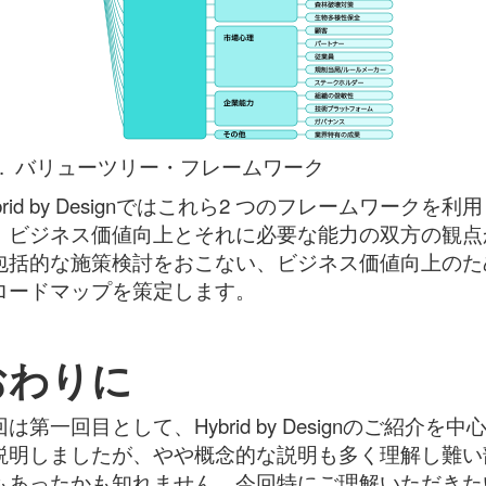
4. バリューツリー・フレームワーク
brid by Designではこれら2 つのフレームワークを利用
、ビジネス価値向上とそれに必要な能力の双方の観点
包括的な施策検討をおこない、ビジネス価値向上のた
ロードマップを策定します。
おわりに
は第一回目として、Hybrid by Designのご紹介を中
説明しましたが、やや概念的な説明も多く理解し難い
もあったかも知れません。今回特にご理解いただきた