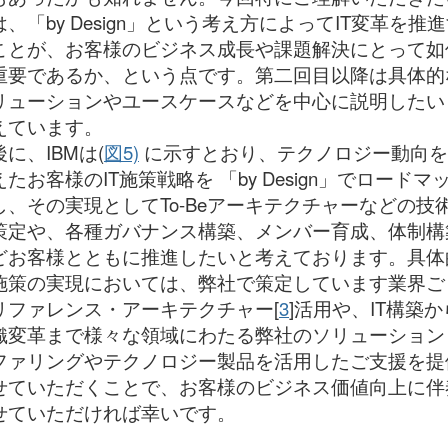
は、「by Design」という考え方によってIT変革を推
ことが、お客様のビジネス成長や課題解決にとって如
重要であるか、という点です。第二回目以降は具体的
リューションやユースケースなどを中心に説明したい
えています。
に、IBMは(
図5)
に示すとおり、テクノロジー動向を
えたお客様のIT施策戦略を 「by Design」でロードマ
し、その実現としてTo-Beアーキテクチャーなどの技
策定や、各種ガバナンス構築、メンバー育成、体制構
どお客様とともに推進したいと考えております。具体
施策の実現においては、弊社で策定しています業界ご
リファレンス・アーキテクチャー[
3
]活用や、IT構築か
織変革まで様々な領域にわたる弊社のソリューション
ファリングやテクノロジー製品を活用したご支援を提
せていただくことで、お客様のビジネス価値向上に伴
せていただければ幸いです。