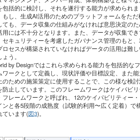
を包括的に検討し、それを遂行する能力が求められま
。もし、生成AI活用のためのプラットフォームをただ
しても、データ収集の仕組みがなければ意思決定のた
活用には不十分となります。また、データが収集でき
、セキュリティーを考慮したガバナンス管理のもと、
プロセスが構築されていなければデータの活用は難し
しょう。
brid by Designではこれら求められる能力を包括的な
ムワークとして定義し、現状評価や目標設定、また能
上のための施策策定に使用することで、この様な検討
を防止しています。このフレームワークはケイパビリ
・フレームワークと呼ばれ、12のケイパビリティー・
インと各5段階の成熟度（試験的利用〜広く定着）で
れています(
図3
)。