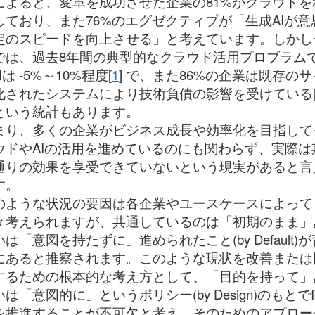
によると、変革を成功させた企業の81%がクラウドを
しており、また76%のエグゼクティブが「生成AIが意
定のスピードを向上させる」と考えています。しかし
では、過去8年間の典型的なクラウド活用プロブラム
Iは -5%～10%程度[
1
] で、また86%の企業は既存のサ
化されたシステムにより技術負債の影響を受けている
という統計もあります。
まり、多くの企業がビジネス成長や効率化を目指して
ウドやAIの活用を進めているのにも関わらず、実際は
通りの効果を享受できていないという現実があると言
す。
のような状況の要因は各企業やユースケースによって
々考えられますが、共通しているのは「初期のまま」
は「意図を持たずに」進められたこと(by Default)が
にあると推察されます。このような現状を改善または
するための根本的な考え方として、「目的を持って」
は「意図的に」というポリシー(by Design)のもとでI
を推進することが不可欠と考え、そのためのアプロー