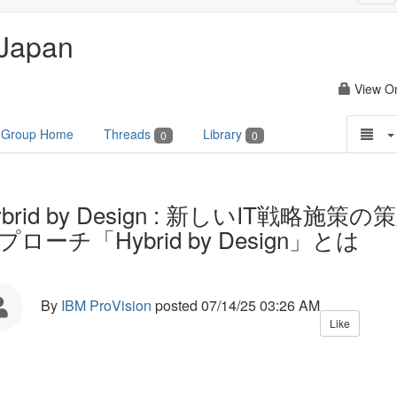
nav
Japan
View O
Group Home
Threads
Library
0
0
ybrid by Design : 新しいIT戦略施策の
プローチ「Hybrid by Design」とは
By
IBM ProVision
posted
07/14/25 03:26 AM
Like