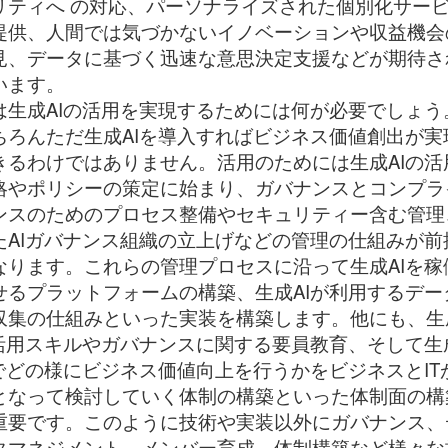
リティへ の対応、パーソナライズされた個別化サー
提供、人間では気づかないイノベーションや収益機会
見、データに基づく迅速な意思決定支援などが期待さ
います。
は生成AIの活用を実現するためには何が必要でしょう
ちろんただ生成AIを導入すればビジネス価値創出が実
きるわけではありません。活用のためには生成AIの活
略やポリシーの策定に始まり、ガバナンスとコンプラ
ンスのためのプロセス整備やセキュリティー含む管理
たAIガバナンス組織の立上げなどの管理の仕組みが前
なります。これらの管理プロセスに沿って生成AIを稼
せるプラットフォームの構築、生成AIが利用するデー
収集の仕組みといった実装を構築します。他にも、生
I活用スキルやガバナンスに関する要員教育、そして生
Iでどの様にビジネス価値向上を行うかをビジネスとIT
となって検討していく体制の構築といった体制面の構
重要です。このように技術や実装以外にガバナンス、
タマネジメント、メンバー育成、体制構築など様々な