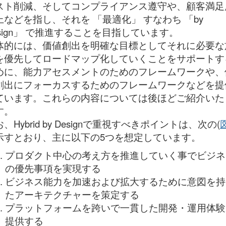
スト削減、そしてコンプライアンス遵守や、顧客満足
上などを指し、それを 「最適化」 すなわち 「by
esign」 で推進することを目指しています。
体的には、価値創出を明確な目標としてそれに必要な
を優先してロードマップ化していくことをサポートす
めに、能力アセスメントのためのフレームワークや、
創出にフォーカスするためのフレームワークなどを提
ています。これらの内容については後ほどご紹介いた
す。
、Hybrid by Designで重視すべきポイントは、次の(
図
示すとおり、主に以下の5つを想定しています。
プロダクト中心の考え方を推進していく事でビジネ
の優先事項を実現する
ビジネス能力を加速および拡大するために意図を持
たアーキテクチャーを策定する
プラットフォームを跨いで一貫した開発・運用体験
提供する