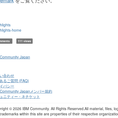
demark
をご覧ください。
hlights
hlights-home
omments
111 views
 Community Japan
い合わせ
あるご質問 (FAQ)
イバシー
 Community Japanメンバー規約
ュニティー・ネチケット
right ©
2026 IBM Community. All Rights Reserved.All material, files, lo
trademarks within this site are properties of their respective organizatio