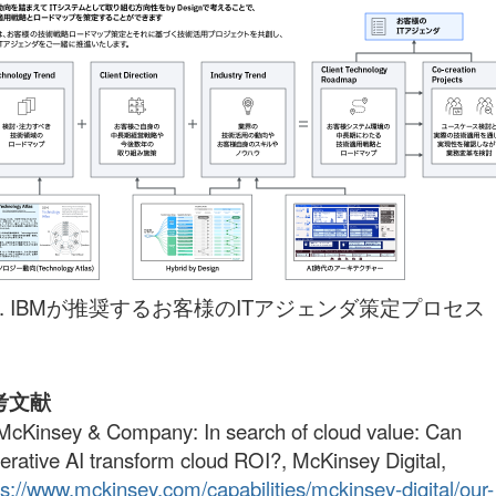
5. IBMが推奨するお客様のITアジェンダ策定プロセス
考文献
 McKinsey & Company: In search of cloud value: Can
erative AI transform cloud ROI?, McKinsey Digital,
ps://www.mckinsey.com/capabilities/mckinsey-digital/our-