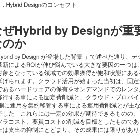
 . Hybrid Designのコンセプト
ぜHybrid by Designが重
なのか
ybrid by Design が登場した背景 」で述べた通り、
革新によるROIが伸び悩んでいる大きな要因の一つは
対象となっている領域での効果獲得が飽和状態にある
挙げられます。クラウド活用が始まった当初は、固定
であるハードウェアの保有をオンデマンドでのレンタ
移行する事による固定費削減と、クラウド・プロバイ
 側に運用を集約移管する事による運用費削減とが主
でした。これらには一定の効果が期待できるものの、
フラコスト、要員コストの削減を目標としたものであ
上は支出の抑制にとどまり、その成果には限りがあり
。