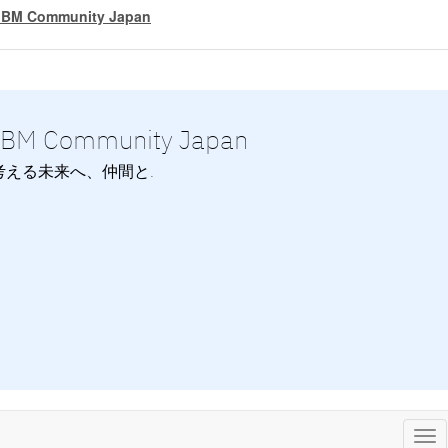
IBM Community Japan
IBM Community Japan
考える未来へ、仲間と.
Tog