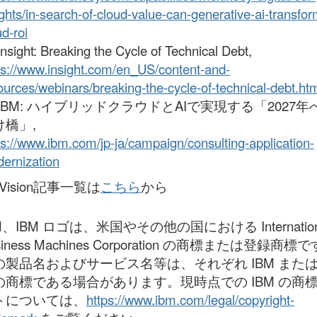
ights/in-search-of-cloud-value-can-generative-ai-transfor
ud-roi
 Insight: Breaking the Cycle of Technical Debt,
ps://www.insight.com/en_US/content-and-
ources/webinars/breaking-the-cycle-of-technical-debt.ht
] IBM: ハイブリッドクラウドとAIで実現する「2027年
け橋」,
ps://www.ibm.com/jp-ja/campaign/consulting-application-
ernization
oVision記事一覧は
こちら
から
M、IBM ロゴは、米国やその他の国における Internation
siness Machines Corporation の商標または登録商標
の製品名およびサービス名等は、それぞれ IBM また
の商標である場合があります。現時点での IBM の商
ト
については、
https://www.ibm.com/legal/copyright-