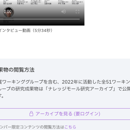
インタビュー動画（5分34秒）
果物の閲覧方法
賞ワーキンググループを含む、2022年に活動した全51ワーキ
ループの研究成果物は「ナレッジモール研究アーカイブ」で公
す。
アーカイブを見る (要ログイン)
 メンバー限定コンテンツの閲覧方法は
こちら