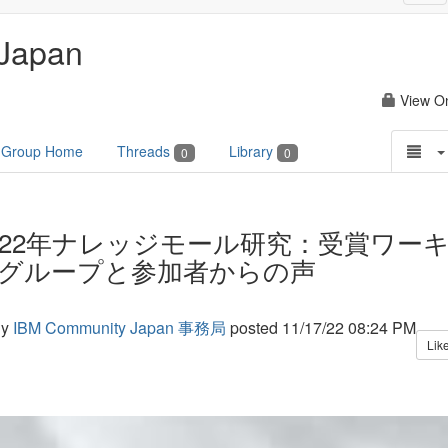
nav
Japan
View O
Group Home
Threads
Library
0
0
022年ナレッジモール研究：受賞ワー
グループと参加者からの声
y
IBM Community Japan 事務局
posted
11/17/22 08:24 PM
Lik