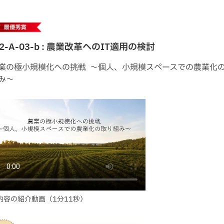
22-A-03-b : 農業改革へのIT適用の検討
業の極小規模化への挑戦 ～個人、小規模スペースでの農業化
み～
内容の紹介動画（1分11秒）