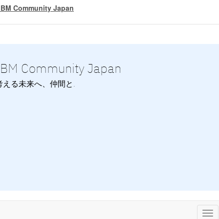
IBM Community Japan
IBM Community Japan
考える未来へ、仲間と.
Tog