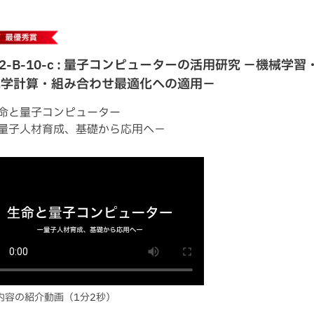
22-B-10-c : 量子コンピューターの活用研究 －機械学習
化学計算・組み合わせ最適化への適用－
命と量子コンピューター
量子人材育成、基礎から応用へ－
内容の紹介動画（1分2秒）