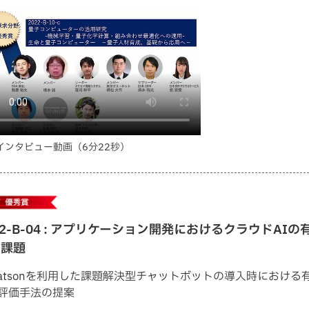
インタビュー動画（6分22秒）
22-B-04 : アプリケーション開発におけるクラウドAIの
と課題
atsonを利用した課題解決型チャットボットの導入時における
評価手法の提案