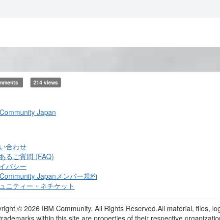
omments
214 views
 Community Japan
い合わせ
あるご質問 (FAQ)
イバシー
 Community Japanメンバー規約
ュニティー・ネチケット
right ©
2026 IBM Community. All Rights Reserved.All material, files, lo
trademarks within this site are properties of their respective organizatio