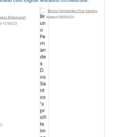
inado com Digital
watsonx Orchestrate.
Bruno Fernandes Dos Santos
Added 08/06/24
eus Bitencourt
d 11/18/23
y