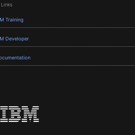
 Links
BM Training
BM Developer
ocumentation