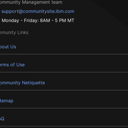
ommunity Management team
support@communitysite.ibm.com
Monday - Friday: 8AM - 5 PM MT
munity Links
bout Us
erms of Use
ommunity Netiquette
itemap
AQ