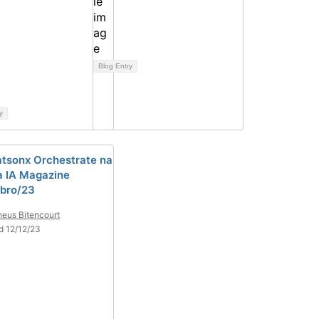
Blog Entry
y
tsonx Orchestrate na
a IA Magazine
bro/23
eus Bitencourt
d 12/12/23