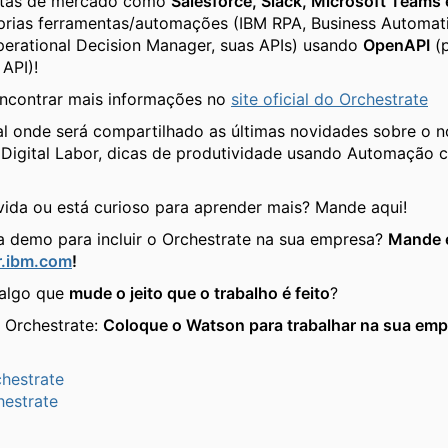
tas de mercado como
Salesforce, Slack, Microsoft Teams 
prias ferramentas/automações (IBM RPA, Business Automat
erational Decision Manager, suas APIs) usando
OpenAPI
(
API)!
ncontrar mais informações no
site oficial do Orchestrate
al onde será compartilhado as últimas novidades sobre o 
 Digital Labor, dicas de produtividade usando Automação 
ida ou está curioso para aprender mais? Mande aqui!
 demo para incluir o Orchestrate na sua empresa?
Mande e
.ibm.com
!
 algo que
mude o jeito que o trabalho é feito
?
 Orchestrate:
Coloque o Watson para trabalhar na sua emp
hestrate
estrate