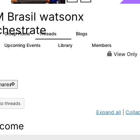
M Brasil watsonx
chestrate
Group Home
Threads
Blogs
10
12
Upcoming Events
Library
Members
0
10
167
View Only
hare
to threads
Expand all
|
Collap
lcome