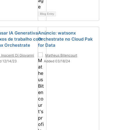
Blog Entry
sar IA Generativa
Anúncio: watsonx
uxos de trabalho com
Orchestrate no Cloud Pak
x Orchestrate
for Data
a Inocenti Di Giovanni
Matheus Bitencourt
d 12/14/23
Added 03/18/24