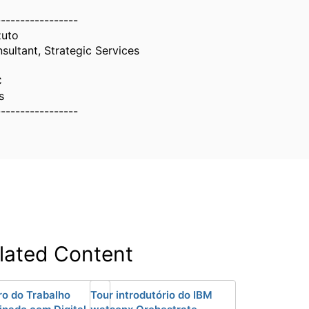
-----------------
zuto
nsultant, Strategic Services
C
s
-----------------
lated Content
ro do Trabalho
Tour introdutório do IBM