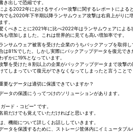
書き出しで恐縮です。
による
2022
年におけるサイバー攻撃に関するレポートによる
内でも
2020
年下半期以降ランサムウェア攻撃は右肩上がりに
ます。
驚くべきことに
2021
年に比べ
2022
年はランサムウェアによる
7%
も増加しました。これは世界的に見ても高い増加率です。
ランサムウェア被害を受けた企業のうちバックアップを取得し
合は
81%
でした。しかし実際にバックアップデータを復元でき
わずかに
19%
となっています。
攻撃を受けた８割以上の企業がバックアップデータまで攻撃の
けてしまっていて復元ができなくなってしまったと言うことで
重要なデータは適切に保護できていますか？
データの保護にうってつけのソリューションがあります。
フガード・コピー" です。
名前だけでも覚えていただければと思います。
は、機能について詳しくお話ししていきます。
データを保護するために、ストレージ筐体内にイミュータブル