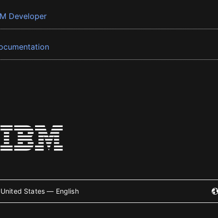
BM Developer
ocumentation
United States — English