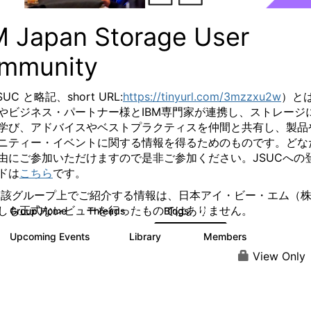
M Japan Storage User
mmunity
SUC と略記、
short URL:
https://tinyurl.com/3mzzxu2w
）と
やビジネス・パートナー様とIBM専門家が連携し、ストレージ
学び、アドバイスやベストプラクティスを仲間と共有し、製品
ニティー・イベントに関する情報を得るためのものです。
どな
由にご参加いただけますので是非ご参加ください。
JSUCへの
ドは
こちら
です。
当該グループ上でご紹介する情報は、日本アイ・ビー・エム（
しも正式なレビューを行ったものではありません。
Group Home
Threads
Blogs
7
185
Upcoming Events
Library
Members
0
61
287
View Only