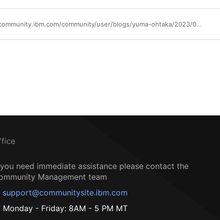
https://community.ibm.com/community/user/blogs/yuma-ohtaka/2023/05/16/flashsystem
ffice
f you need immediate assistance please contact the
ommunity Management team
support@communitysite.ibm.com
Monday - Friday: 8AM - 5 PM MT