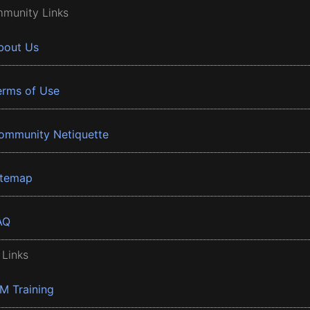
munity Links
bout Us
erms of Use
ommunity Netiquette
itemap
AQ
 Links
BM Training