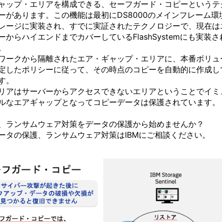
ャップ・エリアを構成できる、セーフガード・コピーというテ
ーがあります。
この機能は最初に
DS8000の
メインフレーム環
レージに実装され、すでに実証されたテクノロジーで、現在は
ーからハイエンドまでカバーしている
FlashSystem
にも実装さ
。
ワークから隔離されたエア・ギャップ・エリアに、本番ボリュ
定したポリシーに従って、その時点のコピーを自動的に作成し
す。
リアはサーバーからアクセスできないエリアということでイミ
ルなエアギャップとなってコピーデータは保護されています。
、ランサムウェア対策をデータの保護から始めませんか？
ータの保護、ランサムウェア対策はIBMにご相談ください。