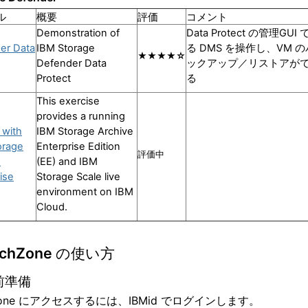
ル
概要
評価
コメント
Demonstration of
Data Protect の管理GUI
er Data
IBM Storage
る DMS を操作し、VM の
★★★★☆
Defender Data
ックアップ／リストアが
Protect
る
This exercise
provides a running
 with
IBM Storage Archive
orage
Enterprise Edition
評価中
e
(EE) and IBM
ise
Storage Scale live
environment on IBM
Cloud.
TechZone の使い方
事前準備
Zone にアクセスするには、IBMid でログインします。