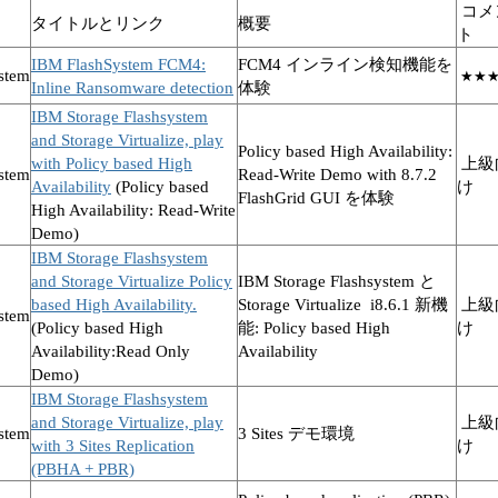
コメ
タイトルとリンク
概要
ト
IBM FlashSystem FCM4:
FCM4 インライン検知機能を
stem
★★
Inline Ransomware detection
体験
IBM Storage Flashsystem
and Storage Virtualize, play
Policy based High Availability:
with Policy based High
上級
stem
Read-Write Demo with 8.7.2
Availability
(Policy based
け
FlashGrid GUI を体験
High Availability: Read-Write
Demo)
IBM Storage Flashsystem
and Storage Virtualize Policy
IBM Storage Flashsystem と
based High Availability.
Storage Virtualize
i8.6.1
新機
上級
stem
(Policy based High
能: Policy based High
け
Availability:Read Only
Availability
Demo)
IBM Storage Flashsystem
and Storage Virtualize, play
上級
stem
3 Sites デモ環境
with 3 Sites Replication
け
(PBHA + PBR)