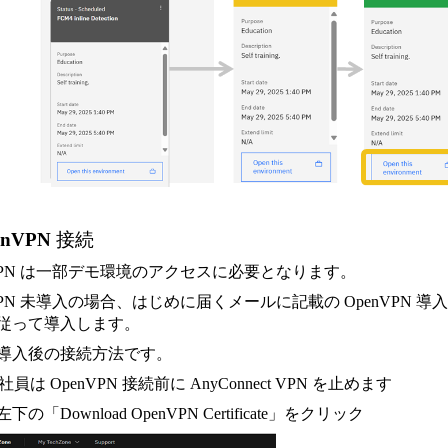
penVPN 接続
nVPN は一部デモ環境のアクセスに必要となります。
VPN 未導入の場合、はじめに届くメールに記載の OpenVPN 導
従って導入します。
導入後の接続方法です。
M 社員は OpenVPN 接続前に AnyConnect VPN を止めます
左下の「Download OpenVPN Certificate」をクリック