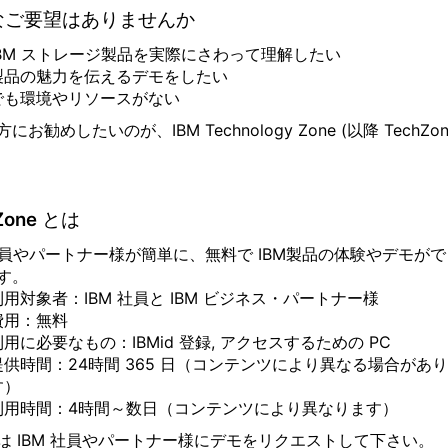
なご要望はありませんか
IBM ストレージ製品を実際にさわって理解したい
製品の魅力を伝えるデモをしたい
でも環境やリソースがない
にお勧めしたいのが、IBM Technology Zone (以降 TechZon
Zone とは
 社員やパートナー様が
簡単に、無料
で IBM製品の体験やデモがで
す。
利用対象者：IBM 社員と IBM ビジネス・パートナー様
費用：無料
利用に必要なもの：IBMid 登録, アクセスするための PC
提供時間：24時間 365 日（コンテンツにより異なる場合があ
す）
利用時間：4時間～数日（コンテンツにより異なります）
は IBM 社員やパートナー様にデモをリクエストして下さい。