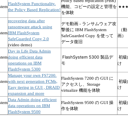
Policy based replication (PBR)
FlashSystem Functionality.
stem
機能、
コピーの設定と管理を
★★
the Policy Based Replication!
を体験
recovering data after
デモ動画 - ランサムウェア攻
ransomware attack using
撃後に
IBM FlashSystem
（動
stem
IBM FlashSystem
SafeGuarded Copy を使って
画）
SafeGuarded Copy 2.0
データ復旧
(video demo)
Day in Life Data Admin
FlashSystem 5300 製品デ
stem
doing efficient data
初級
モ
operations on IBM
け
FlashSystem 5300
Manage your own FS7200.
FlashSystem 7200 の GUI に
stem
with next generation FCMs,
初級
アクセスし、Storage
Easy tiering in GUI , DRAID
け
virtualize 機能を体験
expansion and more
Data Admin doing efficient
stem
FlashSystem 9500 の GUI 操
初級
data operations on IBM
作を体験
け
FlashSystem 9500