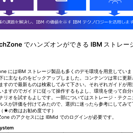
TechZone でハンズオンができる IBM ストレー
hZone にはIBM ストレージ製品も多くのデモ環境を用意していま
下に主なものをピックアップしました。コンテンツは常に更新
ますので最新ものは検索してみて下さい。
それぞれガイドが用
いますのでガイドに従って操作するもよし、環境を使って自分
ナリオを試すもよしです。
一部についてはストレージ・テクニ
ルスが評価を付けてみたので、選択に迷ったら参考にしてみて
（★の数はお勧め度です）
hZone のアクセス
には IBMid でのログインが必要です。
System