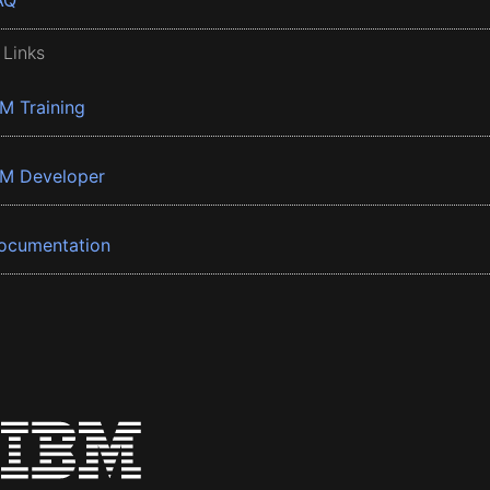
AQ
 Links
BM Training
BM Developer
ocumentation