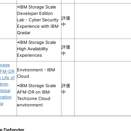
•IBM Storage Scale
Developer Edition
評価
Lab - Cyber Security
中
Experience with IBM
Qradar
•IBM Storage Scale
評価
High Availability
中
Experiences
orage
Environment - IBM
AFM-DR
Cloud
 Life of
dmin
•IBM Storage Scale
評価
lobal
AFM-DR on IBM
中
ration
Techzone Cloud
ta
environment
g
ge Defender