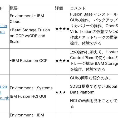
ル
概要
評価
コメント
Fusion Base インストー
Environment - IBM
GUIの操作、 バックアップ
Cloud
sion
リカバリーの操作、OpenSh
★★★★
•Beta: Storage Fusion
ion
Virturlizationの仮想マシン
on OCP w/ODF and
作成とネットワークの構築
Scale
操作、体験できる
上の操作に加えて、Hoste
Control Planeで使うetcd
•IBM Fusion on OCP
★★★★
トレージ構築 (LVM Storag
を操作、体験できる
GUIの簡単な紹介のみ。
sion
SDSは提案できないGlobal
Environment - Systems
I
Data Platform
★★★
IBM Fusion HCI GUI
rough
HCI の画面を見ることがで
る
Environment - IBM