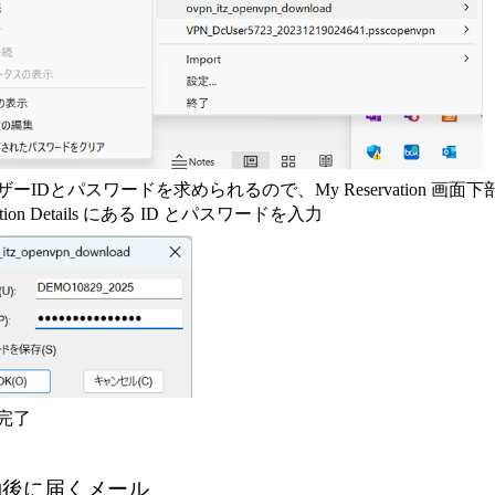
ーザーIDとパスワードを求められるので、My Reservation 画面下
vation Details にある ID とパスワードを入力
続完了
予約後に届くメール