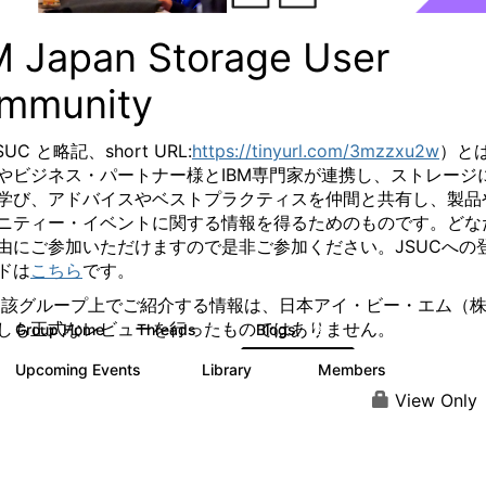
M Japan Storage User
mmunity
SUC と略記、
short URL:
https://tinyurl.com/3mzzxu2w
）と
やビジネス・パートナー様とIBM専門家が連携し、ストレージ
学び、アドバイスやベストプラクティスを仲間と共有し、製品
ニティー・イベントに関する情報を得るためのものです。
どな
由にご参加いただけますので是非ご参加ください。
JSUCへの
ドは
こちら
です。
当該グループ上でご紹介する情報は、日本アイ・ビー・エム（
しも正式なレビューを行ったものではありません。
Group Home
Threads
Blogs
7
185
Upcoming Events
Library
Members
0
61
287
View Only