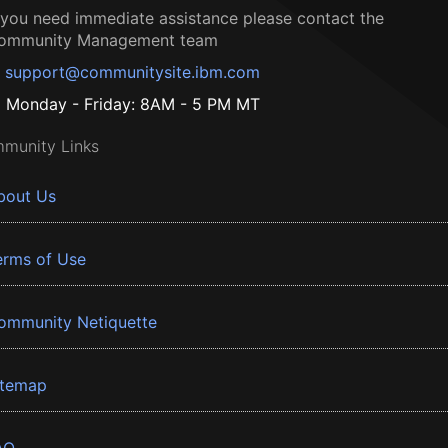
f you need immediate assistance please contact the
ommunity Management team
support@communitysite.ibm.com
Monday - Friday: 8AM - 5 PM MT
munity Links
bout Us
erms of Use
ommunity Netiquette
itemap