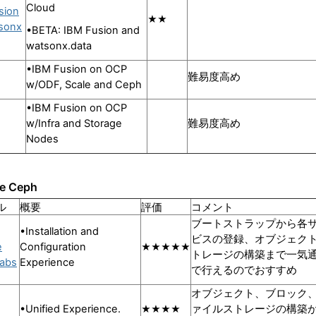
Cloud
sion
★★
tsonx
•BETA: IBM Fusion and
watsonx.data
•IBM Fusion on OCP
難易度高め
w/ODF, Scale and Ceph
•IBM Fusion on OCP
w/Infra and Storage
難易度高め
Nodes
ge Ceph
ル
概要
評価
コメント
ブートストラップから各
•Installation and
ビスの登録、オブジェク
e
Configuration
★★★★★
トレージの構築まで一気
abs
Experience
で行えるのでおすすめ
オブジェクト、ブロック
•Unified Experience.
ァイルストレージの構築
★★★★