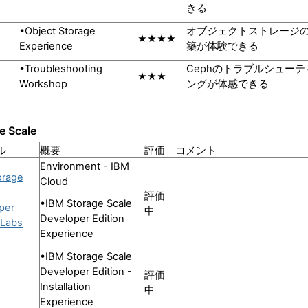
きる
•Object Storage
オブジェクトストレージ
★★★★
Experience
築が体験できる
•Troubleshooting
Cephのトラブルシューテ
★★★
Workshop
ングが体感できる
e Scale
ル
概要
評価
コメント
Environment - IBM
orage
Cloud
評価
•IBM Storage Scale
per
中
Developer Edition
 Labs
Experience
•IBM Storage Scale
Developer Edition -
評価
Installation
中
Experience