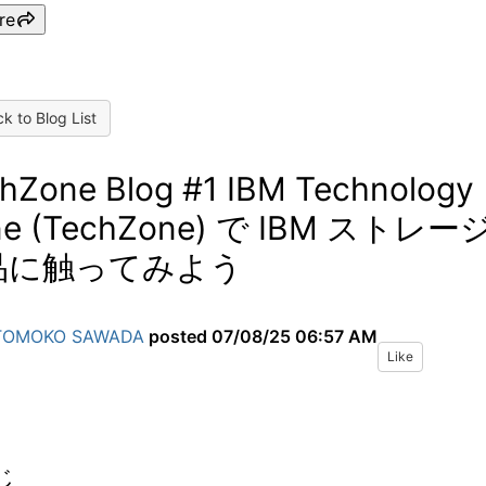
re
k to Blog List
hZone Blog #1 IBM Technology
ne (TechZone) で IBM ストレー
品に触ってみよう
TOMOKO SAWADA
posted
07/08/25 06:57 AM
Like
じ