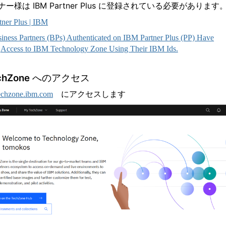
ー様は IBM Partner Plus に登録されている必要があります
tner Plus | IBM
iness Partners (BPs) Authenticated on IBM Partner Plus (PP) Have
Access to IBM Technology Zone Using Their IBM Ids.
chZone へのアクセス
/techzone.ibm.com
にアクセスします