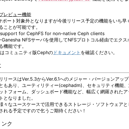
プレビュー機能
のサポート対象外となりますが今後リリース予定の機能をいち早
ることが可能です。
upport for CephFS for non-native Ceph clients
-Ganesha NFSサーバを使用してNFSプロトコル経由でエクス
る機能です。
コミュニティ版Cephの
ドキュメント
を確認ください。
に
リースはVer.5.3からVer.6.1へのメジャー・バージョンアッ
ともあり、ユーティリティー(cephadm)、セキュリティ機能、
ットフォーム、ダッシュボード機能など、幅広く網羅されたア
トとなりました。
様々なユースケースで活用できるストレージ・ソフトウェアと
される予定ですので乞うご期待ください！
リンク