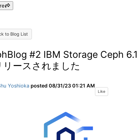
re
k to Blog List
hBlog #2 IBM Storage Ceph 6.1
リリースされました
Shu Yoshioka
posted
08/31/23 01:21 AM
Like