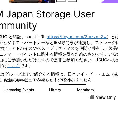
M Japan Storage User
mmunity
SUC と略記、
short URL:
https://tinyurl.com/3mzzxu2w
）と
やビジネス・パートナー様とIBM専門家が連携し、ストレージ
学び、アドバイスやベストプラクティスを仲間と共有し、製品
ニティー・イベントに関する情報を得るためのものです。
どな
由にご参加いただけますので是非ご参加ください。
JSUCへの
ドは
こちら
です。
当該グループ上でご紹介する情報は、日本アイ・ビー・エム（
しも正式なレビューを行ったものではありません。
Group Home
Threads
Blogs
7
185
Upcoming Events
Library
Members
0
61
287
View Only