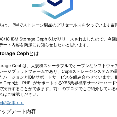
ちは、IBMでストレージ製品のプリセールスをやっています吉
。
/08/18 IBM Storage Ceph 6.1がリリースされましたので、今
デート内容を簡潔にお知らせしたいと思います。
Storage Cephとは
 Storage Cephは、大規模スケーラブルでオープンなソフトウェ
レージプラットフォームであり、Cephストレージシステムの
たバージョンとIBMサポートサービスを組み合わせています。I
age Cephは、RHELがサポートするX86業界標準サーバーハード
で実行することができます。前回のブログでもご紹介している
ればご確認ください。
回の記事＞＞
アップデート内容