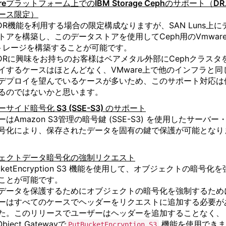
reプラットフォーム上でのIBM Storage Cephのサポート（D
ース限定）
roDR機能を利用する場合の限定構成なりますが、SAN Luns上に
トアを構築し、このデータストアを使用してCeph用のVmwar
トレージを構築することが可能です。
roDRに興味をお持ちのお客様はベアメタル外部にCephクラスタ
イするケースはほとんどなく、VMware上で他のインフラと同
デプロイを望んでいるケースが多いため、このサポート対応は
るのではないかと思います。
サイド暗号化 S3 (SSE-S3) のサポート
はAmazon S3管理の暗号鍵 (SSE-S3) を使用したサーバー
号化により、保存されたデータを固有の鍵で保護が可能となり
ェクトデータ暗号化の強制リクエスト
ucketEncryption S3 機能を使用して、オブジェクトの暗号化を
ことが可能です。
データを保護するためにオブジェクトの暗号化を強制するため
ーはすべてのケースでヘッダーをリクエストに追加する必要が
た。このリリースでユーザーはヘッダーを追加することなく、
Object Gatewayで
機能を使用できま
PutBucketEncryption S3