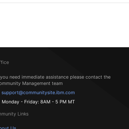
ffice
f you need immediate assistance please contact the
ommunity Management team
support@communitysite.ibm.com
Monday - Friday: 8AM - 5 PM MT
munity Links
bout Us