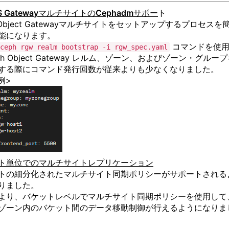
S GatewayマルチサイトのCephadmサポー
ト
 Object Gatewayマルチサイトをセットアップするプロセスを
能になります。
コマンドを使
ceph rgw realm bootstrap -i rgw_spec.yaml
ph Object Gateway レルム、ゾーン、およびゾーン・グルー
する際にコマンド発行回数が従来よりも少なくなりました。
l例>
ト単位でのマルチサイトレプリケーション
トの細分化されたマルチサイト同期ポリシーがサポートされる
りました。
より、バケットレベルでマルチサイト同期ポリシーを使用して
ゾーン内のバケット間のデータ移動制御が行えるようになりま