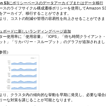
zon S3にポリシーベースのデータアーカイブまたはデータ移行
ースのライフサイクル構成遷移ポリシーを使用してAmazon S
をアーカイブ、移行することができます。
より、
コストの削減や管理の容易性を向上させることができま
ュボードに新しいランディングページ追加
ター使用率に「使用容量」「IOPS」「待ち時間クライアント
ット」「リカバリー・スループット」のグラフが追加されまし
参照）
より、クラスタ内の傾向的な挙動を早期に発見し、必要な場合
リーな対策を講じることが可能となります。