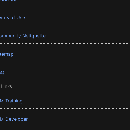
erms of Use
ommunity Netiquette
itemap
AQ
 Links
BM Training
BM Developer