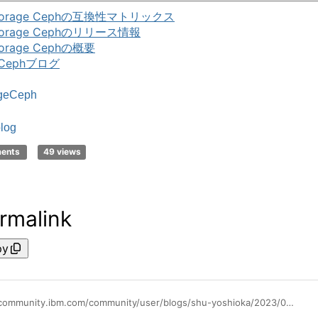
Storage Cephの互換性マトリックス
Storage Cephのリリース情報
torage Cephの概要
Cephブログ
geCeph
log
ments
49 views
rmalink
py
https://community.ibm.com/community/user/blogs/shu-yoshioka/2023/08/30/cephblog-2-ibm-storage-ceph