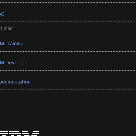
AQ
 Links
BM Training
BM Developer
ocumentation