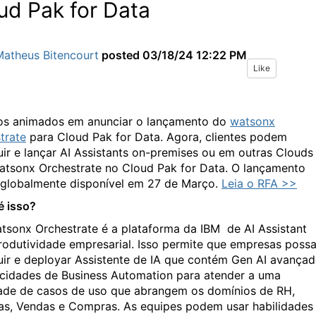
ud Pak for Data
Matheus Bitencourt
posted
03/18/24 12:22 PM
Like
s animados em anunciar o lançamento do
watsonx
trate
para Cloud Pak for Data. Agora, clientes podem
uir e lançar AI Assistants on-premises ou em outras Clouds
tsonx Orchestrate no Cloud Pak for Data. O lançamento
 globalmente disponível em 27 de Março.
Leia o RFA >>
é isso?
tsonx Orchestrate é a plataforma da IBM de AI Assistant
rodutividade empresarial. Isso permite que empresas poss
uir e deployar Assistente de IA que contém Gen AI avança
cidades de Business Automation
para atender a uma
ade de casos de uso que abrangem os domínios de RH,
as, Vendas e Compras. As equipes podem usar habilidades