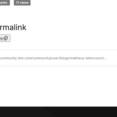
ments
11 views
rmalink
py
https://community.ibm.com/community/user/blogs/matheus-bitencourt/2024/03/18/watsonx-orchestrate-cp4d