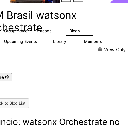
M Brasil watsonx
chestrate
Group Home
Threads
Blogs
10
12
Upcoming Events
Library
Members
0
10
167
View Only
re
k to Blog List
ncio: watsonx Orchestrate no