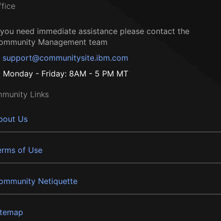
ffice
f you need immediate assistance please contact the
ommunity Management team
support@communitysite.ibm.com
Monday - Friday: 8AM - 5 PM MT
munity Links
bout Us
erms of Use
ommunity Netiquette
itemap