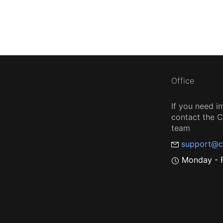
Office
If you need i
contact the
team
support@c
Monday - F