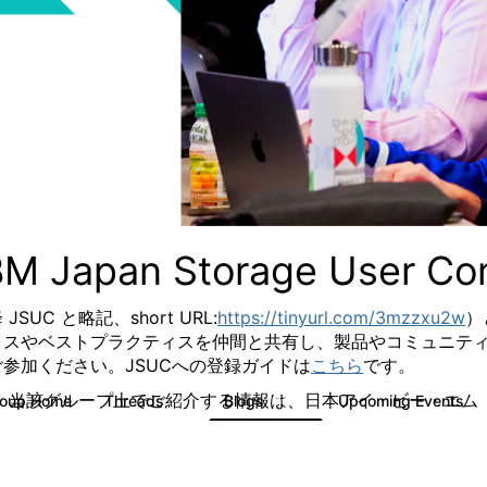
BM Japan Storage User C
 JSUC と略記、
short URL:
https://tinyurl.com/3mzzxu2w
）
イスやベストプラクティスを仲間と共有し、製品やコミュニテ
ご参加ください。
JSUCへの登録ガイドは
こちら
です。
：
当該グループ上でご紹介する情報は、日本アイ・ビー・エム
roup Home
Threads
Blogs
Upcoming Events
7
185
0