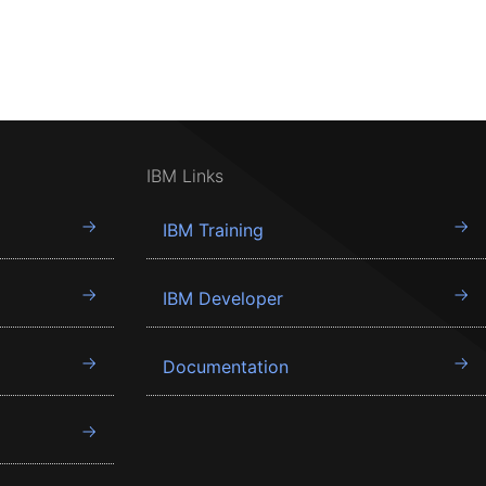
IBM Links
IBM Training
IBM Developer
Documentation