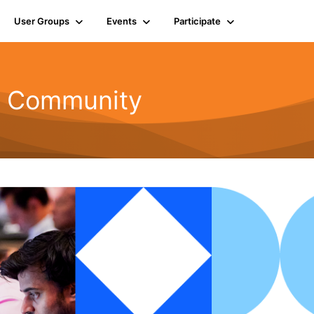
User Groups
Events
Participate
r Community