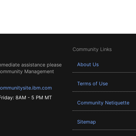
Community Links
About Us
mmediate assistance please
 Community Management
Terms of Use
ommunitysite.ibm.com
riday: 8AM - 5 PM MT
Community Netiquette
Sitemap