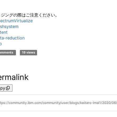
イジングの際はご注意ください。
ectrumVirtualize
ashsystem
tent
ta-reduction
p
comments
19 views
ermalink
py
ttps://community.ibm.com/community/user/blogs/keitaro-imai1/2020/06