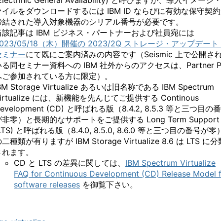
Electrinic General Availability) と呼びますが、導入イメージ
ァイルをダウンロードするには IBM ID ならびに有効な保守契
締結された導入対象機器のシリアル番号が必要です。
当該記事は IBM ビジネス・パートナーおよび社員宛には
2023/05/18（木）開催の 2023/2Q ストレージ・アップデート
セミナー
にて既にご案内済みの内容です（Seismic 上で公開さ
いる同セミナー資料への IBM 社外からのアクセスは、Partner Pl
へご参加されている方に限定）。
BM Storage Virtualize あるいは旧名称である IBM Spectrum
irtualize には、新機能を先んじてご提供する Continous
evelopment (CD) と呼ばれる版（8.4.2, 8.5.3 等と三つ目の
が
非
零）と長期的なサポートをご提供する Long Term Support
LTS) と呼ばれる版（8.4.0, 8.5.0, 8.6.0 等と三つ目の番号が零
二種類が有りますが IBM Storage Virtualize 8.6 は LTS に分
されます。
CD と LTS の差異に関しては、
IBM Spectrum Virtualize
FAQ for Continuous Development (CD) Release Model 
software releases
を御覧下さい。