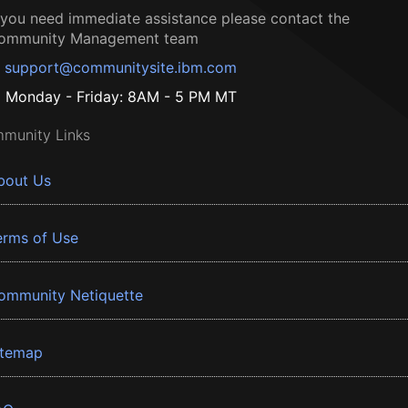
f you need immediate assistance please contact the
ommunity Management team
support@communitysite.ibm.com
Monday - Friday: 8AM - 5 PM MT
munity Links
bout Us
erms of Use
ommunity Netiquette
itemap