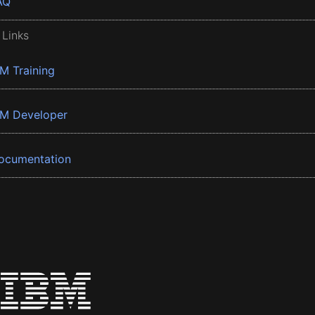
AQ
 Links
BM Training
BM Developer
ocumentation