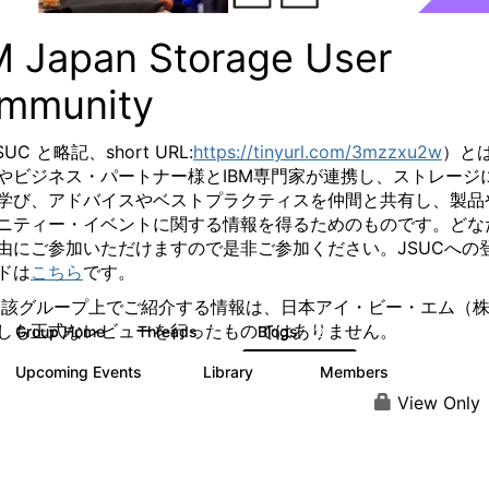
M Japan Storage User
mmunity
SUC と略記、
short URL:
https://tinyurl.com/3mzzxu2w
）と
やビジネス・パートナー様とIBM専門家が連携し、ストレージ
学び、アドバイスやベストプラクティスを仲間と共有し、製品
ニティー・イベントに関する情報を得るためのものです。
どな
由にご参加いただけますので是非ご参加ください。
JSUCへの
ドは
こちら
です。
当該グループ上でご紹介する情報は、日本アイ・ビー・エム（
しも正式なレビューを行ったものではありません。
Group Home
Threads
Blogs
7
185
Upcoming Events
Library
Members
0
61
287
View Only