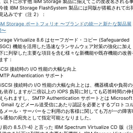
。以下に示す他 IBM Storage 製品に揃えてこの度改名される
後 IBM Storage FlashSystem 製品には同版が搭載されて出
見込みです（注 2）：
IBM Storage ポートフォリオ 〜ブランドの統一と新たな製品展
開〜
torage Virtualize 8.6 はセーフガード・コピー (Safeguarded
y; SGC) 機能を活用した迅速なランサムウェア対策の強化に加え
下に列挙した主要な項目を含む様々な新機能や既存機能の改善
ます：
SCSI 接続時の I/O 性能の大幅な向上
MTP Authentication サポート
 iSCSI 接続時の I/O 性能の大幅な向上とは、機器構成や負荷
も依存しますが二倍以上の IOPS 負荷に対しても応答時間の伸
られますし、SMTP Authentication サポートとは Microsoft
 や Gmail などメール送受信にあたり認証を必要とするプロトコ
るメール・サーバーをご利用のお客様に関しても万が一の障害
ル通知の宛先として指定可能となりました。
り前の 8.5.{1-4} と言った IBM Spectrum Virtualize CD 版（