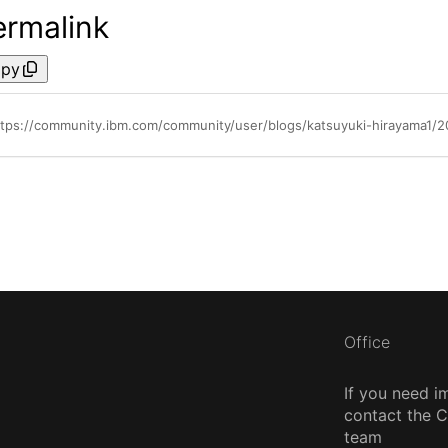
ermalink
py
ttps://community.ibm.com/community/user/blogs/katsuyuki-hirayama1/
Office
If you need i
contact the
team