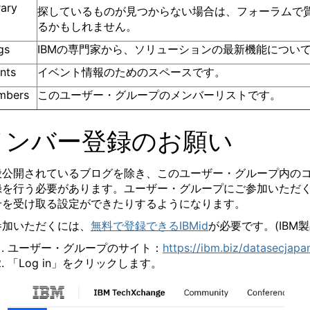
rary
探しているものが見つからない場合は、フォーラムで
るかもしれません。
gs
IBM
の専門家から、ソリューションの最新機能につい
nts
イベント情報のためのスペースです。
mbers
このユーザー・グループのメンバーリストです。
メンバー
登録のお願い
般公開されているブログを除き、このユーザー・グループ内の
録を行う必要があります。ユーザー・グループにご参加いただ
せを受け取る設定ができたりするようになります。
参加いただくには、
無料で登録できる
IBMid
が必要です。
(IBM
製
ユーザー・グループのサイト：
https://ibm.biz/datasecjapa
「
Log in
」をクリックします。