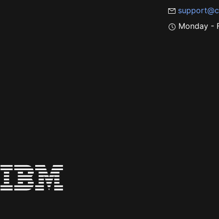
support@c
Monday - F