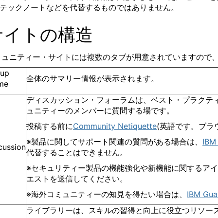
BMテックノートなどを代替するものではありません。
サイトの構造
ミュニティー・サイトには複数のタブが用意されていますので
oup
全体のサマリー情報が表示されます。
me
ディスカッション・フォーラムは、ベスト・プラクテ
ュニティーのメンバーに質問する場です。
投稿する前に
Community Netiquette
(
英語です。ブラ
※製品に関してサポート関連の質問がある場合は、
IBM
cussion
代替することはできません。
※セキュリティー製品の機能強化や新機能に関するア
エストを送信してください。
※海外コミュニティーの知見を得たい場合は、
IBM Gua
ライブラリーは、スキルの習得と向上に役立つリソー