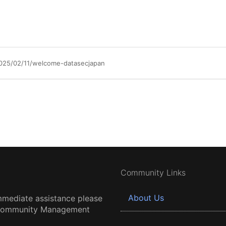
2025/02/11/welcome-datasecjapan
Community Links
About Us
mmediate assistance please
 Community Management