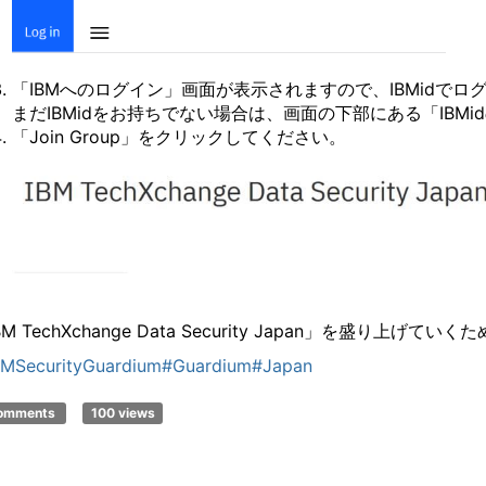
「
IBM
へのログイン」画面が表示されますので、
IBMid
でロ
まだ
IBMid
をお持ちでない場合は、画面の下部にある「
IBMid
「
Join Group
」をクリックしてください。
BM TechXchange Data Security Japan
」を盛り上げていくた
BMSecurityGuardium
#Guardium
#Japan
comments
100 views