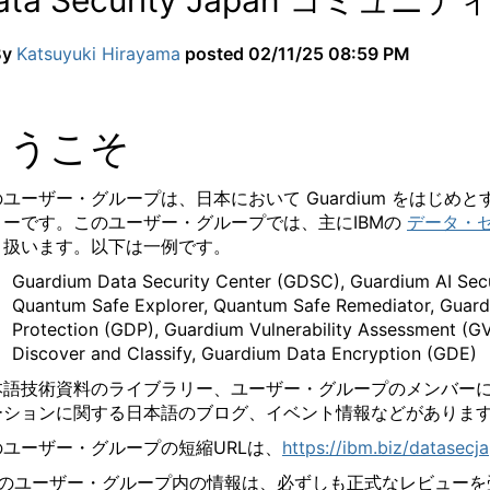
ata Security Japan コミ
By
Katsuyuki Hirayama
posted
02/11/25 08:59 PM
ようこそ
ユーザー・グループは、日本において Guardium をはじめ
ィーです。
このユーザー・グループでは、主に
IBM
の
データ・
り扱います。以下は一例です。
Guardium Data Security Center (GDSC), Guardium AI Se
Quantum Safe Explorer, Quantum Safe Remediator, Guar
Protection (GDP), Guardium Vulnerability Assessment (
Discover and Classify, Guardium Data Encryption (GDE)
本語技術資料のライブラリー、ユーザー・グループのメンバー
ーションに関する日本語のブログ、イベント情報などがありま
のユーザー・グループの短縮
URLは、
https://ibm.biz/datasecj
このユーザー・グループ内の情報は、必ずしも正式なレビューを