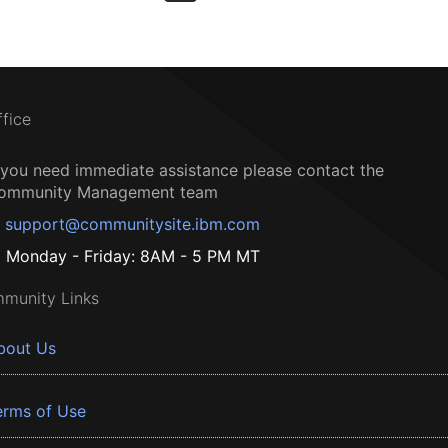
ffice
f you need immediate assistance please contact the
ommunity Management team
support@communitysite.ibm.com
Monday - Friday: 8AM - 5 PM MT
munity Links
bout Us
erms of Use