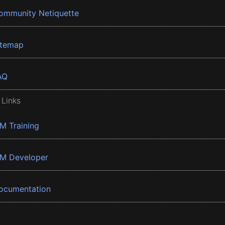
ommunity Netiquette
itemap
AQ
 Links
BM Training
BM Developer
ocumentation