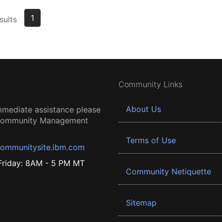
1
sults
Community Links
About Us
mmediate assistance please
 Community Management
Terms of Use
ommunitysite.ibm.com
riday: 8AM - 5 PM MT
Community Netiquette
Sitemap