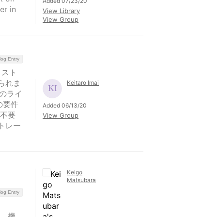
Added 07/23/20
er in
View Library
View Group
log Entry
リスト
られま
Keitaro Imai
のライ
の要件
Added 06/13/20
は不要
View Group
トレー
Keigo
Matsubara
log Entry
 は、機