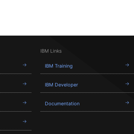
IBM Links
IBM Training
IBM Developer
Documentation