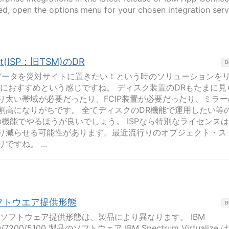
ed, open the options menu for your chosen integration serv
ect(ISP：旧TSM)のDR
B
たデータを災対サイトに置きたい！という時のソリューションを
順におすすめという感じですね。 ディスク装置のDRもたまに見
り太い帯域が必要だったり、FCIP装置が必要だったり、ミラー
割高になりがちです。 全てディスクのDR機能で運用したい等
の機能でやるほうが良いでしょう。 ISPなら特別なライセンス
り減らせる可能性があります。最近流行りのオブジェクト・ス
すね。 ...
m ソフトウエア提供形態
B
m 製品のソフトウェア提供形態は、製品により異なります。 IBM
100/7200/5100 製品のソフトウェア IBM Spectrum Virtualize