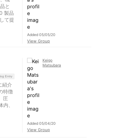
製品と
0 製品
として提
Added 05/05/20
View Group
Keigo
Matsubara
log Entry
単に紹介
の特徴
、圧
筐体内、
Added 05/04/20
View Group