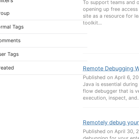
lters
To support teams and or
opening up free access 
roup
site as a resource for l
toolkit...
ormal Tags
omments
ser Tags
reated
Remote Debugging W
Published on April 6, 2
Java is essential durin
flow debugger that is ve
execution, inspect, and..
Remotely debug your 
Published on April 30,
debugging for your ente