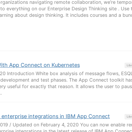
ganizations navigating remote collaboration, we’re tempor
to everything on our Enterprise Design Thinking site . Use t
earning about design thinking. It includes courses and a bun
ith App Connect on Kubernetes
Libr
020 Introduction White box analysis of message flows, ESQ
g development and test phases. The App Connect toolkit ha
ry useful for exactly that reason. It allows the user to pau
.
enterprise integrations in IBM App Connect
Libr
 2019 / Updated on February 4, 2020 You can now enable r
rprise integrations in the latest release of IBM App Connec