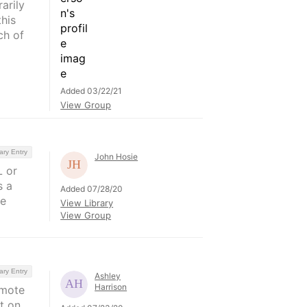
arily
his
ch of
Added 03/22/21
View Group
ary Entry
John Hosie
L or
s a
Added 07/28/20
se
View Library
View Group
ary Entry
Ashley
Harrison
emote
t on