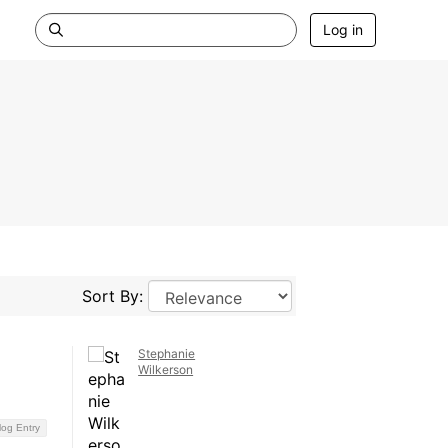
Log in
Sort By:
Stephanie
Wilkerson
log Entry