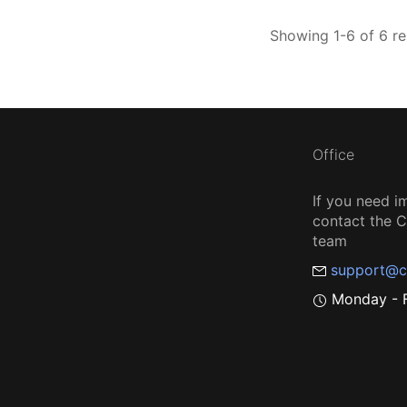
Showing 1-6 of 6 re
Office
If you need i
contact the
team
support@c
Monday - F