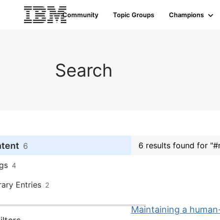
Community
Topic Groups
Champions
Search
ntent
6 results found for "
6
gs
4
rary Entries
2
Maintaining a human-