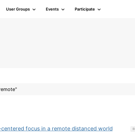
User Groups
Events
Participate
#remote"
centered focus in a remote distanced world
B