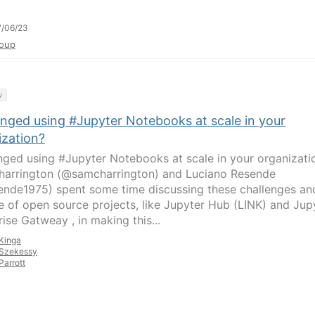
7/06/23
oup
y
enged using #Jupyter Notebooks at scale in your
ization?
nged using #Jupyter Notebooks at scale in your organizati
arrington (@samcharrington) and Luciano Resende
ende1975) spent some time discussing these challenges an
le of open source projects, like Jupyter Hub (LINK) and Jup
ise Gatweay , in making this...
Kinga
Szekessy
Parrott