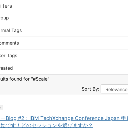
lters
roup
ormal Tags
omments
ser Tags
reated
sults found for "#Scale"
Sort By:
y
Blog #2：IBM TechXchange Conference Japan 
開始です！どのセッションを選びますか？