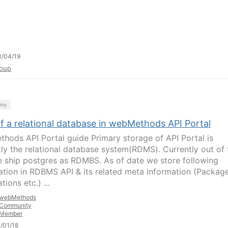
3/04/19
oup
try
f a relational database in webMethods API Portal
hods API Portal guide Primary storage of API Portal is
tly the relational database system(RDMS). Currently out of 
 ship postgres as RDMBS. As of date we store following
ation in RDBMS API & its related meta information (Package
tions etc.) ...
webMethods
Community
Member
/01/18