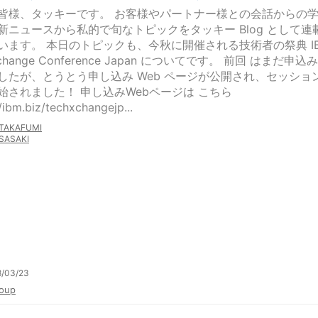
皆様、タッキーです。 お客様やパートナー様との会話からの
新ニュースから私的で旬なトピックをタッキー Blog として連
います。 本日のトピックも、今秋に開催される技術者の祭典 I
Xchange Conference Japan についてです。 前回 はまだ申込
したが、とうとう申し込み Web ページが公開され、セッショ
始されました！ 申し込みWebページは こちら
//ibm.biz/techxchangejp...
TAKAFUMI
SASAKI
8/03/23
oup