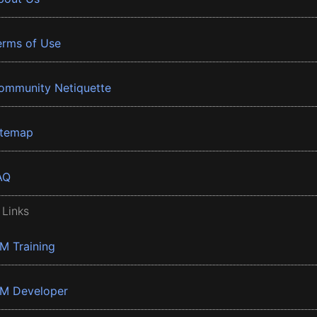
erms of Use
ommunity Netiquette
itemap
AQ
 Links
BM Training
BM Developer