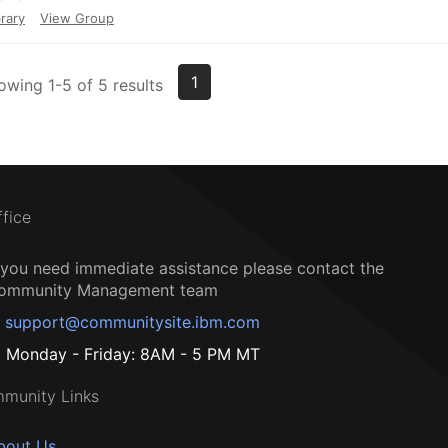
rary
View Group
1
owing 1-5 of 5 results
ffice
f you need immediate assistance please contact the
ommunity Management team
support@communitysite.ibm.com
Monday - Friday: 8AM - 5 PM MT
munity Links
bout Us