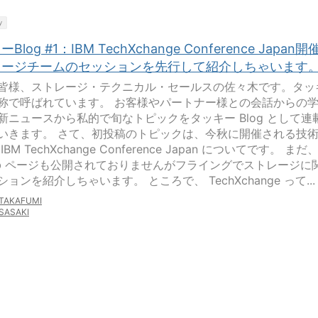
y
Blog #1：IBM TechXchange Conference Japan開
レージチームのセッションを先行して紹介しちゃいます
皆様、ストレージ・テクニカル・セールスの佐々木です。タッ
称で呼ばれています。 お客様やパートナー様との会話からの
新ニュースから私的で旬なトピックをタッキー Blog として連
いきます。 さて、初投稿のトピックは、今秋に開催される技
IBM TechXchange Conference Japan についてです。 まだ
eb ページも公開されておりませんがフライングでストレージに
ョンを紹介しちゃいます。 ところで、 TechXchange って...
TAKAFUMI
SASAKI