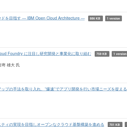
― IBM Open Cloud Architecture ―
886 KB
1 version
oud Foundry に注目し研究開発と事業化に取り組む
759 KB
1 version
嵜 雄大 氏
ップの手法を取り入れ、”爆速”でアプリ開発を行い市場ニーズを捉える
ニティの実現を目指しオープンなクラウド基盤構築を進める
701 KB