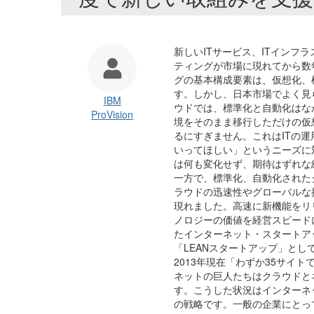
新しいITサービス、ITインフ
ティングが市場に現れてから数
グの基本構成要素は、仮想化、
す。しかし、日本市場でよく見
IBM
ウドでは、標準化と自動化はな
ProVision
境をそのまま移行しただけの仮
るにすぎません。これはITの
いってほしい」というニーズに
は何も変化せず、期待はずれな
一方で、標準化、自動化された
ラウドの迅速性やグローバルな
現れました。高速に新機能をリ
ノロジーの価値を経営スピード
たインターネット・スタートアッ
「LEANスタートアップ」と
2013年現在「わずか35サイ
ネットの巨人たちはクラウドと
す。こうした状況はインターネ
の戦略です。一般の企業にとっ