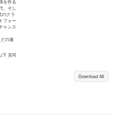
境を作る
代、そし
代のクラ
トフォー
チャンス
いほどの速
 山下 克司
Download All