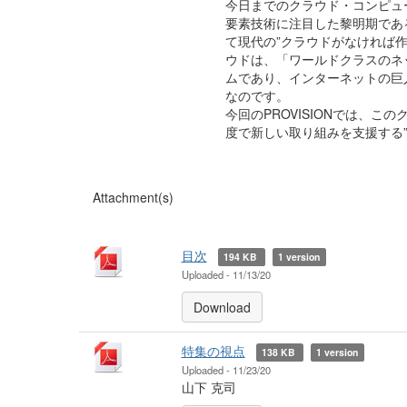
今日までのクラウド・コンピュ
要素技術に注目した黎明期であ
て現代の”クラウドがなければ
ウドは、「ワールドクラスのネ
ムであり、インターネットの巨
なのです。
今回のPROVISIONでは、このクラ
度で新しい取り組みを支援する
Attachment(s)
目次
194 KB
1 version
Uploaded - 11/13/20
Download
特集の視点
138 KB
1 version
Uploaded - 11/23/20
山下 克司