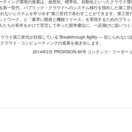
ーティング環境の進展は、仮想化、標準化、自動化といったクラウド環
る第一世代、パブリック・クラウドへのシステム移行を指向した第二世
作れないシステムを作り出す”第三世代で表わすことができます。第三世
ットワーク」と「素早い開発と機能リリース」を実現するためのプラッ
人たちが長年をかけて苦労して作った競争優位に、一足飛びに追いつく
ウド第三世代が目指している”Breakthrough Agility ― 信じられな
”クラウド・コンピューティングの進展を描き出します。
2014年2月 PROVISION 80号 コンテンツ・リーダー