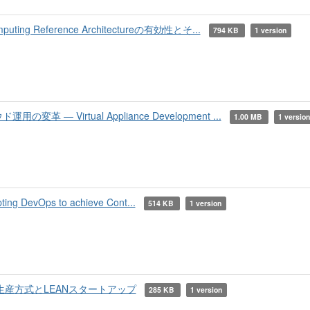
g Reference Architectureの有効性とそ...
794 KB
1 version
 Virtual Appliance Development ...
1.00 MB
1 versio
g DevOps to achieve Cont...
514 KB
1 version
タ生産方式とLEANスタートアップ
285 KB
1 version