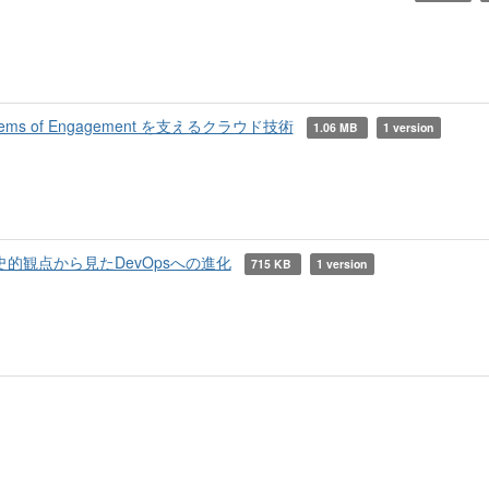
s of Engagement を支えるクラウド技術
1.06 MB
1 version
史的観点から見たDevOpsへの進化
715 KB
1 version