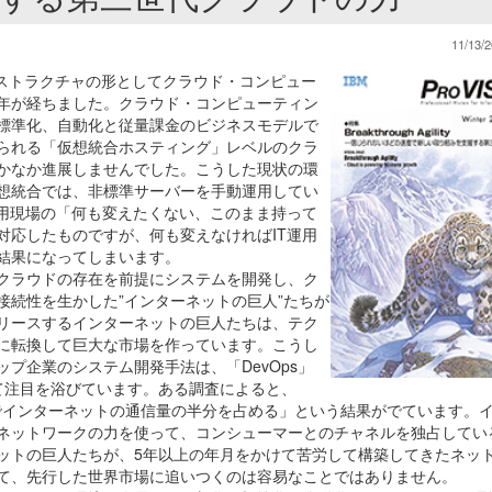
11/13/2
ラストラクチャの形としてクラウド・コンピュー
年が経ちました。クラウド・コンピューティン
標準化、自動化と従量課金のビジネスモデルで
られる「仮想統合ホスティング」レベルのクラ
かなか進展しませんでした。こうした現状の環
想統合では、非標準サーバーを手動運用してい
運用現場の「何も変えたくない、このまま持って
対応したものですが、何も変えなければIT運用
結果になってしまいます。
クラウドの存在を前提にシステムを開発し、ク
接続性を生かした”インターネットの巨人”たちが
リースするインターネットの巨人たちは、テク
に転換して巨大な市場を作っています。こうし
プ企業のシステム開発手法は、「DevOps」
して注目を浴びています。ある調査によると、
トでインターネットの通信量の半分を占める」という結果がでています。
ネットワークの力を使って、コンシューマーとのチャネルを独占してい
ットの巨人たちが、5年以上の年月をかけて苦労して構築してきたネッ
て、先行した世界市場に追いつくのは容易なことではありません。