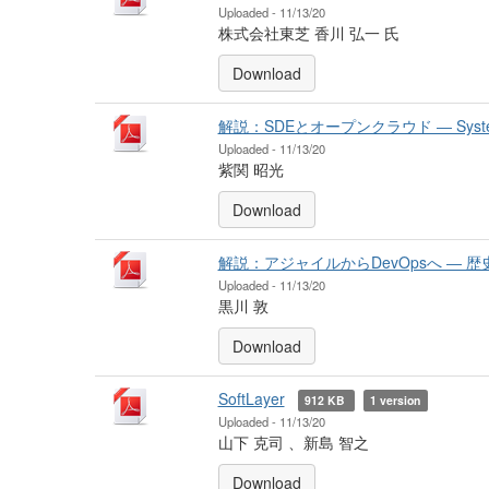
Uploaded - 11/13/20
株式会社東芝 香川 弘一 氏
Download
解説：SDEとオープンクラウド ― System
Uploaded - 11/13/20
紫関 昭光
Download
解説：アジャイルからDevOpsへ ― 歴
Uploaded - 11/13/20
黒川 敦
Download
SoftLayer
912 KB
1 version
Uploaded - 11/13/20
山下 克司 、新島 智之
Download