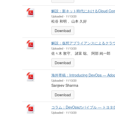
解説：新ネット時代におけるCloud Computin
Uploaded - 11/13/20
松谷 和明 、山本 久好
Download
解説：仮想アプライアンスによるクラウド運用の変革 ―
Uploaded - 11/13/20
佐々木 敦守、 諸富 聡、 阿部 純一郎
Download
海外寄稿：Introducing DevOps ― Adoptin
Uploaded - 11/13/20
Sanjeev Sharma
Download
コラム：DevOpsのバイブル ― トヨ
Uploaded - 11/13/20