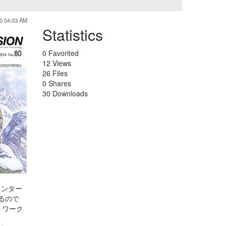
0 04:03 AM
Statistics
0 Favorited
12 Views
26 Files
0 Shares
30 Downloads
インター
るので
トワーク