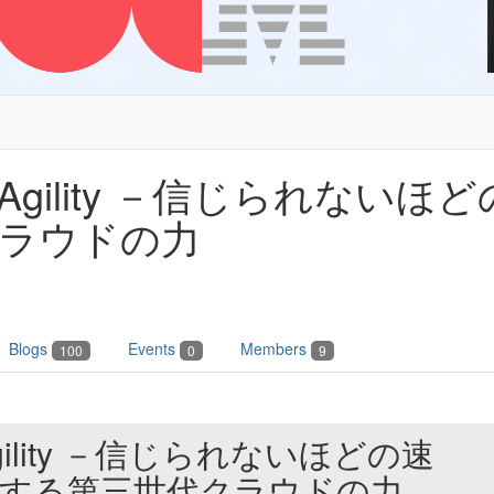
hrough Agility －信じら
ラウドの力
Blogs
Events
Members
100
0
9
ugh Agility －信じられないほどの速
援する第三世代クラウドの力