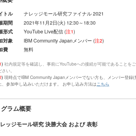
イトル
ナレッジモール研究ファイナル 2021
催期間
2021年11月2日(火) 12:30～18:30
催形式
YouTube Live配信 (
注1
)
加対象
IBM Community Japanメンバー (
注2
)
加費
無料
1
)
社内規定等を確認し、事前にYouTubeへの接続が可能であることを
ださい。
2
)
現時点でIBM Community Japanメンバーでない方も、メンバー登録(
上、参加申し込みいただけます。 お申し込み方法は
こちら
ログラム概要
レッジモール研究 決勝大会 および 表彰