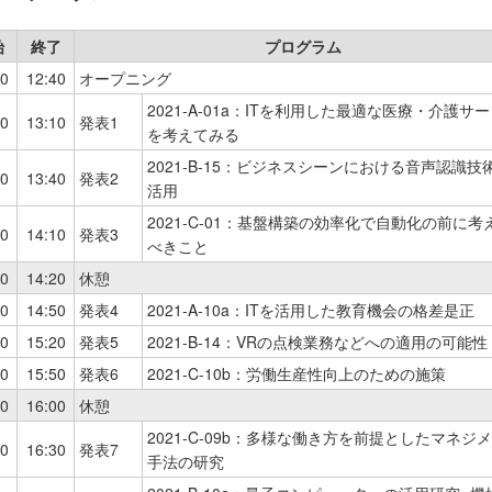
始
終了
プログラム
30
12:40
オープニング
2021-A-01a：ITを利⽤した最適な医療・介護サ
40
13:10
発表1
を考えてみる
2021-B-15：ビジネスシーンにおける⾳声認識技
10
13:40
発表2
活⽤
2021-C-01：基盤構築の効率化で⾃動化の前に考
40
14:10
発表3
べきこと
10
14:20
休憩
20
14:50
発表4
2021-A-10a：ITを活⽤した教育機会の格差是正
50
15:20
発表5
2021-B-14：VRの点検業務などへの適⽤の可能性
20
15:50
発表6
2021-C-10b：労働⽣産性向上のための施策
50
16:00
休憩
2021-C-09b：多様な働き⽅を前提としたマネジ
00
16:30
発表7
⼿法の研究