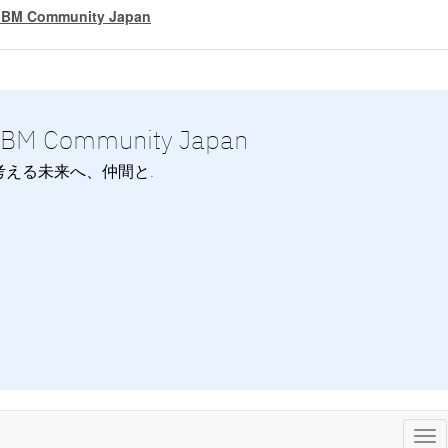
IBM Community Japan
IBM Community Japan
考える未来へ、仲間と.
Tog