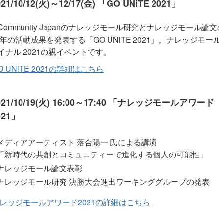
021/10/12(火)～12/17(金) 「GO UNiTE 2021」
M Community Japanのナレッジモール研究とナレッジモール論文
21年の活動成果を発表する「GO UNiTE 2021」。ナレッジモー
イナル 2021の親イベントです。
O UNiTE 2021の詳細はこちら
021/10/19(火) 16:00～17:40 「ナレッジモールアワード
021」
メディアアーティスト 落合陽一 氏による講演
「新時代の共創とコミュニティーで進化する個人の可能性」
ナレッジモール論文表彰
ナレッジモール研究 決勝大会進出ワーキンググループの発表
レッジモールアワード2021の詳細はこちら