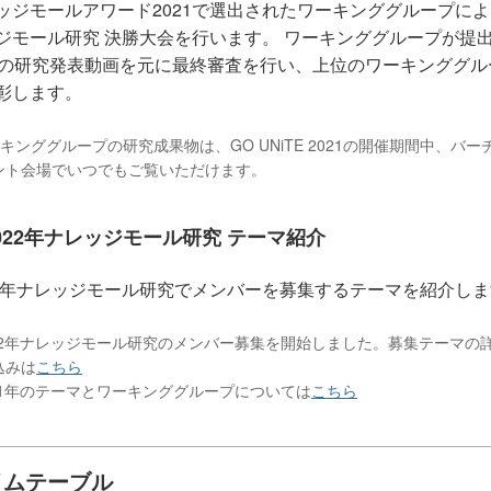
ッジモールアワード2021で選出されたワーキンググループに
ジモール研究 決勝大会を行います。 ワーキンググループが提
分の研究発表動画を元に最終審査を行い、上位のワーキンググル
彰します。
ーキンググループの研究成果物は、GO UNiTE 2021の開催期間中、バー
ント会場でいつでもご覧いただけます。
022年ナレッジモール研究 テーマ紹介
22年ナレッジモール研究でメンバーを募集するテーマを紹介し
2022年ナレッジモール研究のメンバー募集を開始しました。募集テーマの
込みは
こちら
2021年のテーマとワーキンググループについては
こちら
イムテーブル