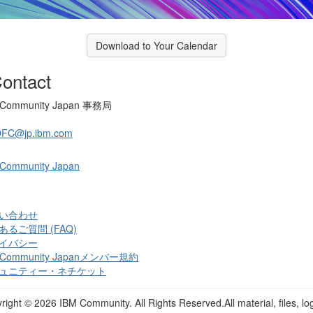
Download to Your Calendar
ontact
 Community Japan 事務局
OFC@jp.ibm.com
 Community Japan
い合わせ
あるご質問 (FAQ)
イバシー
 Community Japanメンバー規約
ュニティー・ネチケット
right ©
2026 IBM Community. All Rights Reserved.All material, files, lo