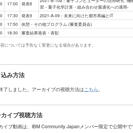
2021-B-10a：量⼦コンピューターの活⽤研究 -機
30
17:00
発表8
習・量⼦化学計算・組み合わせ最適化への適⽤-
00
17:30
発表9
2021-A-09：未来に向けた都市再編とIT
30
17:50
休憩・その他プログラム (審査委員会)
50
18:30
審査結果発表・表彰
 内容については予告なく変更になる場合があります。
申込み方法
終了しました。アーカイブの視聴方法は
こちら
。
ーカイブ視聴方法
カイブ動画は、IBM Community Japanメンバー限定で公開中