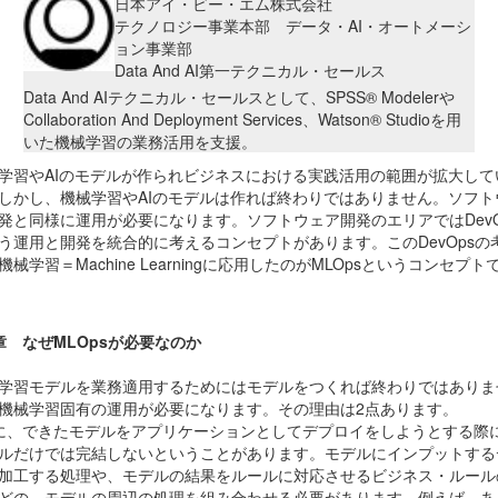
日本アイ・ビー・エム株式会社
テクノロジー事業本部 データ・
AI
・オートメーシ
ョン事業部
Data And AI第一テクニカル・セールス
Data And AIテクニカル・セールスとして、
SPSS® Modeler
や
Collaboration And Deployment Services
、
Watson® Studio
を用
いた機械学習の業務活用を支援。
学習や
AI
のモデルが作られビジネスにおける実践活用の範囲が拡大して
しかし、機械学習や
AI
のモデルは作れば終わりではありません。ソフト
発と同様に運用が必要になります。ソフトウェア開発のエリアでは
Dev
う運用と開発を統合的に考えるコンセプトがあります。この
DevOps
の
機械学習＝
Machine Learning
に応用したのが
MLOps
というコンセプト
章 なぜMLOpsが必要なのか
学習モデルを業務適用するためにはモデルをつくれば終わりではありま
機械学習固有の運用が必要になります。その理由は2点あります。
に、できたモデルをアプリケーションとしてデプロイをしようとする際
ルだけでは完結しないということがあります。モデルにインプットする
加工する処理や、モデルの結果をルールに対応させるビジネス・ルール
どの、モデルの周辺の処理を組み合わせる必要があります。例えば、あ