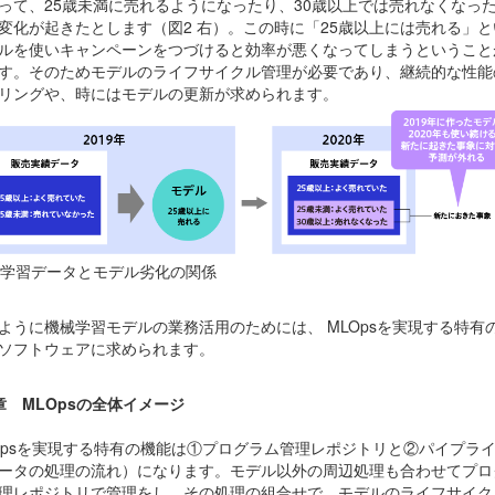
って、25歳未満に売れるようになったり、30歳以上では売れなくなっ
変化が起きたとします（図2 右）。この時に「25歳以上には売れる」と
ルを使いキャンペーンをつづけると効率が悪くなってしまうということ
す。そのためモデルのライフサイクル管理が必要であり、継続的な性能
リングや、時にはモデルの更新が求められます。
. 学習データとモデル劣化の関係
ように機械学習モデルの業務活用のためには、
MLOps
を実現する特有
ソフトウェアに求められます。
章 MLOpsの全体イメージ
Opsを実現する特有の機能は①プログラム管理レポジトリと②パイプラ
ータの処理の流れ）になります。モデル以外の周辺処理も合わせてプロ
理レポジトリで管理をし、その処理の組合せで、モデルのライフサイク