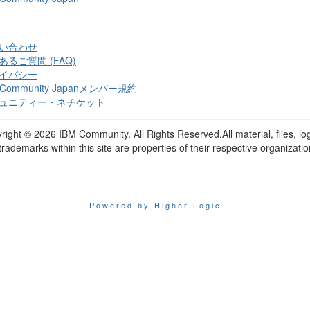
い合わせ
あるご質問 (FAQ)
イバシー
 Community Japanメンバー規約
ュニティー・ネチケット
right ©
2026 IBM Community. All Rights Reserved.All material, files, lo
trademarks within this site are properties of their respective organizatio
Powered by Higher Logic