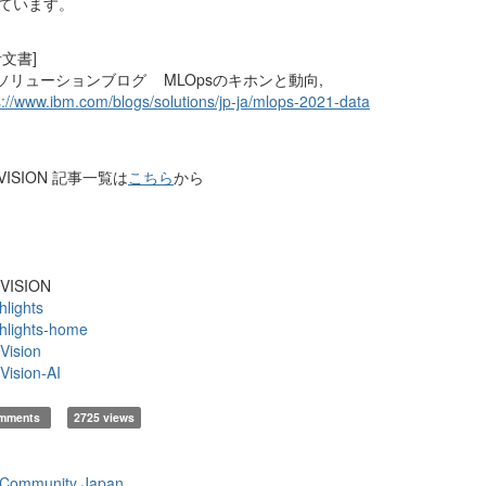
ています。
考文書]
Mソリューションブログ MLOpsのキホンと動向,
s://www.ibm.com/blogs/solutions/jp-ja/mlops-2021-data
oVISION 記事一覧は
こちら
から
oVISION
hlights
hlights-home
Vision
Vision-AI
omments
2725 views
 Community Japan