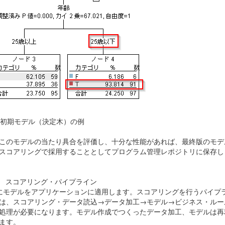
. 初期モデル（決定木）の例
このモデルの当たり具合を評価し、十分な性能があれば、最終版のモデ
スコアリングで採用することとしてプログラム管理レポジトリに保存し
2 スコアリング・パイプライン
にモデルをアプリケーションに適用します。スコアリングを行うパイプ
は、スコアリング・データ読込→データ加工→モデル→ビジネス・ルー
処理が必要になります。モデル作成でつくったデータ加工、モデルは再
ます。