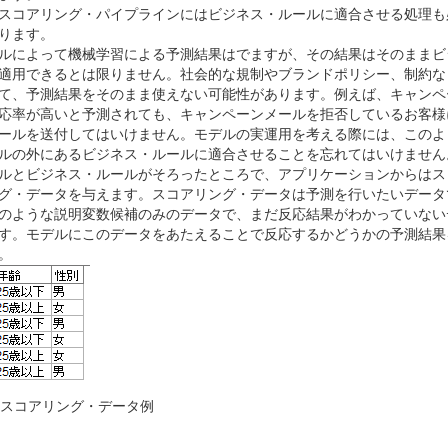
スコアリング・パイプラインにはビジネス・ルールに適合させる処理も
ります。
ルによって機械学習による予測結果はでますが、その結果はそのままビ
適用できるとは限りません。社会的な規制やブランドポリシー、制約な
て、予測結果をそのまま使えない可能性があります。例えば、キャンペ
応率が高いと予測されても、キャンペーンメールを拒否しているお客様
ールを送付してはいけません。モデルの実運用を考える際には、このよ
ルの外にあるビジネス・ルールに適合させることを忘れてはいけません
ルとビジネス・ルールがそろったところで、アプリケーションからはス
グ・データを与えます。スコアリング・データは予測を行いたいデータ
のような説明変数候補のみのデータで、まだ反応結果がわかっていない
す。モデルにこのデータをあたえることで反応するかどうかの予測結果
。
. スコアリング・データ例