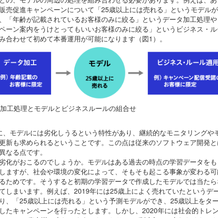
販売促進キャンペーンについて「
25
歳以上には売れる」というモデルが
、「年齢が記載されているお客様のみに絞る」というデータ加工処理や
ペーン案内をうけとってもいいお客様のみに絞る」というビジネス・ル
み合わせて初めて本番運用が可能になります（図
1
）。
. 加工処理とモデルとビジネスルールの組合せ
に、モデルには劣化しうるという特性があり、継続的なモニタリングや
更新も求められるということです。この点は従来のソフトウェア開発と
異なる点です。
劣化がおこるのでしょうか。モデルはある過去の時点の学習データをも
しますが、社会や環境の変化によって、そもそも起こる事象が変わる可
るためです。そうすると初期の学習データで作成したモデルでは当たら
てしまいます。例えば、2019年には25歳上によく売れていたというデ
り、「25歳以上には売れる」という予測モデルができ、25歳以上をタ
したキャンペーンを行ったとします。しかし、2020年には社会的トレ