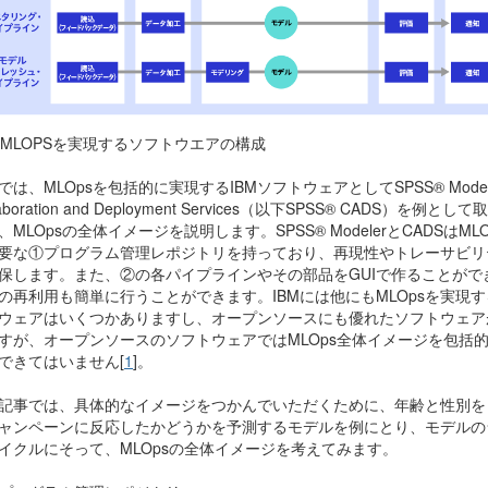
 MLOPS
を実現するソフトウエアの構成
では、
MLOps
を包括的に実現する
IBM
ソフトウェアとして
SPSS® Mode
aboration and Deployment Services
（以下
SPSS® CADS
）を例として取
、
MLOps
の全体イメージを説明します。
SPSS® Modeler
と
CADS
は
MLO
要な①プログラム管理レポジトリを持っており、再現性やトレーサビリ
保します。また、②の各パイプラインやその部品を
GUI
で作ることがで
の再利用も簡単に行うことができます。
IBM
には他にも
MLOps
を実現す
ウェアはいくつかありますし、オープンソースにも優れたソフトウェア
すが、オープンソースのソフトウェアでは
MLOps
全体イメージを包括
できてはいません[
1
]。
記事では、具体的なイメージをつかんでいただくために、年齢と性別を
ャンペーンに反応したかどうかを予測するモデルを例にとり、モデルの
イクルにそって、
MLOps
の全体イメージを考えてみます。