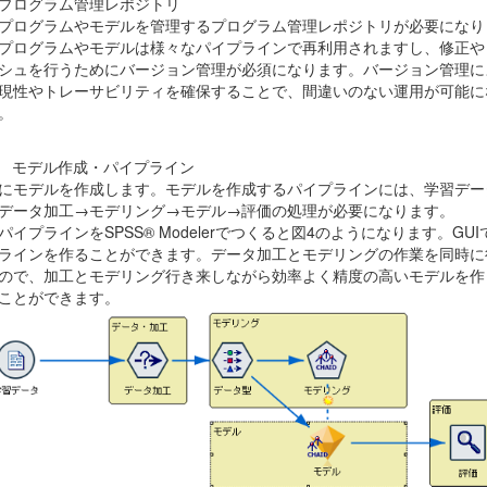
プログラム管理レポジトリ
プログラムやモデルを管理するプログラム管理レポジトリが必要になり
プログラムやモデルは様々なパイプラインで再利用されますし、修正や
シュを行うためにバージョン管理が必須になります。バージョン管理に
現性やトレーサビリティを確保することで、間違いのない運用が可能に
。
1 モデル作成・パイプライン
にモデルを作成します。モデルを作成するパイプラインには、学習デー
データ加工→モデリング→モデル→評価の処理が必要になります。
パイプラインを
SPSS® Modeler
でつくると図4のようになります。
GUI
ラインを作ることができます。データ加工とモデリングの作業を同時に
ので、加工とモデリング行き来しながら効率よく精度の高いモデルを作
ことができます。