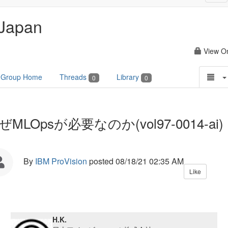
nav
Japan
View O
Group Home
Threads
Library
0
0
ぜMLOpsが必要なのか(vol97-0014-ai)
By
IBM ProVision
posted
08/18/21 02:35 AM
Like
H.K.