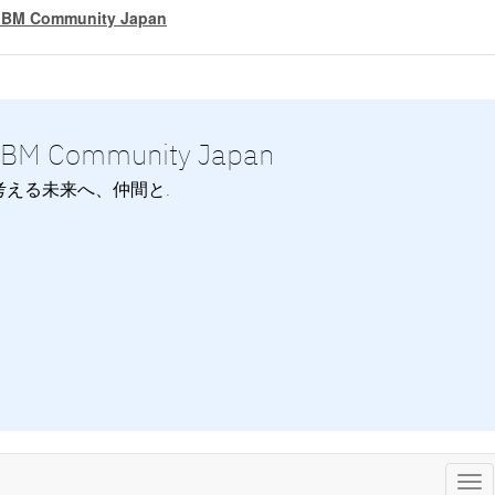
IBM Community Japan
IBM Community Japan
考える未来へ、仲間と.
Tog