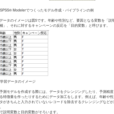
SPSS® Modeler
でつくったモデル作成・パイプラインの例
データのイメージは図
5
です。年齢や性別など、要因となる変数を「説
補」、それに対するキャンペーンの反応を「目的変数」と呼びます。
. 学習データのイメージ
予測モデルを作成する際には、データをクレンジングしたり、予測精度
る特徴量を作ったりするためにデータ加工をします。例えば、年齢や性
タがきちんと入力されていないレコードを除去するクレンジングなどが
。
で説明変数と目的変数がそろいます。