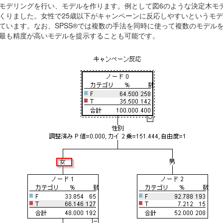
モデリングを行い、モデルを作ります。例として図6のような決定木モ
くりました。女性で25歳以下がキャンペーンに反応しやすいというモ
ています。なお、
SPSS®
では複数の手法を同時に使って複数のモデル
最も精度が高いモデルを提示することも可能です。