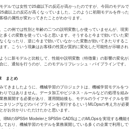
モデルでは女性で
25
歳以下の反応が高かったのですが、今回のモデルで
25
歳以上の反応が高くなっていました。このように初期モデルを作った
客様の属性が変わってきたことがわかります。
、この例では性別と年齢の二つの説明変数しか使っていませんが、現実
と多くの変数を使っていると思います。そうすると今まで効いていた変
なくなったり、逆に今まで効いていなかった変数が効いてきたりするこ
ます。こういう現象はお客様の性質が質的に変化した可能性が示唆され
ように新モデルと比較して、性能や説明変数（特徴量）の影響の変化が
合に、通知を行うのが、このモデルリフレッシュ・パイプラインです。
章 まとめ
みてきましたように、機械学習のプロジェクトは、機械学習モデルをつ
わりではありません。データ加工やビジネス・ルールなどの処理を組み
業務展開する必要があり、運用開始後も、モデルのライフサイクルを管
ニタリングなどのパイプラインを実行するという
MLOps
の考え方が必
とがお分かりいただけたかと思います。
、IBMのSPSS® ModelerとSPSS® CADSはこのMLOpsを実現する機能
しており、機械学習のモデルを業務展開している多くの企業で利用して