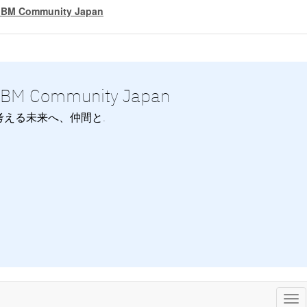
IBM Community Japan
IBM Community Japan
考える未来へ、仲間と.
Tog