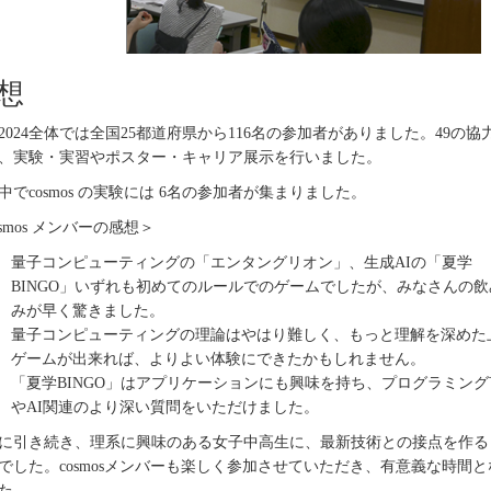
想
2024
全体では全国
25
都道府県から
116
名の参加者がありました。
49
の協
、実験・実習やポスター・キャリア展示を行いました。
中で
cosmos
の実験には
6
名の参加者が集まりました。
smos
メンバーの感想＞
量子コンピューティングの「エンタングリオン」、生成
AI
の「夏学
BINGO
」いずれも初めてのルールでのゲームでしたが、みなさんの飲
みが早く驚きました。
量子コンピューティングの理論はやはり難しく、もっと理解を深めた
ゲームが出来れば、よりよい体験にできたかもしれません。
「夏学
BINGO
」はアプリケーションにも興味を持ち、プログラミング
や
AI
関連のより深い質問をいただけました。
に引き続き、理系に興味のある女子中高生に、最新技術との接点を作る
でした。
cosmos
メンバーも楽しく参加させていただき、有意義な時間と
た。