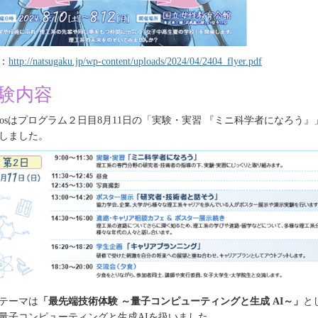
：
http://natsugaku.jp/wp-content/uploads/2024/04/2404_flyer.pdf
験内容
os
はプログラム２日目
8
月
11
日の「実験・実習 『ミニ科学者になろう』
しました。
テーマは
「最先端技術体験 ～量子コンピューティングと生成
AI
～」
と
量子コンピューティングと生成
AI
を扱いました。