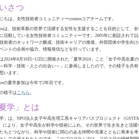
いさつ
にちは。女性技術者コミュニティー
cosmos
コアチームです。
os
は、技術革新の世界で活躍する女性を支援することを目的として、全
に活動している女性技術者コミュニティーです。
2005
年に創設されて以
技術者のネットワーク醸成、技術キャリアの推進、外部団体や学生向け
ベントの企画や協力、情報発信などを行っています。
は
2024
年
8
月
10
日
~12
日に開催された「夏学
2024
」こと「女子中高生夏の
～科学・技術・人との出会い～」に参画しましたので、その様子を共有
思います。
os
の夏学参加は今年で
2
年目です。
の様子は
こちら
。
夏学」とは
学」は、
NPO
法人女子中高生理工系キャリアパスプロジェクト（
GSTE
）により、女子中高生が科学や技術にふれ、その世界で生き生きと活躍
たちとつながり、科学や技術に関心のある仲間や先輩とともに将来を考
として企画されたものです。このプログラムでは、２泊３日の研修期間