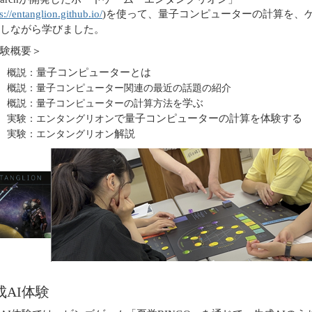
s://entanglion.github.io/
)
を使って、量子コンピューターの計算を、
しながら学びました。
験概要＞
量子コンピューターとは
概説：
概説：量子コンピューター関連の最近の話題の紹介
学ぶ
概説：量子コンピューターの計算方法を
で量子コンピューターの計算を体験する
実験：エンタングリオン
解説
実験：エンタングリオン
成
AI
体験