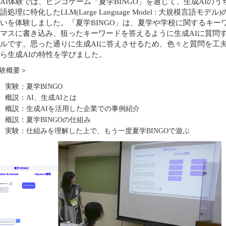
AI
体験では、ビンゴゲーム「夏学
BINGO
」を通じて、生成
AI
のう
語処理に特化した
LLM(Large Language Model :
大規模言語モデル
)
いを体験しました。「夏学
BINGO
」は、夏学や学校に関するキー
マスに書き込み、狙ったキーワードを答えるように生成
AI
に質問
ルです。思った通りに生成
AI
に答えさせるため、色々と質問を工
ら生成
AI
の特性を学びました。
験概要＞
実験：夏学
BINGO
概説：
AI
、生成
AI
とは
概説：生成
AI
を活用した企業での事例紹介
概説：夏学
BINGO
の仕組み
実験：仕組みを理解した上で、もう一度夏学
BINGO
で遊ぶ