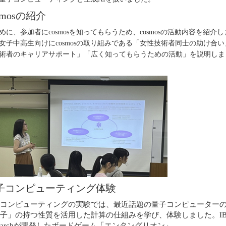
smos
の紹介
めに、参加者に
cosmos
を知ってもらうため、
cosmos
の活動内容を紹介し
女子中高生向けに
cosmos
の取り組みである「女性技術者同士の助け合い
術者のキャリアサポート」「広く知ってもらうための活動」を説明しま
子コンピューティング体験
コンピューティングの実験では、最近話題の量子コンピューター
子」の持つ性質を活用した計算の仕組みを学び、体験しました。
I
arch
が開発したボードゲーム「エンタングリオン」