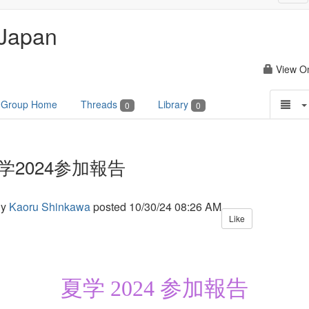
nav
Japan
View O
Group Home
Threads
Library
0
0
学2024参加報告
y
Kaoru Shinkawa
posted
10/30/24 08:26 AM
Like
夏学 2024 参加報告