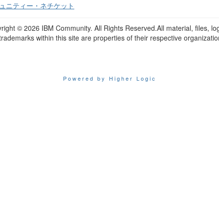
ュニティー・ネチケット
right ©
2026 IBM Community. All Rights Reserved.All material, files, lo
trademarks within this site are properties of their respective organizatio
Powered by Higher Logic