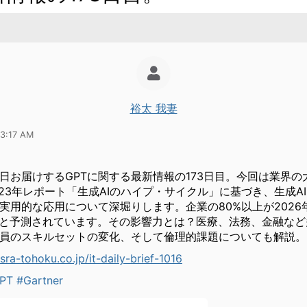
裕太 我妻
03:17 AM
日お届けするGPTに関する最新情報の173日目。今回は業界の
の2023年レポート「生成AIのハイプ・サイクル」に基づき、生成A
実用的な応用について深堀りします。企業の80%以上が2026
ると予測されています。その影響力とは？医療、法務、金融な
員のスキルセットの変化、そして倫理的課題についても解説。
sra-tohoku.co.jp/it-daily-brief-1016
PT
#Gartner