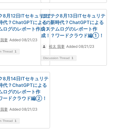
ク8月12日ITセキュリテ
ほぼテク8月13日ITセキュリテ
代？ChatGPTによる
ィの新時代？ChatGPTによる
ムログのレポート作成！
システムログのレポート作
成！？ワードクラウド編①！
 我妻
Added 08/21/23
裕太 我妻
Added 08/21/23
on Thread
1
Discussion Thread
1
ク8月14日ITセキュリテ
代？ChatGPTによる
ムログのレポート作
ワードクラウド編②！
 我妻
Added 08/21/23
on Thread
1