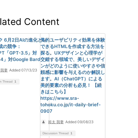
lated Content
 6月2日AIの進化とレ
美的ユーザビリティ効果を体験
成の競争：
できるHTMLを作成する方法を
PT「GPT-3.5」対
探る。UXデザインと心理学が
4」対Google Bard
交錯する領域で、美しいデザイ
ンがどのように使いやすさや信
 我妻
Added 07/13/23
頼感に影響を与えるのか解説し
ます。AI（ChatGPT）による
on Thread
1
美的要素の分析も必見！ 【続
きはこちら】
https://www.sra-
tohoku.co.jp/it-daily-brief-
0907
裕太 我妻
Added 09/08/23
Discussion Thread
1