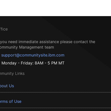
ffice
f you need immediate assistance please contact the
ommunity Management team
support@communitysite.ibm.com
Monday - Friday: 8AM - 5 PM MT
munity Links
bout Us
erms of Use