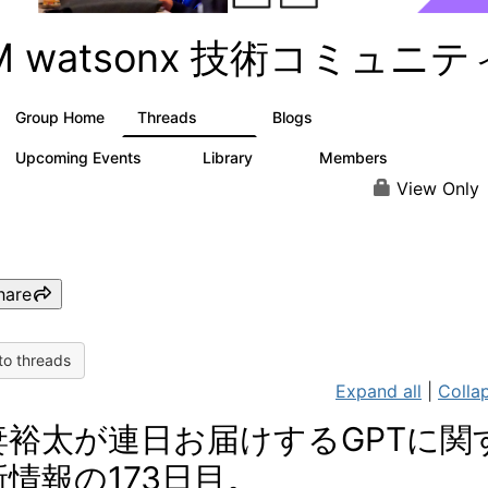
BM watsonx 技術コミュニテ
Group Home
Threads
Blogs
351
129
Upcoming Events
Library
Members
3
21
354
View Only
hare
to threads
Expand all
|
Collap
妻裕太が連日お届けするGPTに関
新情報の173日目。