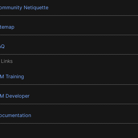
ommunity Netiquette
itemap
AQ
 Links
BM Training
BM Developer
ocumentation