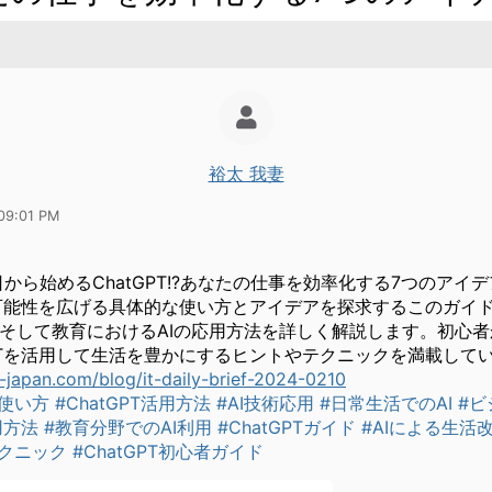
裕太 我妻
09:01 PM
日から始めるChatGPT!?あなたの仕事を効率化する7つのアイデ
Tの可能性を広げる具体的な使い方とアイデアを探求するこのガイ
そして教育におけるAIの応用方法を詳しく解説します。初心
GPTを活用して生活を豊かにするヒントやテクニックを満載して
japan.com/blog/it-daily-brief-2024-0210
の使い方
#ChatGPT活用方法
#AI技術応用
#日常生活でのAI
#ビ
用方法
#教育分野でのAI利用
#ChatGPTガイド
#AIによる生活
Tテクニック
#ChatGPT初心者ガイド