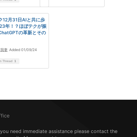
12月31日AIと共に歩
023年！？ほぼテクが振
hatGPTの革新とその
 我妻
Added 01/09/24
on Thread
1
ffice
f you need immediate assistance please contact the