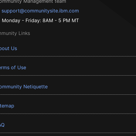
ommunity Management team
support@communitysite.ibm.com
Monday - Friday: 8AM - 5 PM MT
munity Links
bout Us
erms of Use
ommunity Netiquette
itemap
AQ