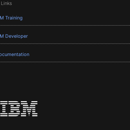
 Links
BM Training
BM Developer
ocumentation