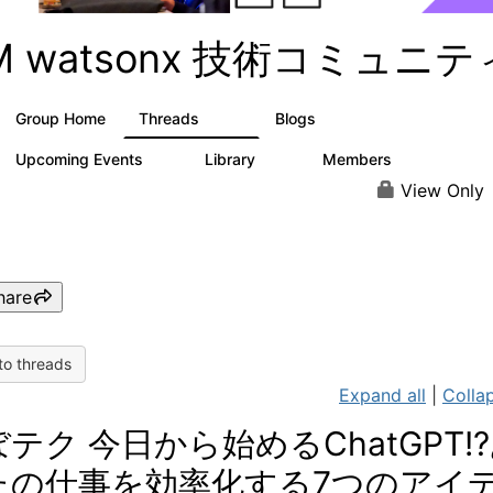
BM watsonx 技術コミュニテ
Group Home
Threads
Blogs
351
127
Upcoming Events
Library
Members
3
21
353
View Only
hare
to threads
Expand all
|
Collap
テク 今日から始めるChatGPT!
たの仕事を効率化する7つのアイ