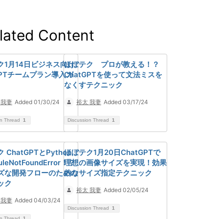
lated Content
ク1月14日ビジネス向け
ほぼテク プロが教える！？
GPTチームプラン導入ガ
ChatGPTを使って文法ミスを
なくすテクニック
 我妻
Added 01/30/24
裕太 我妻
Added 03/17/24
on Thread
1
Discussion Thread
1
 ChatGPTとPython
ほぼテク1月20日ChatGPTで
leNotFoundError！？
理想の画像サイズを実現！効果
ズな開発フローのための
的なサイズ指定テクニック
ック
裕太 我妻
Added 02/05/24
 我妻
Added 04/03/24
Discussion Thread
1
on Thread
1