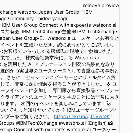
remove preview
change watsonx Japan User Group - IBM
ge Community | hideo yanagi
IBM User Group Connect with expoerts watsonx.ai
有会, IBM TechXchange主催 🌐 IBM TechXchange
 Japan User Group様、watsonx.aiユースケース共有会と
なイベントを主催いただき、誠にありがとうございまし
 私のお客様でいらっしゃる落猛氏に現地でご参加いただ
でした。 株式会社楽堂様による Watsonx.ai
Lab を活用した AI アプリケーション開発の先駆的な取り
先進的かつ実世界のユースケースとして貴重な参考事例と
。 さらに、セッションスピーカーとのリアルタイム質
じて、非常に深い理解を得ることができました。 🌟 ユ
ループイベントに参加し、専門家から直接製品アップデー
、クライアントのユースケースを学ぶことには非常に大き
ります。 次回のイベントを楽しみにしています！🚀
についてもっと知りたいですか？ IBMユーザーグループイ
レンダーをご覧ください。
https://lnkd.in/gJTVwe9f
roups #IBMTechXchange #watsonx.ai (English) 📸
 Group Connect with expoerts watsonx.ai ユースケー