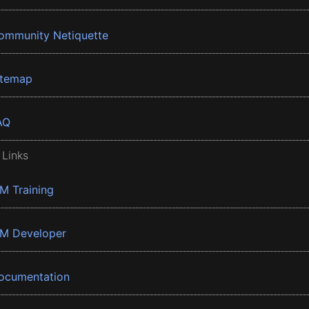
ommunity Netiquette
itemap
AQ
 Links
BM Training
BM Developer
ocumentation