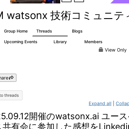
BM watsonx 技術コミュニテ
Group Home
Threads
Blogs
351
127
Upcoming Events
Library
Members
3
21
353
View Only
hare
to threads
Expand all
|
Collap
25.09.12開催のwatsonx.ai ユー
共有会に参加した感想をLinkedi