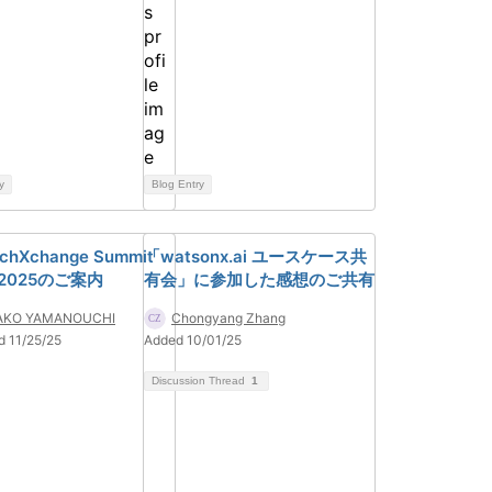
y
Blog Entry
echXchange Summit
「watsonx.ai ユースケース共
n 2025のご案内
有会」に参加した感想のご共有
AKO YAMANOUCHI
Chongyang Zhang
d 11/25/25
Added 10/01/25
Discussion Thread
1