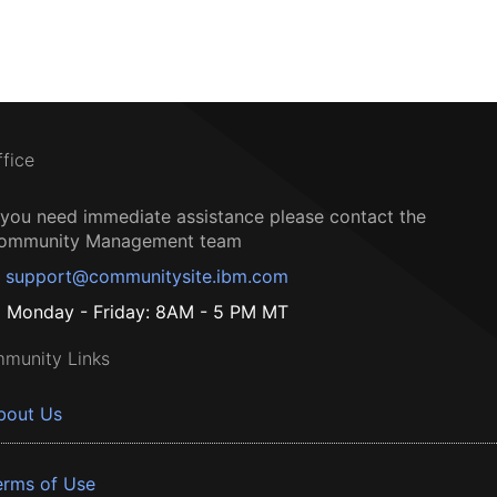
ffice
f you need immediate assistance please contact the
ommunity Management team
support@communitysite.ibm.com
Monday - Friday: 8AM - 5 PM MT
munity Links
bout Us
erms of Use