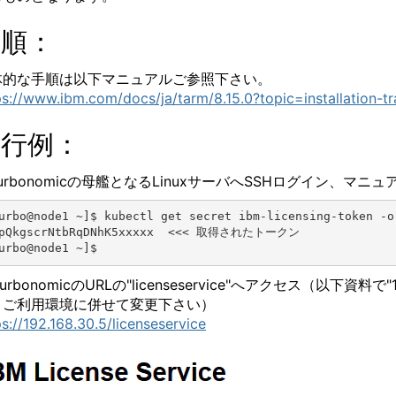
手順：
体的な手順は以下マニュアルご参照下さい。
ps://www.ibm.com/docs/ja/tarm/8.15.0?topic=installation-tr
実行例：
 Turbonomicの母艦となるLinuxサーバへSSHログイン
urbo@node1 ~]$ kubectl get secret ibm-licensing-token -o
pQkgscrNtbRqDNhK5xxxxx  <<< 取得されたトークン

 TurbonomicのURLの"licenseservice"へアクセス（以下資料
。ご利用環境に併せて変更下さい）
ps://192.168.30.5/licenseservice