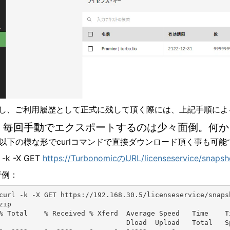
但し、ご利用履歴として正式に残して頂く際には、上記手順によるs
：毎回手動でエクスポートするのは少々面倒。何か
：以下の様な形でcurlコマンドで直接ダウンロード頂く事も可能
l -k -X GET
https://TurbonomicのURL/licenseservice/s
行例：
curl -k -X GET https://192.168.30.5/licenseservice/snaps
zip

                            Dload  Upload   Total   Spent    Left  Speed
