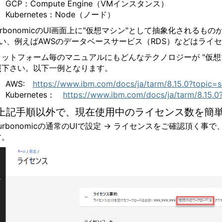
GCP：Compute Engine（VMインスタンス）
Kubernetes：Node（ノード）
urbonomicのUI画面上に"仮想マシン"として抽象化されるも
従い、例えばAWSのデータベースサービス（RDS）などはライ
ラットフォーム毎のマニュアルにもどんなテクノロジーが "仮想
照下さい。以下一例となります。
AWS:
https://www.ibm.com/docs/ja/tarm/8.15.0?topic=
Kubernetes：
https://www.ibm.com/docs/ja/tarm/8.15.0
:上記手順以外で、現在使用中のライセンス数を簡
Turbonomicの通常のUIで設定 -> ライセンスをご確認
す。