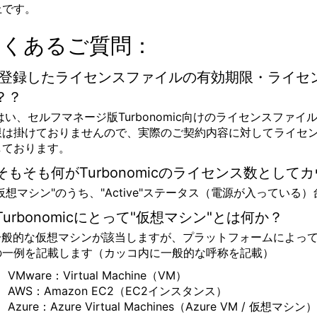
上です。
よくあるご質問：
: 登録したライセンスファイルの有効期限・ライ
？？
 はい、セルフマネージ版Turbonomic向けのライセンス
限は掛けておりませんので、実際のご契約内容に対してライセ
しております。
:そもそも何がTurbonomicのライセンス数とし
"仮想マシン"のうち、"Active"ステータス（電源が入ってい
:Turbonomicにとって"仮想マシン"とは何か？
:一般的な仮想マシンが該当しますが、プラットフォームによっ
の一例を記載します（カッコ内に一般的な呼称を記載）
VMware：Virtual Machine（VM）
AWS：Amazon EC2（EC2インスタンス）
Azure：Azure Virtual Machines（Azure VM / 仮想マシン）