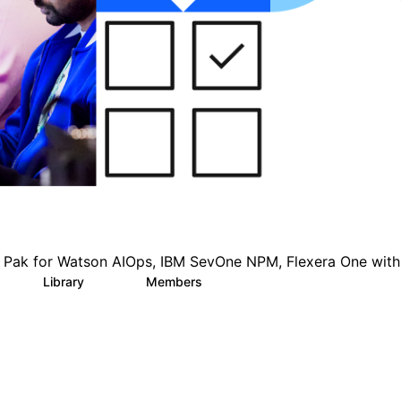
 Watson AIOps, IBM SevOne NPM, Flexera One with IB
Library
Members
0
138
113