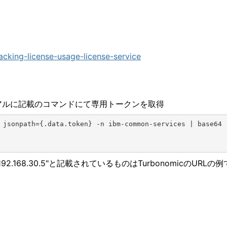
acking-license-usage-license-service
、マニュアルに記載のコマンドにて専用トークンを取得
 jsonpath={.data.token} -n ibm-common-services | base64 
で"192.168.30.5"と記載されているものはTurbonomicのURLの例