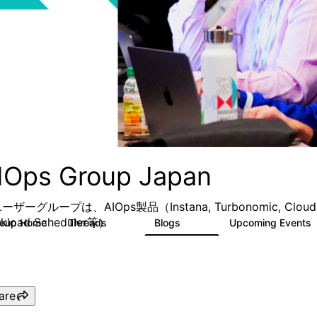
IOps Group Japan
ザーグループは、AIOps製品（Instana, Turbonomic, Cloud Pak for
kload Scheduler等）
roup Home
Threads
Blogs
Upcoming Events
117
120
are