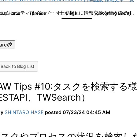
 本コミュニティはメンバー同士が相互に情報交換を行う場です
roup Home
Threads
Blogs
Upcoming Events
30
73
are
Back to Blog List
AW Tips #10:タスクを検索
ESTAPI、TWSearch）
By
SHINTARO HASE
posted
07/23/24 04:45 AM
タスクやプロセスの状況を検索し