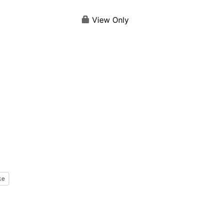
View Only
。
ke