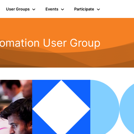
User Groups
Events
Participate
omation User Group