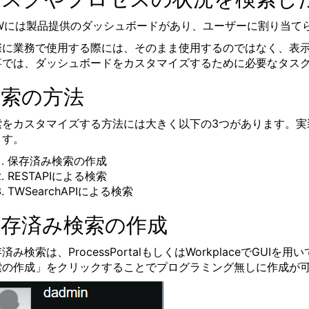
AWには製品提供のダッシュボードがあり、ユーザーに割り当て
際に業務で使用する際には、そのまま使用するのではなく、表
事では、ダッシュボードをカスタマイズするために必要なタス
検索の方法
索をカスタマイズする方法には大きく以下の3つがあります。実
ます。
保存済み検索の作成
RESTAPIによる検索
TWSearchAPIによる検索
保存済み検索の作成
済み検索は、ProcessPortalもしくはWorkplaceでGU
索の作成」をクリックすることでプログラミング無しに作成が