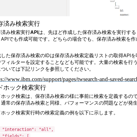
存済み検索実行
済み検索実行API
は、先ほど作成した保存済み検索を実行するも
、APIでも作成可能です。どちらの場合でも、保存済み検索を作成
。
成した保存済み検索のIDは
保存済み検索定義リストの取得
AP
でフィルターを設定することなども可能です。大量の検索を行
については下記リンクを参照してください。
ps://www.ibm.com/support/pages/twsearch-and-saved-sear
ドホック検索実行
ドホック検索は、保存済み検索の様に事前に検索を定義するの
。通常の保存済み検索と同様、パフォーマンスの問題などが発
ドホック検索実行時の検索定義の例を以下に示します。
nteraction": "all",
ields": [