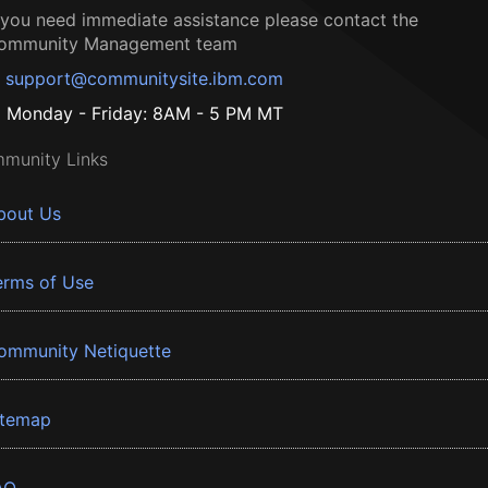
f you need immediate assistance please contact the
ommunity Management team
support@communitysite.ibm.com
Monday - Friday: 8AM - 5 PM MT
munity Links
bout Us
erms of Use
ommunity Netiquette
itemap