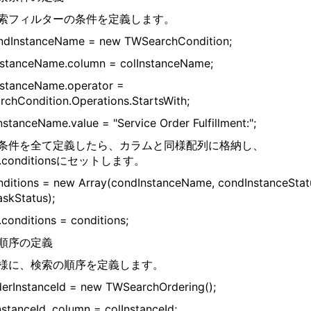
索フィルターの条件を定義します。
ndInstanceName = new TWSearchCondition;
stanceName.column = colInstanceName;
stanceName.operator =
chCondition.Operations.StartsWith;
stanceName.value = "Service Order Fulfillment:";
条件を全て定義したら、カラムと同様配列に格納し、
ch.conditionsにセットします。
nditions = new Array(condInstanceName, condInstanceStat
skStatus);
.conditions = conditions;
索順序の定義
様に、検索の順序を定義します。
derInstanceId = new TWSearchOrdering();
nstanceId .column = colInstanceId;