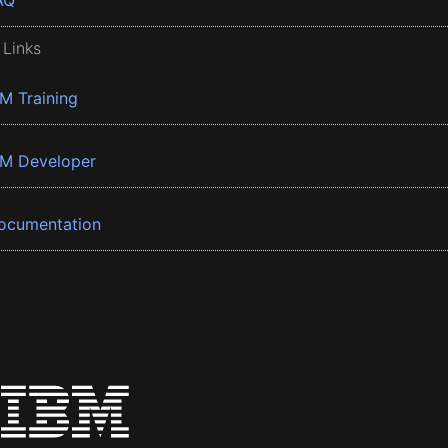
AQ
 Links
BM Training
BM Developer
ocumentation