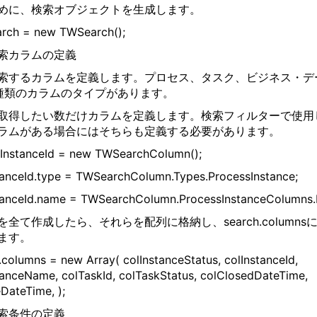
めに、検索オブジェクトを生成します。
arch = new TWSearch();
索カラムの定義
索するカラムを定義します。プロセス、タスク、ビジネス・デ
種類のカラムのタイプがあります。
取得したい数だけカラムを定義します。検索フィルターで使用
ラムがある場合にはそちらも定義する必要があります。
lInstanceId = new TWSearchColumn();
tanceId.type = TWSearchColumn.Types.ProcessInstance;
tanceId.name = TWSearchColumn.ProcessInstanceColumns.
を全て作成したら、それらを配列に格納し、search.columns
ます。
.columns = new Array( colInstanceStatus, colInstanceId,
tanceName, colTaskId, colTaskStatus, colClosedDateTime,
DateTime, );
索条件の定義