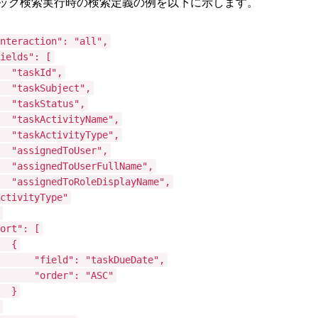
ック検索実行時の検索定義の例を以下に示します。
raction": "all",
lds": [
skId",
skSubject",
skStatus",
kActivityName",
kActivityType",
ignedToUser",
ignedToUserFullName",
ignedToRoleDisplayName",
ctivityType"
t": [
{
eld": "taskDueDate",
der": "ASC"
}