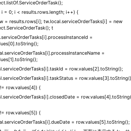
ct.listOf.ServiceOrderTask();
 i = 0; i < results.rows.length; i++) {
w = results.rows[i]; tw.local.serviceOrderTasks[i] = new
ect.ServiceOrderTask(); t
l.serviceOrderTasks[i].processInstanceId =
ues[0].toString();
al.serviceOrderTasks[i].processInstanceName =
ues[1].toString();
al.serviceOrderTasks[i].taskId = row.values[2].toString();
al.serviceOrderTasks[i].taskStatus = row.values[3].toString()
 != row.values[4]) {
al.serviceOrderTasks[i].closedDate = row.values[4].toString(
 != row.values[5]) {
al.serviceOrderTasks[i].dueDate = row.values[5].toString(); 