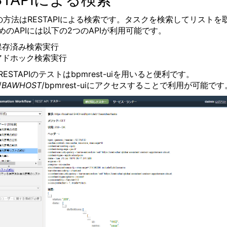
の方法はRESTAPIによる検索です。タスクを検索してリストを
めのAPIには以下の2つのAPIが利用可能です。
保存済み検索実行
アドホック検索実行
ESTAPIのテストはbpmrest-uiを用いると便利です。
/
BAWHOST
/bpmrest-uiにアクセスすることで利用が可能です