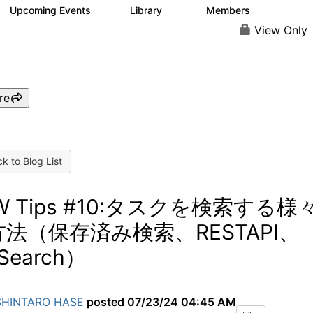
Upcoming Events
Library
Members
0
50
116
View Only
re
k to Blog List
W Tips #10:タスクを検索する様
法（保存済み検索、RESTAPI、
Search）
SHINTARO HASE
posted
07/23/24 04:45 AM