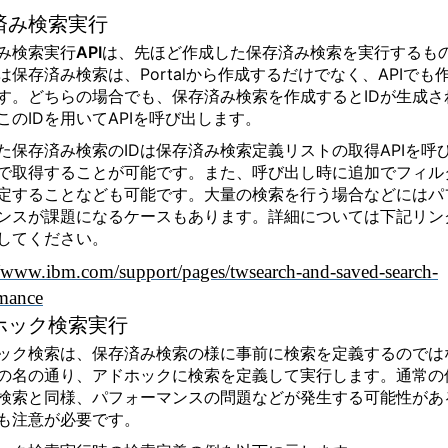
済み検索実行
み検索実行API
は、先ほど作成した保存済み検索を実行するも
は保存済み検索は、Portalから作成するだけでなく、APIでも
す。どちらの場合でも、保存済み検索を作成するとIDが生成さ
このIDを用いてAPIを呼び出します。
た保存済み検索のIDは
保存済み検索定義リストの取得
APIを呼
で取得することが可能です。また、呼び出し時に追加でフィル
定することなども可能です。大量の検索を行う場合などにはパ
ンスが課題になるケースもあります。詳細については下記リン
してください。
//www.ibm.com/support/pages/twsearch-and-saved-search-
mance
ホック検索実行
ック検索は、保存済み検索の様に事前に検索を定義するのでは
の名の通り、アドホックに検索を定義して実行します。通常の
検索と同様、パフォーマンスの問題などが発生する可能性があ
も注意が必要です。