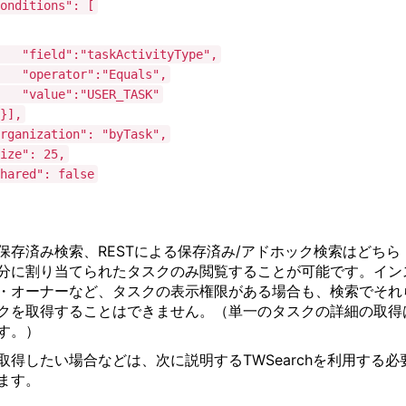
ditions": [
ld":"taskActivityType",
rator":"Equals",
ue":"USER_TASK"
,
nization": "byTask",
e": 25,
red": false
保存済み検索、RESTによる保存済み/アドホック検索はどちら
分に割り当てられたタスクのみ閲覧することが可能です。イン
・オーナーなど、タスクの表示権限がある場合も、検索でそれ
クを取得することはできません。（単一のタスクの詳細の取得
す。）
取得したい場合などは、次に説明するTWSearchを利用する必
ます。