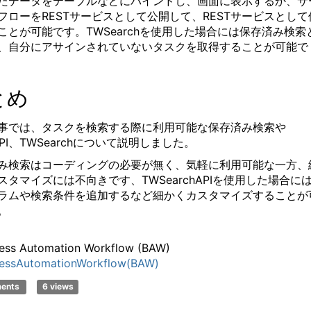
たデータをテーブルなどにバインドし、画面に表示するか、サ
フローをRESTサービスとして公開して、RESTサービスとして
ことが可能です。TWSearchを使用した場合には保存済み検索
、自分にアサインされていないタスクを取得することが可能で
とめ
事では、タスクを検索する際に利用可能な保存済み検索や
API、TWSearchについて説明しました。
み検索はコーディングの必要が無く、気軽に利用可能な一方、
スタマイズには不向きです、TWSearchAPIを使用した場合に
ラムや検索条件を追加するなど細かくカスタマイズすることが
。
ess Automation Workflow (BAW)
nessAutomationWorkflow(BAW)
ments
6 views