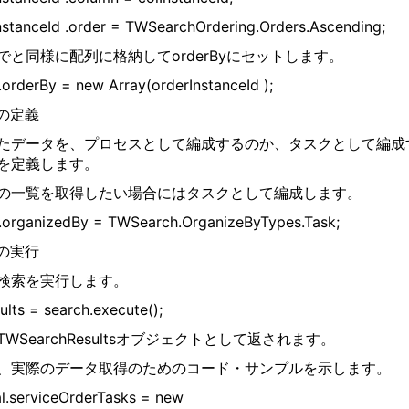
nstanceId .order = TWSearchOrdering.Orders.Ascending;
でと同様に配列に格納してorderByにセットします。
.orderBy = new Array(orderInstanceId );
成の定義
たデータを、プロセスとして編成するのか、タスクとして編成
を定義します。
の一覧を取得したい場合にはタスクとして編成します。
.organizedBy = TWSearch.OrganizeByTypes.Task;
索の実行
検索を実行します。
ults = search.execute();
WSearchResultsオブジェクトとして返されます。
、実際のデータ取得のためのコード・サンプルを示します。
al.serviceOrderTasks = new