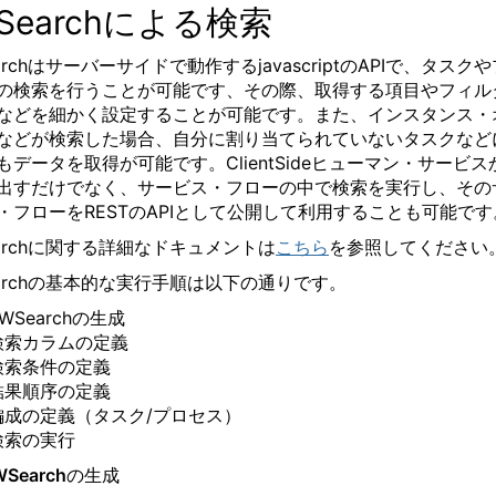
Searchによる検索
archはサーバーサイドで動作するjavascriptのAPIで、タスクや
の検索を行うことが可能です、その際、取得する項目やフィル
などを細かく設定することが可能です。また、インスタンス・
などが検索した場合、自分に割り当てられていないタスクなど
もデータを取得が可能です。ClientSideヒューマン・サービス
出すだけでなく、サービス・フローの中で検索を実行し、その
・フローをRESTのAPIとして公開して利用することも可能です
earchに関する詳細なドキュメントは
こちら
を参照してください
earchの基本的な実行手順は以下の通りです。
WSearchの生成
検索カラムの定義
検索条件の定義
結果順序の定義
編成の定義（タスク/プロセス）
検索の実行
Searchの生成