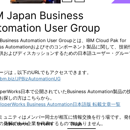
M Japan Business
tomation User Group
 Business Automation User Groupとは、IBM Cloud Pak for
ness Automationおよびそのコンポーネント製品に関して、技術
供およびディスカッションするための日本語ユーザー・グルー
ージは，以下のURLでもアクセスできます。
/ibm.biz/JPBizAutomationUG
loperWorks日本で公開されていたBusiness Automation製品の
お探しの方はこちらから。
loperWorks Business Automation日本語版 転載文章一覧
コミュニティはメンバー同士が相互に情報交換を行う場です。
発
の見解であり企業を代表するものではありません。
Group Home
Threads
Blogs
30
73