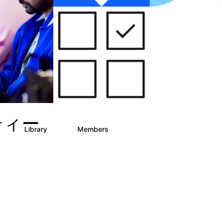
ニティー
Library
Members
3
21
353