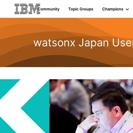
Community
Topic Groups
Champions
watsonx Japan Use