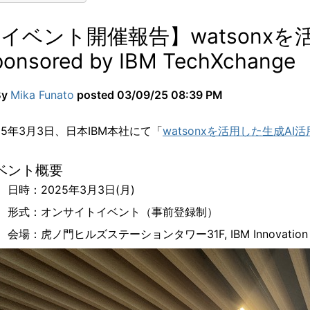
イベント開催報告】watsonxを
ponsored by IBM TechXchange
By
Mika Funato
posted
03/09/25 08:39 PM
25年3月3日、日本IBM本社にて「
watsonxを活用した生成AI活用最前
！
ベント概要
日時：2025年3月3日(月)
形式：オンサイトイベント（事前登録制）
会場：虎ノ門ヒルズステーションタワー31F, IBM Innovation St