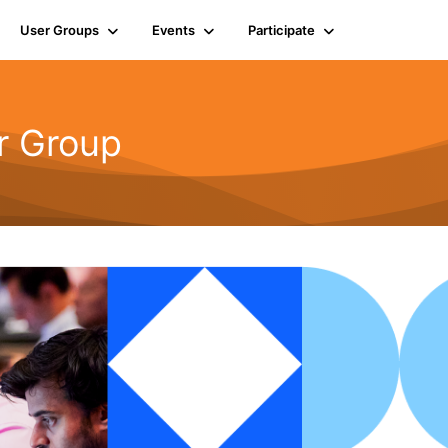
User Groups
Events
Participate
r Group