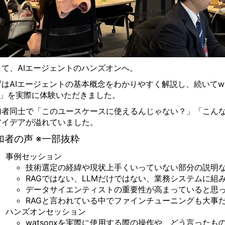
して、AIエージェントのハンズオンへ。
はAIエージェントの基本概念をわかりやすく解説し、続いてwats
ab」を実際に体験いただきました。
加者同士で「このユースケースに使えるんじゃない？」「こん
アイデアが溢れていました。
加者の声 ※一部抜粋
事例セッション
技術選定の経緯や現状上手くいっていない部分の説明な
RAGではない、LLMだけではない、業務システムに組
データサイエンティストの重要性が高まっていると思
RAGと言われている中でファインチューニングも大事
ハンズオンセッション
watsonxを実際に使用する際の操作や、どう言った