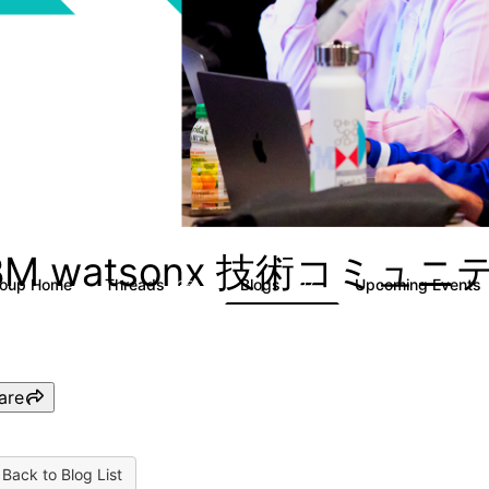
BM watsonx 技術コミュ
roup Home
Threads
Blogs
Upcoming Events
351
127
are
Back to Blog List