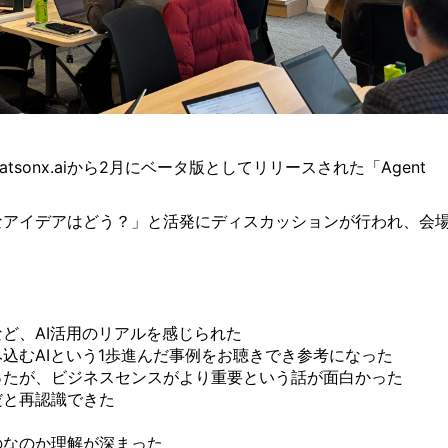
onx.aiから2月にベータ版としてリリースされた「Agent
なアイデアはどう？」と活発にディスカッションが行われ、会
ど、AI活用のリアルを感じられた
み込むAIという1歩進んだ事例をお聴きでき参考になった
ったが、ビジネスセンスがより重要という話が面白かった
だと再認識できた
ものなのか理解が深まった