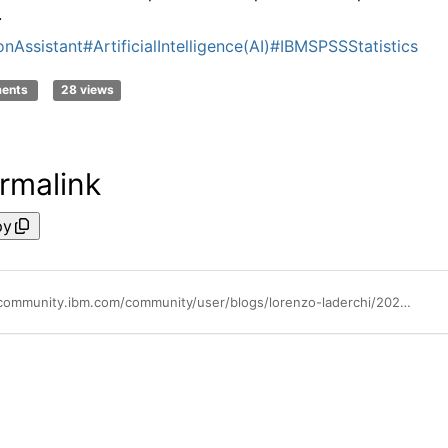
.
nAssistant
#ArtificialIntelligence(AI)
#IBMSPSSStatistics
ments
28 views
rmalink
py
https://community.ibm.com/community/user/blogs/lorenzo-laderchi/2023/11/08/wind-tre-ottimizza-gestione-reclami