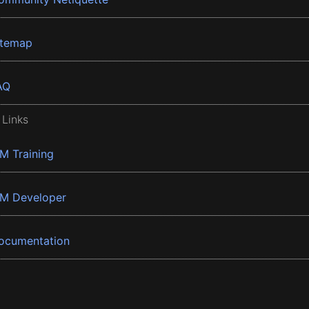
itemap
AQ
 Links
BM Training
BM Developer
ocumentation