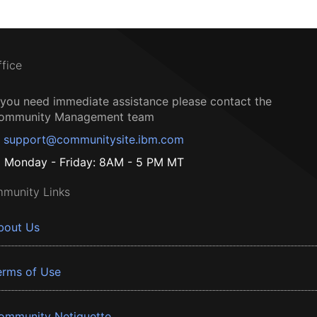
ffice
f you need immediate assistance please contact the
ommunity Management team
support@communitysite.ibm.com
Monday - Friday: 8AM - 5 PM MT
munity Links
bout Us
erms of Use
ommunity Netiquette