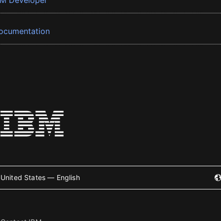
BM Developer
ocumentation
United States — English