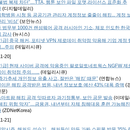
불법 복제 차단"…TTA, 웹툰 보안 파일 포맷,라이선스 표준화 추
진
(
디지털데일리
)
대학병원·시청 등 공공기관 관리자 계정정보 줄줄이 해킹... 계정 
리 ‘비상’
(
보안뉴스
)
美 법무부 1000건 랜섬웨어 공격 러시아인 기소, 체포 인도한 한국
에 감사
(
뉴시스
)
긴급] 중국 해커, 포티넷 VPN 제로데이 취약점 악용해 기업 계정 
...주의
(
데일리시큐
)
1-20]
[긴급] 현재 사이버 공격에 악용중인 팔로알토네트웍스 NGFW 제
이 취약점 주의…...
(
데일리시큐
)
증가추세 개인정보 유출 사고, 절반은 '해킹' 때문"
(
연합뉴스
)
연이은 해킹 공격받은 법원, 내년 정보보호 예산 43% 대폭 증액
(
신문
)
스마트팜 해킹 공격 잇따르자 과기정통부, 보안 공문 발송
(
이데일
"해킹 위험 막자"…금융권, 내년부터 자체 침해대응 훈련 가능해진
다
(ZDNetKorea)
1-21]
말시즌, 해커도 성수기... 해커들이 만든 가짜 쇼핑몰 방문 35% 