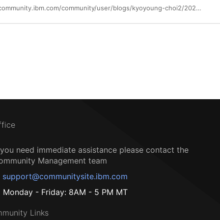
https://community.ibm.com/community/user/blogs/kyoyoung-choi2/2024/11/25/daily-security-briefing-24-11-04
ffice
f you need immediate assistance please contact the
ommunity Management team
support@communitysite.ibm.com
Monday - Friday: 8AM - 5 PM MT
munity Links