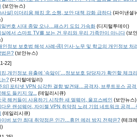
가
(
보안뉴스
)
fn사설] 이더리움 해킹 北 소행, 보안 대책 강화 급하다
(
파이낸셜
스
)
비밀번호 시대 종말 오나…패스키 도입 가속화
(
디지털투데이
)
거실에서 스마트 TV를 보는 건 우리와 우리 가족만이 아니다
(
보
스
)
[개인정보 보호법 해석 사례-④] 인사·노무 및 학교의 개인정보 처
방법은?
(
보안뉴스
)
1-22]
해킹,개인정보 유출에 '속앓이'…정보보호 담당자가 확인할 체크
트는?
(
디지털데일리
)
[주의] 포티넷 VPN 심각한 결함 발견돼…공격자, 브루트포스 공격
해도 들키지 않...
(
데일리시큐
)
중국 해커들이 사용하기 시작한 새 멀웨어, 울프스베인
(
보안뉴스
)
헬다운 랜섬웨어, 자이젤 VPN 취약점 노려 기업 네트워크 공격…
의
(
데일리시큐
)
사이버 보안 최대 취약점은 인간…휴먼 에러 방지 전략은?
(
테크
피
)
11-25]