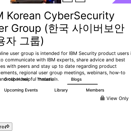
M Korean CyberSecurity
er Group (한국 사이버보안
용자 그룹)
nline user group is intended for IBM Security product users 
to communicate with IBM experts, share advice and best
ces with peers and stay up to date regarding product
ements, regional user group meetings, webinars, how-to
and other helpful materials.
Group Home
Threads
Blogs
25
262
Upcoming Events
Library
Members
0
10
64
View Only
re