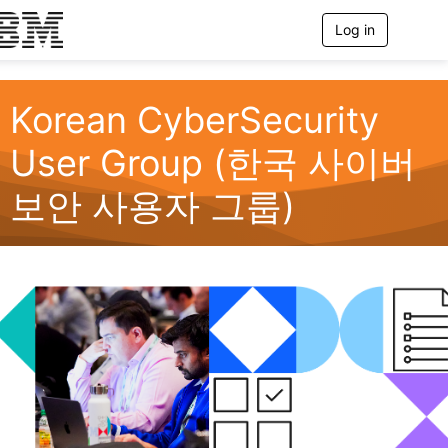
Log in
T
o
g
g
l
Korean CyberSecurity
e
n
User Group (한국 사이버
a
v
보안 사용자 그룹)
i
g
a
t
i
o
n