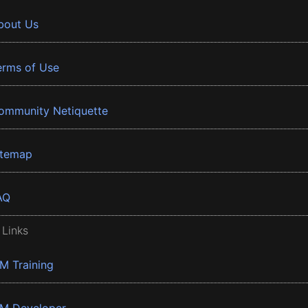
bout Us
erms of Use
ommunity Netiquette
itemap
AQ
 Links
BM Training