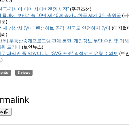
“한국-러시아 이미 사이버전쟁 시작”
(
주간조선
)
I 확대에 보안기술 10년 새 40배 증가…한국 세계 3위 출원국
(
서
신문
)
"기세 심상치 않네" 랜섬허브 공격, 한국도 안전하지 않다
(
디지털
일리
)
[단독] 부동산중개프로그램 판매 통한 ‘개인정보 무단 수집 및 거래
정황 드러나
(
보안뉴스
)
무 파일인 줄 알았더니... ‘SVG 포맷’ 악성코드 유형 주의보
(
보
스
)
ments
3 views
rmalink
py