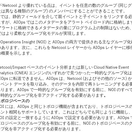
s が Netcool より優れている点は、イベントを任意の数のグループ (同じ
たは異なる種類のグループ) のメンバーにすることができることです。
ool では、静的フィールドを介して親イベントと子イベントをリンクする
すが、AIOps ではこのメタデータをアラート ペイロード内に格納しま
s アラートに格納できるメタデータの量にプログラム上の制限はないため
s ではより柔軟なグループ化モデルが実現します。
ol Operations Insight (NOI) と AIOps の両方で提供される主なグループ
 つあります。次に、これらを Netcool レイヤーから AIOps レイヤーに
の概要を示します。
etcool/Impact ベースのイベント分析または新しい Cloud Native Event
nalytics (CNEA) エンジンのいずれかで見つかった一時的なグループ化
IOps に転送できません。AIOps は、Netcool (およびその他のソース) 
イベント データを取り込み、そのデータを内部で再トレーニングする必
あります。AIOps で一時的なグループ化を有効にする前に、NOI のすべ
一時的なグループ化を非アクティブ化する必要があります
。
トポロジベースの
NOI には、AIOps と同じトポロジ機能が含まれており、トポロジベース
ベント相関もサポートしています。これはどちらでも同じように機能し
OI の設定と一致するように AIOps で設定する必要があります。AIOps 
ポロジベースのグループ化を有効にする前に、NOI のトポロジベースの
ープ化を非アクティブ化する必要があります。