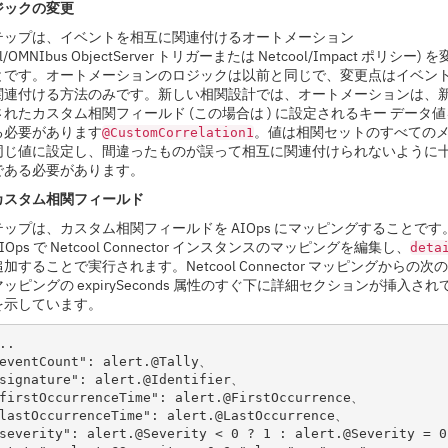
ジックの変更
テップは、イベントを相互に関連付けるオートメーション
ol/OMNIbus ObjectServer トリガーまたは Netcool/Impact ポリシー) 
とです。オートメーションのロジックは以前と同じで、変更点はイベン
関連付ける方法のみです。新しい相関設計では、オートメーションは、
れたカスタム相関フィールド (この場合は ) に設定されるキー データ値
る必要があります
。値は相関セットのすべての
@CustomCorrelation1
同じ値に設定し、間違ったものが誤って相互に関連付けられないように
である必要があります。
カスタム相関フィールド
ップは、カスタム相関フィールドを AIOps にマッピングすることです
Ops で Netcool Connector インスタンスのマッピングを編集し、
deta
加することで実行されます。Netcool Connector マッピングからの次
ッピングの expirySeconds 属性のすぐ下に詳細セクションが挿入され
を示しています。
..
eventCount": alert.@Tally、
signature": alert.@Identifier、
firstOccurrenceTime": alert.@FirstOccurrence、
lastOccurrenceTime": alert.@LastOccurrence、
severity": alert.@Severity < 0 ? 1 : alert.@Severity = 