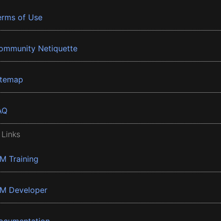
erms of Use
ommunity Netiquette
itemap
AQ
 Links
BM Training
BM Developer