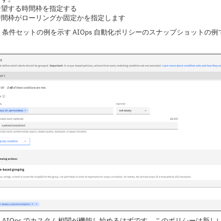
希望する時間枠を指定する
時間枠がローリングか固定かを指定します
条件セットの例を示す AIOps 自動化ポリシーのスナップショットの例
AIOps でカスタム相関が機能し始めるはずです。このポリシーは新し