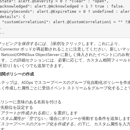
state": alert.@Severity = 0 ? "clear" : "open", 
acknowledged": alert.@Acknowledged = 1 ? true : false、
expirySeconds": alert.@ExpireTime = 0 ? undefined : ale
details": { 
 "customCorrelation1": alert.@CustomCorrelation1 = "" 
}、
..
ッピングを保存するには、 [保存]
をクリックします
。これにより、
ool Connector ポッドが再起動されることに注意してください。新しいマ
etcool/OMNIbus ObjectServer に新しく挿入されたイベントにのみ
ます。この詳細セクションには、必要に応じて、カスタム相関フィール
区切り) をいくつでも追加できます。
S相関ポリシーの作成
テップは、AIOps でスコープベースのグループ化自動化ポリシーを作
しく作成した属性ごとに受信イベント ストリームをグループ化すること
ポリシーに意味のある名前を付ける
優先順位を設定する
「アラートが作成される前に」
を選択します
カスタム属性が「空でない」
場合にポリシーが発動する条件を追加しま
「スコープベースのグループ化を作成する」
の下に
、カスタム属性を入
ます。