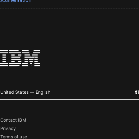
ocumentation
United States — English
Contact IBM
Privacy
Terms of use