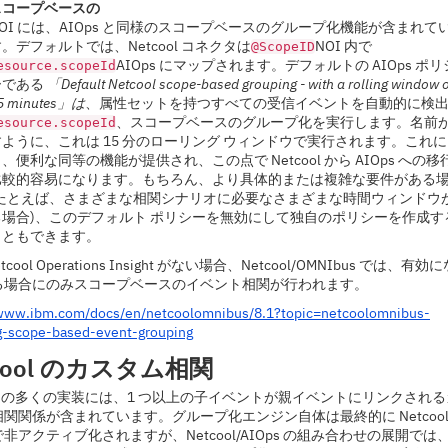
スコープベースの
NOI には、AIOps と同様のスコープベースのグループ化機能が含まれて
。デフォルトでは、Netcool コネクタは
NOI 内で
@ScopeID
AIOps にマップされます。デフォルトの AIOps ポリ
esource.scopeId
ーである
「Default Netcool scope-based grouping - with a rolling window o
5 minutes」は
、属性セットを持つすべての受信イベントを自動的に検
、スコープベースのグループ化を実行します。名前
esource.scopeId
すように、これは 15 分のローリング ウィンドウで実行されます。これ
、便利な同等の機能が提供され、この点で Netcool から AIOps への移
比較的容易になります。もちろん、より具体的または複雑な要件がある
(たとえば、さまざまな相関シナリオに必要なさまざまな時間ウィンドウ
る場合)、このデフォルト ポリシーを無効にして独自のポリシーを作成す
こともできます。
tcool Operations Insight がない場合、Netcool/OMNIbus では、有効
る場合にのみスコープベースのイベント相関が行われます。
/www.ibm.com/docs/en/netcoolomnibus/8.1?topic=netcoolomnibus-
g-scope-based-event-grouping
tcool のカスタム相関
ool の多くの実装には、1 つ以上の子イベントが親イベントにリンクされる
関関係が含まれています。グループ化エンジン自体は最終的に Netcool
非アクティブ化されますが、Netcool/AIOps の組み合わせの展開では