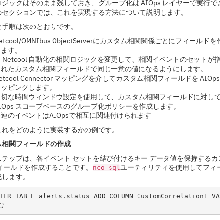
ジックはそのまま残しておき、グループ化は AIOps レイヤーで実行で
のセクションでは、これを実現する方法について説明します。
な手順は次のとおりです。
etcool/OMNIbus ObjectServerにカスタム相関関係ごとにフィールド
します。
各 Netcool 自動化の相関ロジックを変更して、相関イベントのセットが
されたカスタム相関フィールドで同じ一意の値になるようにします。
etcool Connector マッピングを介してカスタム相関フィールドを AIOps
マッピングします。
適切な時間ウィンドウ設定を使用して、カスタム相関フィールドに対し
AIOps スコープベースのグループ化ポリシーを作成します。
一連のイベントはAIOpsで相互に関連付けられます
これをどのように実装するかの例です。
ム相関フィールドの作成
ステップは、各イベント セットを結び付けるキー データ値を保持するカ
フィールドを作成することです。
ユーティリティを使用してフィ
nco_sql
成します。
TER TABLE alerts.status ADD COLUMN CustomCorrelation1 VA
む