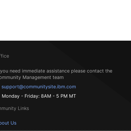
ffice
f you need immediate assistance please contact the
ommunity Management team
support@communitysite.ibm.com
Monday - Friday: 8AM - 5 PM MT
munity Links
bout Us