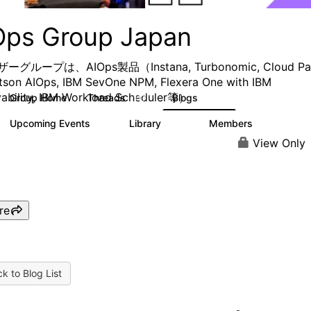
Ops Group Japan
グループは、AIOps製品（Instana, Turbonomic, Cloud Pa
tson AIOps, IBM SevOne NPM, Flexera One with IBM
ability, IBM Workload Scheduler等）
Group Home
Threads
Blogs
117
120
Upcoming Events
Library
Members
0
138
113
View Only
re
k to Blog List