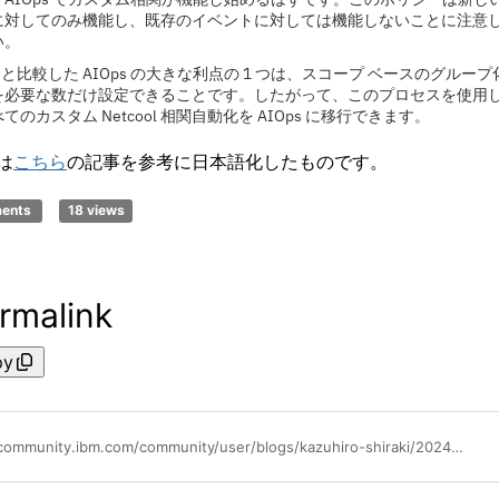
に対してのみ機能し、既存のイベントに対しては機能しないことに注意
い。
ool と比較した AIOps の大きな利点の 1 つは、スコープ ベースのグルー
を必要な数だけ設定できることです。したがって、このプロセスを使用
てのカスタム Netcool 相関自動化を AIOps に移行できます。
は
こちら
の記事を参考に日本語化したものです。
ments
18 views
rmalink
py
https://community.ibm.com/community/user/blogs/kazuhiro-shiraki/2024/09/30/netcoolibm-cloud-pak-for-aiops