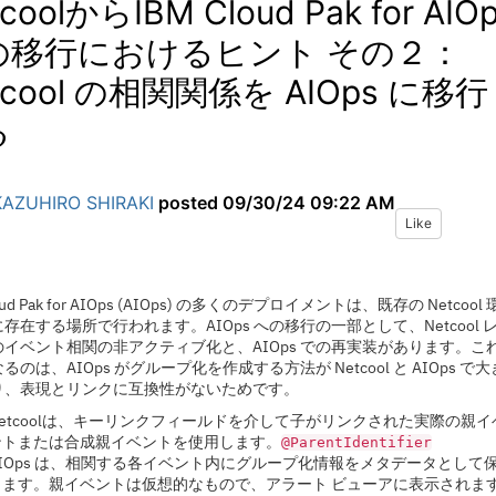
coolからIBM Cloud Pak for AIO
の移行におけるヒント その２：
tcool の相関関係を AIOps に移行
る
KAZUHIRO SHIRAKI
posted
09/30/24 09:22 AM
Like
loud Pak for AIOps (AIOps) の多くのデプロイメントは、既存の Netcool
存在する場所で行われます。AIOps への移行の一部として、Netcool 
イベント相関の非アクティブ化と、AIOps での再実装があります。こ
るのは、AIOps がグループ化を作成する方法が Netcool と AIOps で大
り、表現とリンクに互換性がないためです。
Netcoolは、キーリンクフィールドを介して子がリンクされた実際の親イ
ントまたは合成親イベントを使用します。
@ParentIdentifier
AIOps は、相関する各イベント内にグループ化情報をメタデータとして
します。親イベントは仮想的なもので、アラート ビューアに表示されま