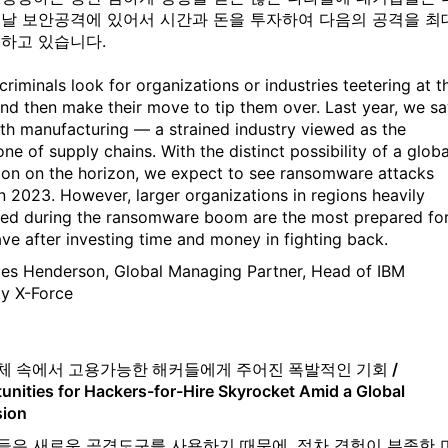
어날 보안공격에 있어서 시간과 돈을 투자하여 다음의 공격을 최
비하고 있습니다.
riminals look for organizations or industries teetering at t
nd then make their move to tip them over. Last year, we s
ith manufacturing — a strained industry viewed as the
ne of supply chains. With the distinct possibility of a globa
ion on the horizon, we expect to see ransomware attacks
in 2023. However, larger organizations in regions heavily
ed during the ransomware boom are the most prepared fo
ave after investing time and money in fighting back.
les Henderson, Global Managing Partner, Head of IBM
ty X-Force
체 속에서 고용가능한 해커들에게 주어진 폭발적인 기회 /
unities for Hackers-for-Hire Skyrocket Amid a Global
sion
들은 새로운 공격도구를 사용하기 때문에, 점차 경험이 부족한 