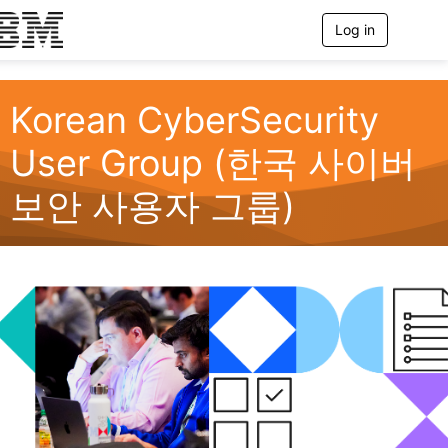
Log in
T
o
g
g
l
Korean CyberSecurity
e
n
User Group (한국 사이버
a
v
보안 사용자 그룹)
i
g
a
t
i
o
n