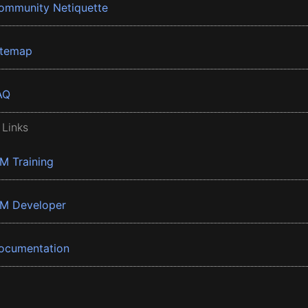
ommunity Netiquette
itemap
AQ
 Links
BM Training
BM Developer
ocumentation