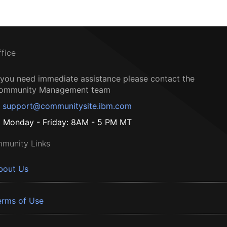
ffice
f you need immediate assistance please contact the
ommunity Management team
support@communitysite.ibm.com
Monday - Friday: 8AM - 5 PM MT
munity Links
bout Us
erms of Use