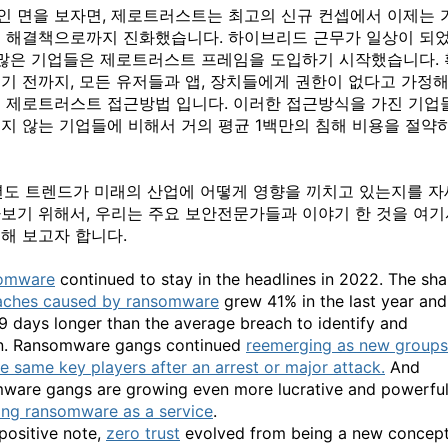
인 면을 보자면, 제로트러스트는 최고의 신규 컨셉에서 이제는 
은 해결책으로까지 진화했습니다. 하이브리드 근무가 일상이 되
더 많은 기업들은 제로트러스트 프레임을 도입하기 시작했습니다. 
기 전까지, 모든 유저들과 앱, 장치들에게 권한이 없다고 가정해
이 제로트러스트 접근방법 입니다. 이러한 접근방식을 가진 기업
렇지 않는 기업들에 비해서 거의 평균 1백만의 침해 비용을 절약
2년도 트렌드가 미래의 산업에 어떻게 영향을 끼치고 있는지를 자
아보기 위해서, 우리는 주요 보안전문가들과 이야기 한 것을 여기
해 보고자 합니다.
omware
continued to stay in the headlines in 2022. The sha
aches caused by ransomware
grew 41% in the last year and
9 days longer than the average breach to identify and
n. Ransomware gangs continued
reemerging as new groups
he same key players after an arrest or major attack.
And
ware gangs are growing even more lucrative and powerfu
ling ransomware as a service
.
ositive note,
zero trust
evolved from being a new concep