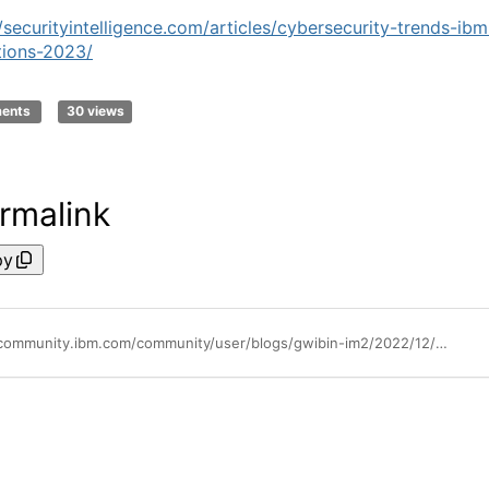
//securityintelligence.com/articles/cybersecurity-trends-ibm
tions-2023/
ments
30 views
rmalink
py
https://community.ibm.com/community/user/blogs/gwibin-im2/2022/12/22/cybersecurity-trends-ibms-predictions-for-2023