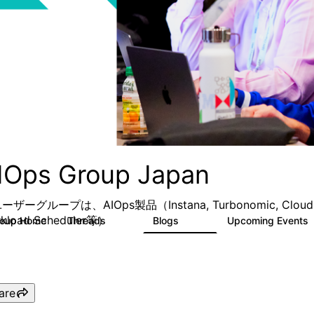
IOps Group Japan
ザーグループは、AIOps製品（Instana, Turbonomic, Cloud Pak for
kload Scheduler等）
roup Home
Threads
Blogs
Upcoming Events
117
120
are