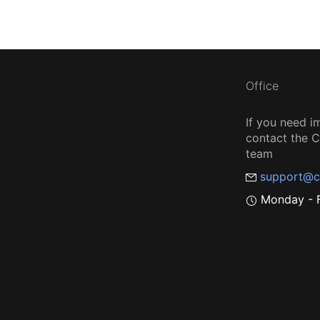
Office
If you need i
contact the
team
support@c
Monday - F