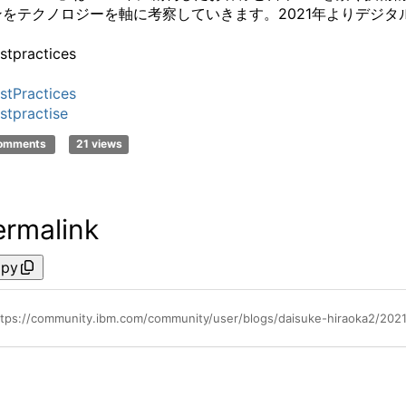
をテクノロジーを軸に考察していきます。2021年よりデジタルに
stpractices
stPractices
stpractise
comments
21 views
ermalink
py
ttps://community.ibm.com/community/user/blogs/daisuke-hiraoka2/2021