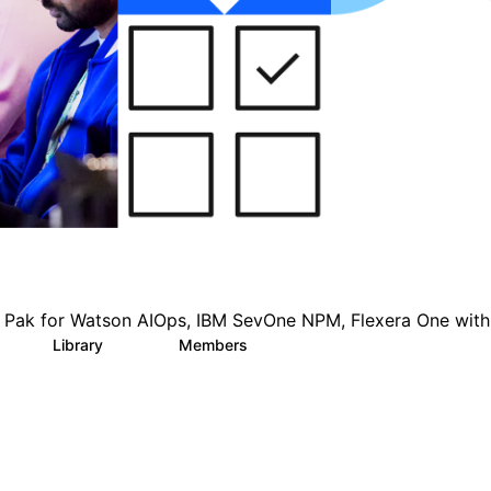
 Watson AIOps, IBM SevOne NPM, Flexera One with IB
Library
Members
0
138
113