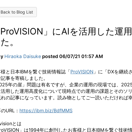
Back to Blog List
ProVISION」にAIを活用し
した。
By
Hiraoka Daisuke
posted
06/07/21 01:57 AM
客様と日本IBMを繋ぐ技術情報誌「
ProVISION
」に「DXを継続
で記事を寄稿しました。
2025年の崖」問題は有名ですが、企業の運用の現場では、20
を活用した運用高度化について現時点での運用の課題とそのソリューション
流れの記事になっています。読み物としてご一読いただければ
のURL：
https://ibm.biz/BdfMMS
visionとは
roVISION」は1994年に創刊したお客様と日本IBMを繋