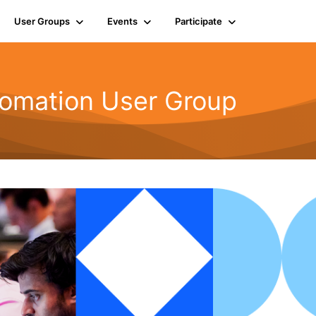
User Groups
Events
Participate
omation User Group