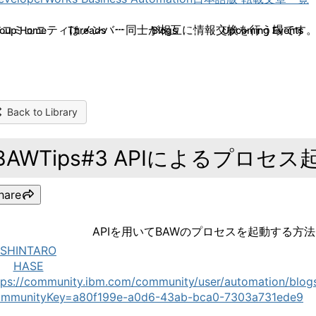
 本コミュニティはメンバー同士が相互に情報交換を行う場です
roup Home
Threads
Blogs
Upcoming Events
30
73
Back to Library
BAWTips#3 APIによるプロセス
hare
APIを用いてBAWのプロセスを起動する方
SHINTARO
HASE
tps://community.ibm.com/community/user/automation/blogs
mmunityKey=a80f199e-a0d6-43ab-bca0-7303a731ede9