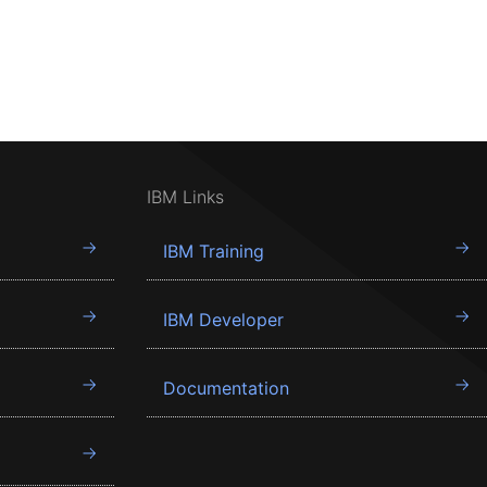
IBM Links
IBM Training
IBM Developer
Documentation