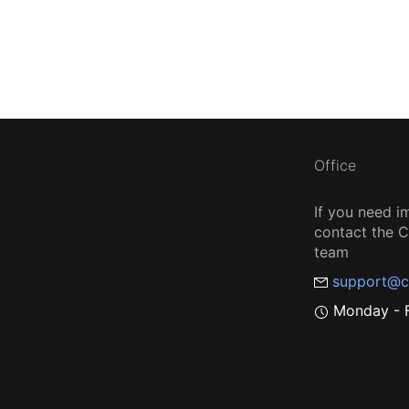
Office
If you need i
contact the
team
support@c
Monday - F