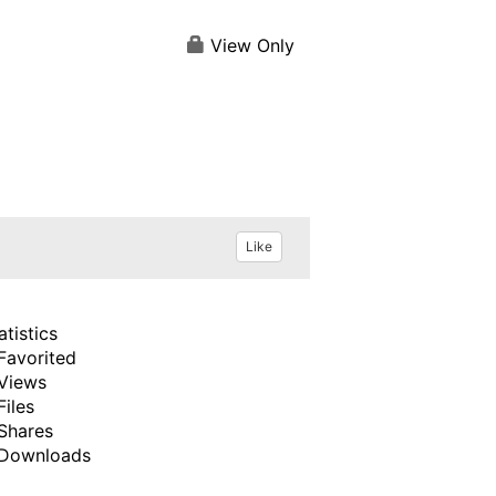
View Only
。
Like
atistics
Favorited
Views
Files
Shares
Downloads