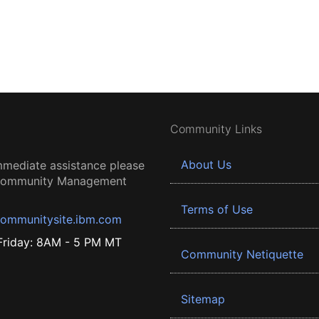
Community Links
About Us
mmediate assistance please
 Community Management
Terms of Use
ommunitysite.ibm.com
riday: 8AM - 5 PM MT
Community Netiquette
Sitemap