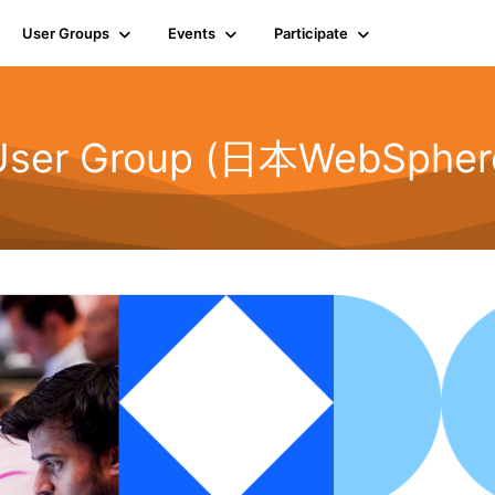
User Groups
Events
Participate
e User Group (日本Web