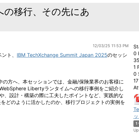
ertyへの移行、その先にあ
12/03/25 11:53 PM
St
0 
ベント、
IBM TechXchange Summit Japan 2025
のセッシ
35
1 
0 
17
行をご検討中の方へ、本セッションでは、金融/保険業界のお客様に
At
ebSphere Libertyランタイムへの移行事例をご紹介し
リットや、設計・構築の際に工夫したポイントなど、実践的な
の特長をどのように活かしたのか、移行プロジェクトの実例を
T
ッ
1
Up