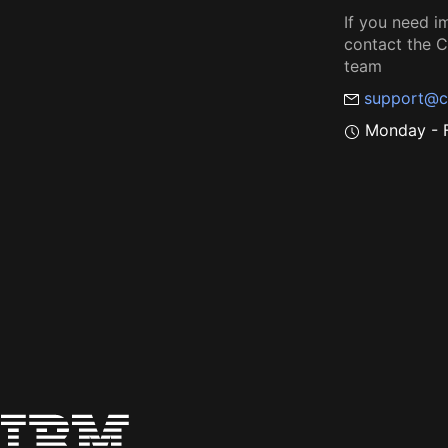
If you need i
contact the
team
support@c
Monday - F