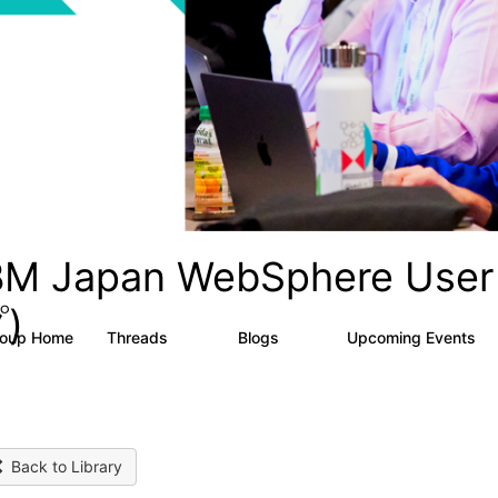
BM Japan WebSphere U
)
roup Home
Threads
Blogs
Upcoming Events
20
81
0
Back to Library