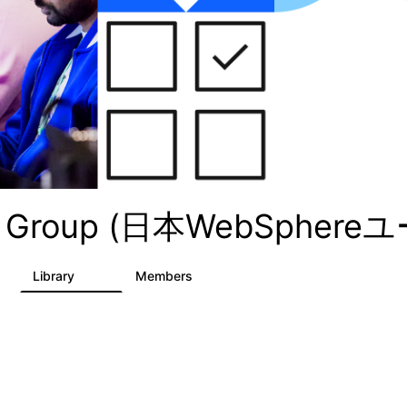
ser Group (日本WebSph
Library
Members
112
142