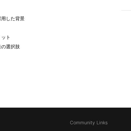
採用した背景
リット
来の選択肢
Community Links