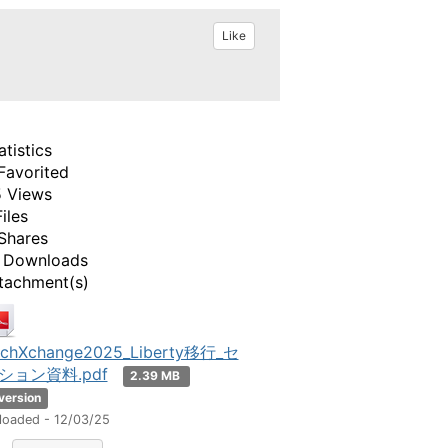
Like
atistics
Favorited
 Views
Files
Shares
 Downloads
tachment(s)
echXchange2025_Liberty移行_セ
ション資料.pdf
2.39 MB
 version
loaded - 12/03/25