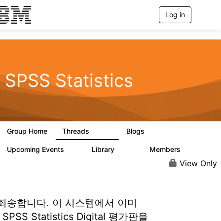
Log in
T
o
g
g
l
e
n
SPSS Statistics
a
v
i
g
a
t
Group Home
Threads
Blogs
i
11.1K
335
o
n
Upcoming Events
Library
Members
0
390
4.4K
View Only
죄송합니다. 이 시스템에서 이미
 SPSS Statistics Digital 평가판을