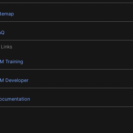
itemap
AQ
 Links
BM Training
BM Developer
ocumentation