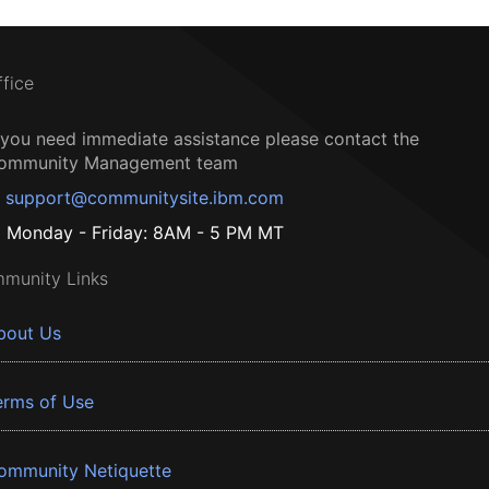
ffice
f you need immediate assistance please contact the
ommunity Management team
support@communitysite.ibm.com
Monday - Friday: 8AM - 5 PM MT
munity Links
bout Us
erms of Use
ommunity Netiquette