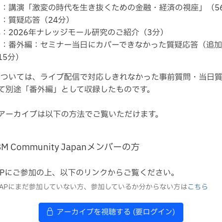
2：講演「激変の時代を生き抜くための金融・経済の視座」（5
3：質疑応答（24分）
4：2026年ナレッジモール研究のご紹介（3分）
5：番外編：セミナー当日にカバーできなかった質疑応答（追
15分）
については、ライブ配信で対応しきれなかった事前質問・当日
て別途「番外編」として収録したものです。
アーカイブは以下の方法でご覧いただけます。
BM Community Japanメンバーの方
APにご参加の上、以下のリンクからご覧ください。
MAPにまだ参加していない方、参加しているか分からない方は
こちら
アーカイブを視聴する (要ログイン)