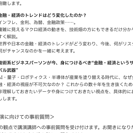
俯瞰します。
金融・経済のトレンドはどう変化したのか？
インフレ、金利、為替、金融政策……。
複雑に見えるマクロ経済の動きを、技術畑の方にもできるだけ分か
すく解説。
世界や日本の金融・経済のトレンドがどう変わり、今後、何がリス
何がチャンスなのかを一緒に考えます。
技術系ビジネスパーソンが今、身につけるべき“金融・経済という
バル武器”
AI・量子・ロボティクス・半導体が産業を塗り替える時代に、なぜ
融・経済の視座が不可欠なのか？ これからの数十年を生き抜くため
非理解しておきたいデータや身につけておきたい視点を、具体的に
しします。
演に向けての事前質問＞
の観点で講演講師への事前質問を受け付けます。お聞きになり