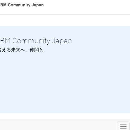
IBM Community Japan
IBM Community Japan
考える未来へ、仲間と.
Tog