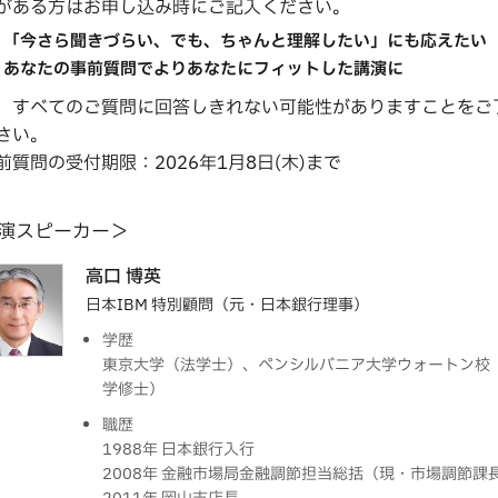
がある方はお申し込み時にご記入ください。
「今さら聞きづらい、でも、ちゃんと理解したい」にも応えたい
あなたの事前質問でよりあなたにフィットした講演に
、すべてのご質問に回答しきれない可能性がありますことをご
さい。
前質問の受付期限：2026年1月8日(木)まで
演スピーカー＞
高口 博英
日本IBM 特別顧問（元・日本銀行理事）
学歴
東京大学（法学士）、ペンシルバニア大学ウォートン校
学修士）
職歴
1988年 日本銀行入行
2008年 金融市場局金融調節担当総括（現・市場調節課