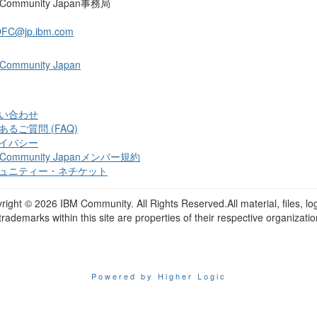
 Community Japan事務局
OFC@jp.ibm.com
 Community Japan
い合わせ
あるご質問 (FAQ)
イバシー
 Community Japanメンバー規約
ュニティー・ネチケット
right ©
2026 IBM Community. All Rights Reserved.All material, files, lo
trademarks within this site are properties of their respective organizatio
Powered by Higher Logic