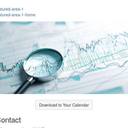
tured-area-1
tured-area-1-home
Download to Your Calendar
ontact