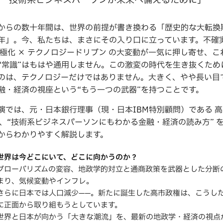
－技術系ビジネスパーソンが未来へ備えるために」
からの数十年間は、世界の前提が書き換わる「歴史的な大転換
年」。今、私たちは、まさにその入り口に立っています。不確
多極化 × テクノロジードリブン の大変動が一気に押し寄せ、こ
“常識”はもはや通用しません。この激変の時代を生き抜くため
のは、テクノロジーだけではありません。大きく、やや長い目
融・経済の視座という“もう一つの武器”を持つことです。
演では、元・日本銀行理事（現・日本IBM特別顧問）である 
が、“技術系ビジネスパーソンにもわかる金融・経済の読み方” 
からわかりやすく解説します。
世界は今どこにいて、どこに向かうのか？
グローバリズムの変容、地政学的対立と通商政策を武器とした分断
まり、気候変動やインフレ。
さらに日本では人口減少——。新たに誕生した高市政権は、こうし
に正面から取り組もうとしています。
世界と日本が向かう「大きな潮流」を、最新の地政学・経済の視点