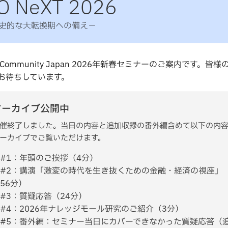
O NeXT 2026
史的な大転換期への備え－
 Community Japan 2026年新春セミナーのご案内です。皆様
お待ちしています。
アーカイブ公開中
催終了しました。当日の内容と追加収録の番外編含めて以下の内
ーカイブでご覧いただけます。
#1：年頭のご挨拶（4分）
#2：講演「激変の時代を生き抜くための金融・経済の視座」
56分）
#3：質疑応答（24分）
#4：2026年ナレッジモール研究のご紹介（3分）
#5：番外編：セミナー当日にカバーできなかった質疑応答（