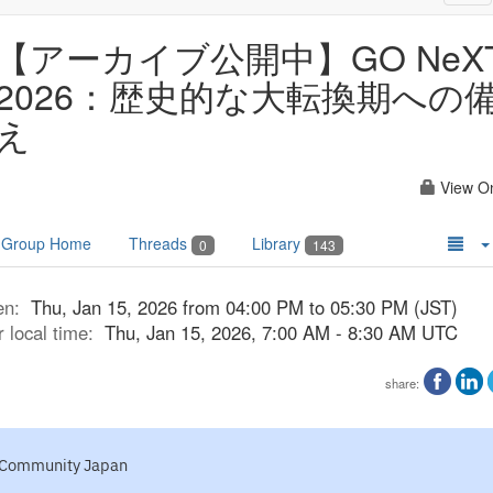
nav
【アーカイブ公開中】GO NeX
2026：歴史的な大転換期への
え
View O
Group Home
Threads
Library
0
143
en:
Thu, Jan 15, 2026 from 04:00 PM to 05:30 PM (JST)
r local time:
Thu, Jan 15, 2026, 7:00 AM - 8:30 AM UTC
share:
Community Japan