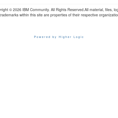
right ©
2026 IBM Community. All Rights Reserved.All material, files, lo
trademarks within this site are properties of their respective organizatio
Powered by Higher Logic