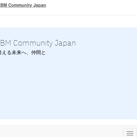
IBM Community Japan
IBM Community Japan
考える未来へ、仲間と.
Tog