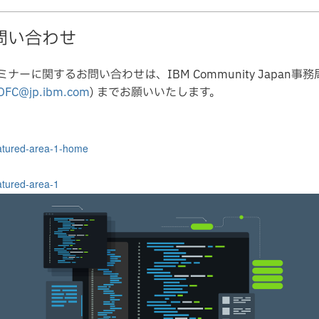
問い合わせ
ミナーに関するお問い合わせは、IBM Community Japan事務
OFC@jp.ibm.com
) までお願いいたします。
tured-area-1-home
tured-area-1