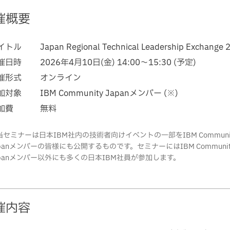
催概要
イトル
Japan Regional Technical Leadership Exchange 
催日時
2026年4月10日(金) 14:00～15:30 (予定)
催形式
オンライン
加対象
IBM Community Japanメンバー (※)
加費
無料
当セミナーは日本IBM社内の技術者向けイベントの一部をIBM Communi
apanメンバーの皆様にも公開するものです。セミナーにはIBM Communit
apanメンバー以外にも多くの日本IBM社員が参加します。
催内容