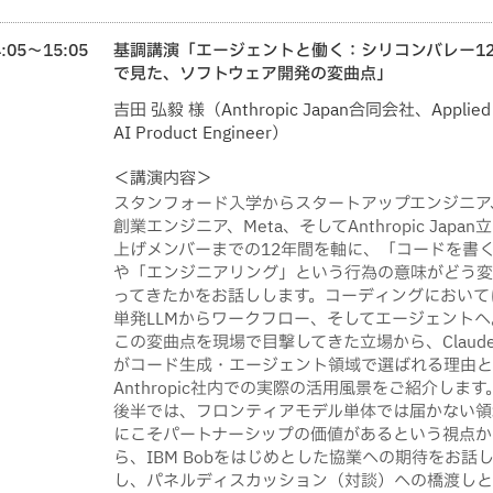
4:05～15:05
基調講演「エージェントと働く：シリコンバレー1
で見た、ソフトウェア開発の変曲点」
吉田 弘毅 様（Anthropic Japan合同会社、Applied
AI Product Engineer）
＜講演内容＞
スタンフォード入学からスタートアップエンジニア
創業エンジニア、Meta、そしてAnthropic Japan
上げメンバーまでの12年間を軸に、「コードを書
や「エンジニアリング」という行為の意味がどう変
ってきたかをお話しします。コーディングにおいて
単発LLMからワークフロー、そしてエージェントへ
この変曲点を現場で目撃してきた立場から、Claud
がコード生成・エージェント領域で選ばれる理由と
Anthropic社内での実際の活用風景をご紹介します
後半では、フロンティアモデル単体では届かない領
にこそパートナーシップの価値があるという視点か
ら、IBM Bobをはじめとした協業への期待をお話
し、パネルディスカッション（対談）への橋渡しと