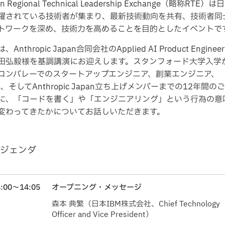
an Regional Technical Leadership Exchange（略称RTE）
躍されている技術者が集まり、最新技術動向を共有、技術者同
トワークを深め、技術力を高めることを目的としたイベントで
、Anthropic Japan合同会社のApplied AI Product Engine
田弘毅様を基調講演にお迎えします。スタンフォード大学入学
コンバレーでのスタートアップエンジニア、創業エンジニア、
a、そしてAnthropic Japan立ち上げメンバーまでの12年間の
に、「コードを書く」や「エンジニアリング」という行為の意
変わってきたかについてお話しいただきます。
ジェンダ
4:00～14:05
オープニング・メッセージ
森本 典繁（日本IBM株式会社、Chief Technology
Officer and Vice President）