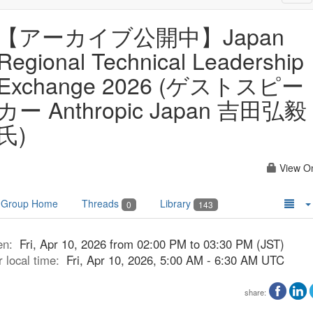
nav
【アーカイブ公開中】Japan
Regional Technical Leadership
Exchange 2026 (ゲストスピー
カー Anthropic Japan 吉田弘毅
氏)
View O
Group Home
Threads
Library
0
143
en:
Fri, Apr 10, 2026 from 02:00 PM to 03:30 PM (JST)
r local time:
Fri, Apr 10, 2026, 5:00 AM - 6:30 AM UTC
share: