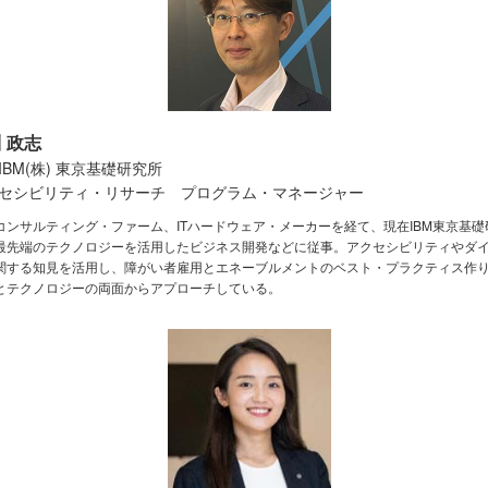
 政志
IBM(株) 東京基礎研究所
セシビリティ・リサーチ プログラム・マネージャー
コンサルティング・ファーム、ITハードウェア・メーカーを経て、現在IBM東京基礎
最先端のテクノロジーを活用したビジネス開発などに従事。アクセシビリティやダ
関する知見を活用し、障がい者雇用とエネーブルメントのベスト・プラクティス作
とテクノロジーの両面からアプローチしている。