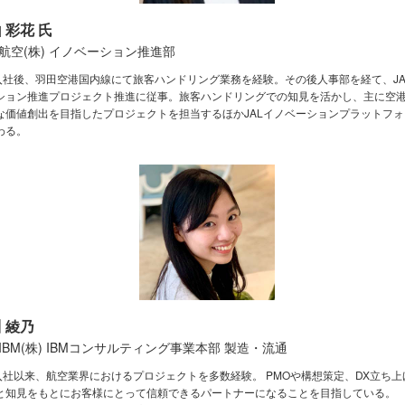
 彩花 氏
航空(株) イノベーション推進部
L入社後、羽田空港国内線にて旅客ハンドリング業務を経験。その後人事部を経て、JA
ション推進プロジェクト推進に従事。旅客ハンドリングでの知見を活かし、主に空
な価値創出を目指したプロジェクトを担当するほかJALイノベーションプラットフ
わる。
 綾乃
IBM(株) IBMコンサルティング事業本部 製造・流通
M入社以来、航空業界におけるプロジェクトを多数経験。 PMOや構想策定、DX立ち
と知見をもとにお客様にとって信頼できるパートナーになることを目指している。