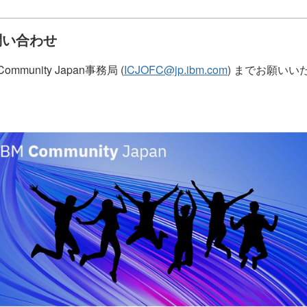
問い合わせ
Community Japan事務局 (
ICJOFC@jp.ibm.com
) までお願いい