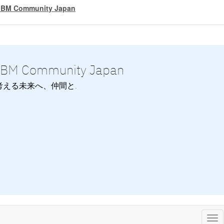
IBM Community Japan
IBM Community Japan
考える未来へ、仲間と.
Tog