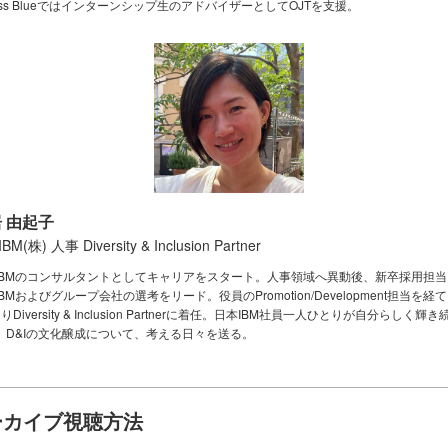
ess Blueではインターンシップ生のアドバイザーとしてOJTを支援。
 由起子
M(株) 人事 Diversity & Inclusion Partner
IBMのコンサルタントとしてキャリアをスタート。人事領域へ異動後、新卒採用担
BMおよびグループ会社の選考をリード。役員のPromotion/Development担当を経て
りDiversity & Inclusion Partnerに着任。日本IBM社員一人ひとりが自分らしく輝
、D&Iの文化醸成について、考える日々を送る。
ーカイブ視聴方法