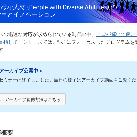
様な人材 (People with Diverse Abilities) の
活用とイノベーション
への迅速な対応が求められている時代の中、
「皆が輝いて働け
目指して」シリーズ
では、“人” にフォーカスしたプログラムを
す。
アーカイブ公開中＞
セミナーは終了しました。当日の様子はアーカイブ動画をご覧くだ
。
アーカイブ視聴方法はこちら
催概要