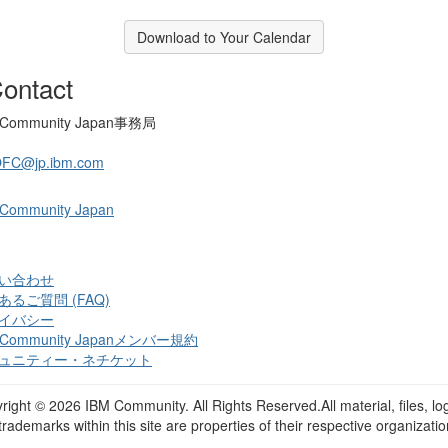
Download to Your Calendar
ontact
 Community Japan事務局
OFC@jp.ibm.com
 Community Japan
い合わせ
あるご質問 (FAQ)
イバシー
 Community Japanメンバー規約
ュニティー・ネチケット
right ©
2026 IBM Community. All Rights Reserved.All material, files, lo
trademarks within this site are properties of their respective organizatio