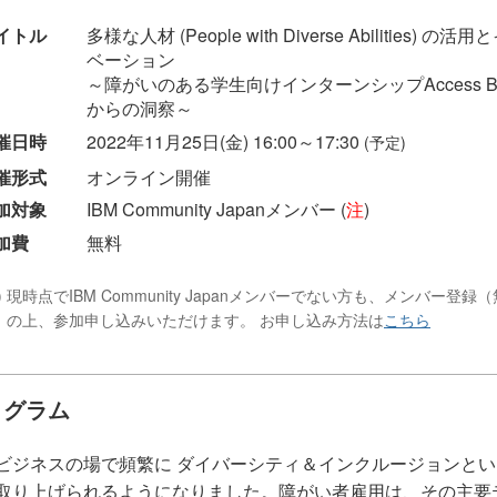
イトル
多様な人材 (People with Diverse Abilities) の活
ベーション
～障がいのある学生向けインターンシップAccess Bl
からの洞察～
催日時
2022年11月25日(金) 16:00～17:30
(予定)
催形式
オンライン開催
加対象
IBM Community Japanメンバー (
注
)
加費
無料
) 現時点でIBM Community Japanメンバーでない方も、メンバー登録（
）の上、参加申し込みいただけます。 お申し込み方法は
こちら
ログラム
ビジネスの場で頻繁に ダイバーシティ＆インクルージョンとい
取り上げられるようになりました。障がい者雇用は、その主要