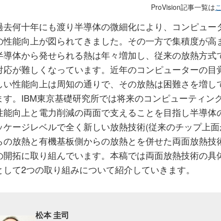
ProVision記事一覧は
過去何十年にも渡り半導体の微細化により、コンピュー
の性能向上が図られてきました。その一方で集積度が高
半導体から発せられる熱は年々増加し、従来の放熱方式
対応が難しくなっています。近年のコンピューターの目
しい性能向上は周知の通りで、その放熱は困難さを増し
ます。IBM東京基礎研究所では将来のコンピューティン
性能向上と電力削減の両面で支えることを目指し半導体
ッケージレベルで全く新しい放熱技術(従来のチップ上面
らの放熱と有機基板側からの放熱とを併せた両面放熱技術
の開拓に取り組んでいます。本稿では両面放熱技術の具
として2つの取り組みについて紹介していきます。
松本 圭司