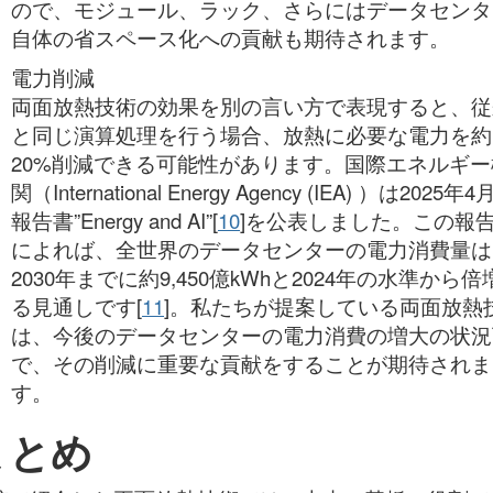
ので、モジュール、ラック、さらにはデータセンタ
自体の省スペース化への貢献も期待されます。
電力削減
両面放熱技術の効果を別の言い方で表現すると、従
と同じ演算処理を行う場合、放熱に必要な電力を約
20%削減できる可能性があります。国際エネルギー
関（International Energy Agency (IEA) ）は2025年
報告書”Energy and AI”[
10
]を公表しました。この報
によれば、全世界のデータセンターの電力消費量は
2030年までに約9,450億kWhと2024年の水準から倍
る見通しです[
11
]。私たちが提案している両面放熱
は、今後のデータセンターの電力消費の増大の状況
で、その削減に重要な貢献をすることが期待されま
す。
まとめ