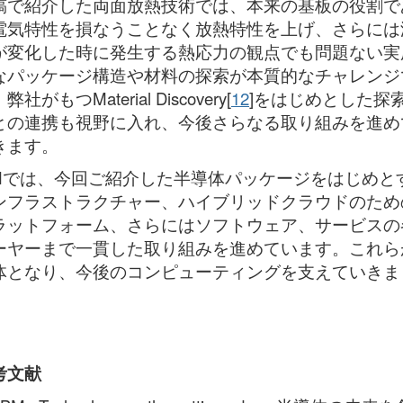
稿で紹介した両面放熱技術では、本来の基板の役割で
電気特性を損なうことなく放熱特性を上げ、さらには
が変化した時に発生する熱応力の観点でも問題ない実
なパッケージ構造や材料の探索が本質的なチャレンジ
弊社がもつMaterial Discovery[
12
]をはじめとした探
との連携も視野に入れ、今後さらなる取り組みを進め
きます。
BMでは、今回ご紹介した半導体パッケージをはじめと
ンフラストラクチャー、ハイブリッドクラウドのため
ラットフォーム、さらにはソフトウェア、サービスの
ーヤーまで一貫した取り組みを進めています。これら
体となり、今後のコンピューティングを支えていきま
。
考文献