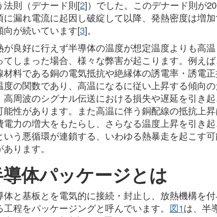
う法則（デナード則[
2
]）でした。このデナード則が20
頃に漏れ電流に起因し破綻して以降、発熱密度は増加
傾向が続いています[
3
]。
熱が良好に行えず半導体の温度が想定温度よりも高温
ってしまった場合、様々な弊害が起こります。例えば
線材料である銅の電気抵抗や絶縁体の誘電率・誘電正
温度の関数であり、高温になるに従い上昇する傾向の
、高周波のシグナル伝送における損失や遅延を引き起
可能性があります。また高温に伴う銅配線の抵抗上昇
費電力の増大をもたらし、さらなる温度上昇を引き起
という悪循環が連鎖する、いわゆる熱暴走を起こす可
があります。
半導体パッケージとは
導体と基板とを電気的に接続・封止し、放熱機構を付
る工程をパッケージングと呼んでいます。
図1
は、半