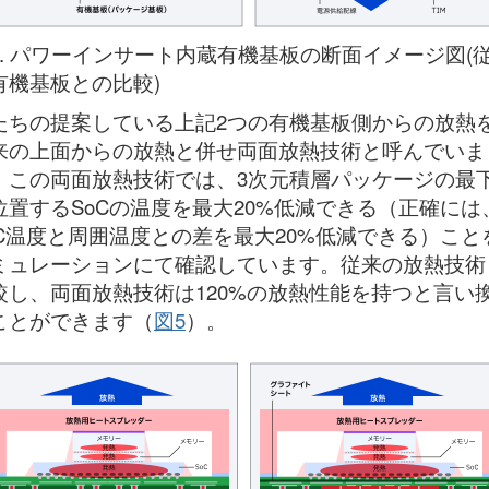
4. パワーインサート内蔵有機基板の断面イメージ図(
有機基板との比較)
たちの提案している上記2つの有機基板側からの放熱
来の上面からの放熱と併せ両面放熱技術と呼んでいま
。この両面放熱技術では、3次元積層パッケージの最
位置するSoCの温度を最大20%低減できる（正確には
oC温度と周囲温度との差を最大20%低減できる）こと
ミュレーションにて確認しています。従来の放熱技術
較し、両面放熱技術は120%の放熱性能を持つと言い
ことができます（
図5
）。