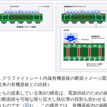
3. グラファイトシート内蔵有機基板の断面イメージ図
従来の有機基板との比較）
たちの提案している第2の構造は、電源供給のための
の断面積を可能な限り拡大し熱伝導の役割も担わせる
うものです（
図4
）。この構造では、有機基板内の銅