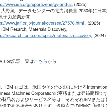
ps://www.iea.org/reports/energy-and-ai
, (2025)
1] 大野薫 : データセンターの電力消費量 2030年に日
,原子力産業新聞,
ps://www.jaif.or.jp/journal/oversea/27578.html
, (2025)
] IBM Resarch, Materials Discovery,
ps://research.ibm.com/topics/materials-discovery
, (2024)
oVision記事一覧は
こちら
から
M、IBM ロゴは、米国やその他の国におけるInternation
siness Machines Corporationの商標または登録商標
の製品名およびサービス名等は、それぞれIBMまたは
商標である場合があります。現時点でのIBMの商標リ