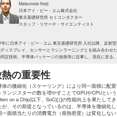
Matsumoto Keiji
日本アイ・ビー・エム株式会社
東京基礎研究所 セミコンダクター
スタッフ・リサーチ・サイエンティスト
97年に日本アイ・ビー・エム 東京基礎研究所 入社以降、反射
晶ディスプレイ、センサーとマシンラーニングとを組み合わせ
の同定技術、半導体パッケージの放熱等に従事し、現在に至る
放熱の重要性
導体の微細化（スケーリング）により同一面積に配置
トランジスターの数を増やすことでGPUやCPUという
stem on a Chip(以下、SoC)[
1
]の性能向上を果たしてき
たが、その前提となっているのは、半導体を微細化し
同一面積当たりの消費電力（発熱密度）は変化しない