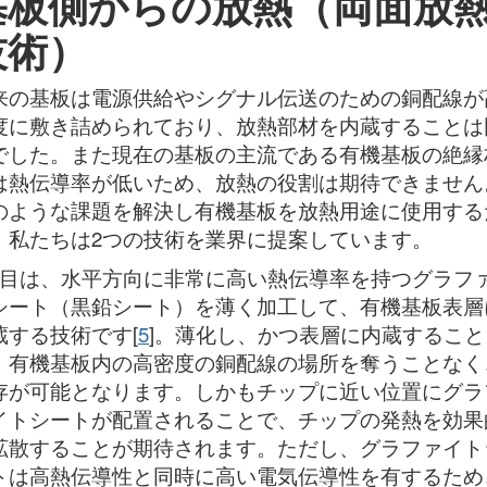
基板側からの放熱（両面放
技術）
来の基板は電源供給やシグナル伝送のための銅配線が
度に敷き詰められており、放熱部材を内蔵することは
でした。また現在の基板の主流である有機基板の絶縁
は熱伝導率が低いため、放熱の役割は期待できません
のような課題を解決し有機基板を放熱用途に使用する
、私たちは2つの技術を業界に提案しています。
つ目は、水平方向に非常に高い熱伝導率を持つグラフ
シート（黒鉛シート）を薄く加工して、有機基板表層
蔵する技術です[
5
]。薄化し、かつ表層に内蔵すること
、有機基板内の高密度の銅配線の場所を奪うことなく
存が可能となります。しかもチップに近い位置にグラ
イトシートが配置されることで、チップの発熱を効果
拡散することが期待されます。ただし、グラファイト
トは高熱伝導性と同時に高い電気伝導性を有するため