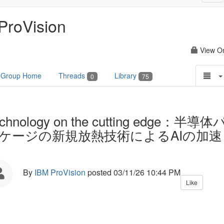
nav
ProVision
View O
Group Home
Threads
Library
0
75
chnology on the cutting edge：半導体
ケージの新規放熱技術によるAIの加速
By
IBM ProVision
posted
03/11/26 10:44 PM
Like