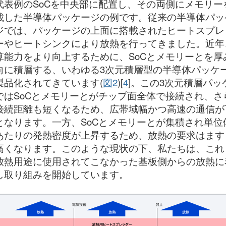
代表例のSoCを中央部に配置し、その両側にメモリー
載した半導体パッケージの例です。従来の半導体パッ
ジでは、パッケージの上面に搭載されたヒートスプレ
ーやヒートシンクにより放熱を行ってきました。近年
算能力をより向上するために、SoCとメモリーとを厚
向に積層する、いわゆる3次元積層型の半導体パッケ
製品化されてきています(
図2
)[
4
]。この3次元積層パッ
ではSoCとメモリーとがチップ面全体で接続され、さ
接続距離も短くなるため、広帯域幅かつ高速の通信が
となります。一方、SoCとメモリーとが集積され単位
あたりの発熱密度が上昇するため、放熱の要求はます
高くなります。このような現状の下、私たちは、これ
放熱用途に使用されてこなかった基板側からの放熱に
し取り組みを開始しています。