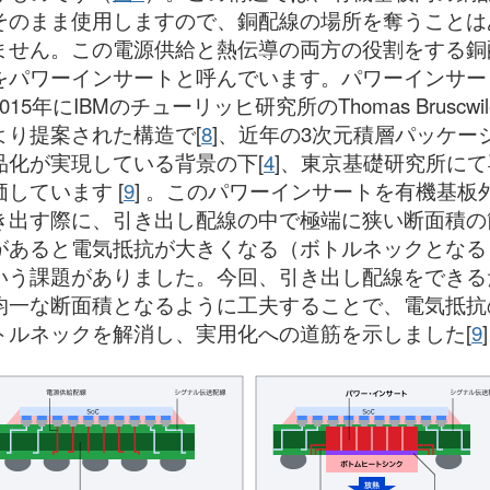
そのまま使用しますので、銅配線の場所を奪うことは
ません。この電源供給と熱伝導の両方の役割をする銅
をパワーインサートと呼んでいます。パワーインサー
015年にIBMのチューリッヒ研究所のThomas Bruscwil
より提案された構造で[
8
]、近年の3次元積層パッケー
品化が実現している背景の下[
4
]、東京基礎研究所にて
価しています [
9
] 。このパワーインサートを有機基板
き出す際に、引き出し配線の中で極端に狭い断面積の
があると電気抵抗が大きくなる（ボトルネックとなる
いう課題がありました。今回、引き出し配線をできる
均一な断面積となるように工夫することで、電気抵抗
トルネックを解消し、実用化への道筋を示しました[
9