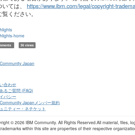
ついては、
https://www.ibm.com/legal/copyright-tradem
ご覧ください。
hlights
hlights-home
omments
36 views
 Community Japan
い合わせ
あるご質問 (FAQ)
イバシー
 Community Japanメンバー規約
ュニティー・ネチケット
right ©
2026 IBM Community. All Rights Reserved.All material, files, lo
trademarks within this site are properties of their respective organizatio