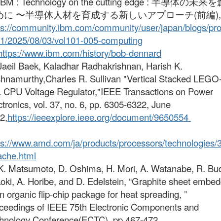
 IBM : Technology on the cutting edge : 半導体の未
めに 〜半導体人材を育成する新しいアプローチ(前編),
ps://community.ibm.com/community/user/japan/blogs/pro
1/2025/08/03/vol101-005-computing
https://www.ibm.com/history/bob-dennard
 Jaeil Baek, Kaladhar Radhakrishnan, Harish K.
shnamurthy,Charles R. Sullivan "Vertical Stacked LEGO
 CPU Voltage Regulator,"IEEE Transactions on Power
ctronics, vol. 37, no. 6, pp. 6305-6322, June
2,
https://ieeexplore.ieee.org/document/9650554
ps://www.amd.com/ja/products/processors/technologies/
ache.html
 K. Matsumoto, D. Oshima, H. Mori, A. Watanabe, R. Bu
Aoki, A. Horibe, and D. Edelstein, “Graphite sheet embe
an organic flip-chip package for heat spreading, ”
ceedings of IEEE 75th Electronic Components and
hnology Conference(ECTC), pp.467-472,