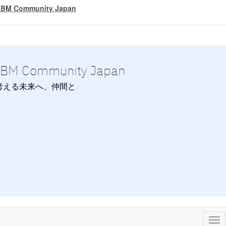
IBM Community Japan
IBM Community Japan
考える未来へ、仲間と.
Tog