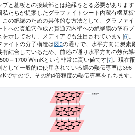
ップと基板との接続部とは絶縁をとる必要があります
回私たちが提案したグラファイトシート内蔵有機基板
、この絶縁のための具体的な方法として、グラファイ
ートへの貫通穴作成と貫通穴内壁への絶縁膜の塗布プ
スを示しており、メディアでも注目されています[
6
]
ファイトの分子構造は
図3
の通りで、水平方向に炭素
共有結合しているため、前述の通り水平方向の熱伝導
500 – 1700 W/mKという非常に高い値です[
7
]。現在
料として一般的に使用されている銅の熱伝導率は398
/mKですので、その約4倍程度の熱伝導率をもちます